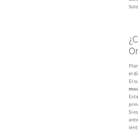
Solo
¿C
Or
Plan
el d
El s
mod
Esta
prin
Si e
ante
lent