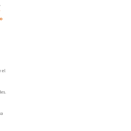
,
r
mo
 el
es.
ua
s