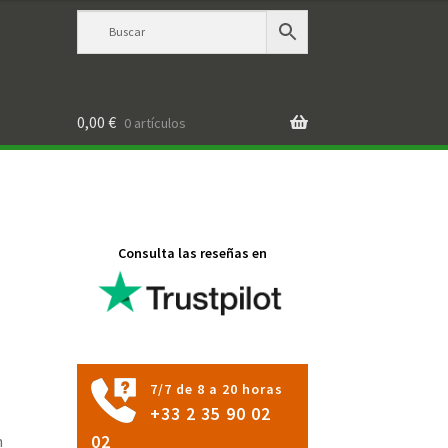
0,00
€
0 artículos
Consulta las reseñas en
7/7 de 8 a 20 horas
+33 2 35 90 02
n
02