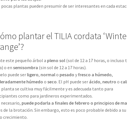
 pocas plantas pueden presumir de ser interesantes en cada estac
ómo plantar el TILIA cordata ‘Winte
ange’?
te este pequeño árbol a
pleno sol
(sol de 12 a 17 horas, o incluso 
ía) o en
semisombra
(sin sol de 12 a 17 horas).
uelo puede ser
ligero
,
normal
o
pesado
y
fresco a húmedo
,
eradamente húmedo
o
seco
. El pH puede ser
ácido
,
neutro
o
cal
 planta se cultiva muy fácilmente y es adecuada tanto para
cipiantes como para jardineros experimentados.
s necesario,
puede podarla a finales de febrero o principios de m
s de la brotación. Sin embargo, esto es poco probable debido a su
o crecimiento.