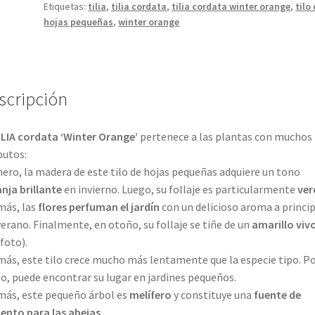
Etiquetas:
tilia
,
tilia cordata
,
tilia cordata winter orange
,
tilo
hojas pequeñas
,
winter orange
scripción
ILIA cordata ‘Winter Orange’
pertenece a las plantas con muchos
butos:
ero, la madera de este tilo de hojas pequeñas adquiere un tono
nja brillante
en invierno. Luego, su follaje es particularmente
ver
más, las
flores perfuman el jardín
con un delicioso aroma a princip
verano. Finalmente, en otoño, su follaje se tiñe de un
amarillo viv
 foto).
ás, este tilo crece mucho más lentamente que la especie tipo. Po
o, puede encontrar su lugar en jardines pequeños.
ás, este pequeño árbol es
melífero
y constituye una
fuente de
ento para las abejas
.