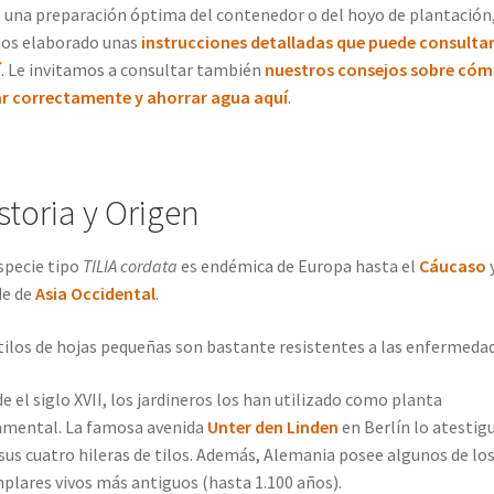
 una preparación óptima del contenedor o del hoyo de plantación
os elaborado unas
instrucciones detalladas que puede consulta
í
. Le invitamos a consultar también
nuestros consejos sobre có
r correctamente y ahorrar agua aquí
.
storia y Origen
specie tipo
TILIA cordata
es endémica de Europa hasta el
Cáucaso
y
de de
Asia Occidental
.
tilos de hojas pequeñas son bastante resistentes a las enfermedad
e el siglo XVII, los jardineros los han utilizado como planta
mental. La famosa avenida
Unter den Linden
en Berlín lo atestig
sus cuatro hileras de tilos. Además, Alemania posee algunos de lo
plares vivos más antiguos (hasta 1.100 años).