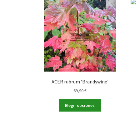
ACER rubrum ‘Brandywine’
69,90
€
Este
Elegir opciones
producto
tiene
múltiples
variantes.
Las