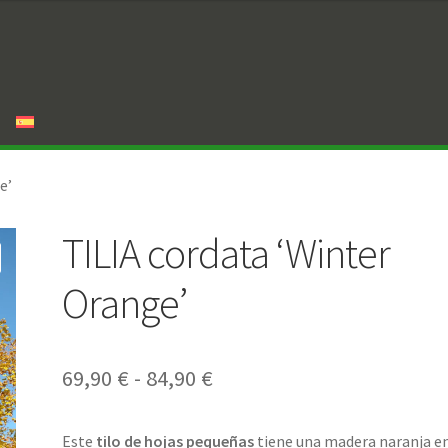
e’
TILIA cordata ‘Winter
Orange’
Rango
69,90
€
-
84,90
€
de
Este
tilo de hojas pequeñas
tiene una madera naranja e