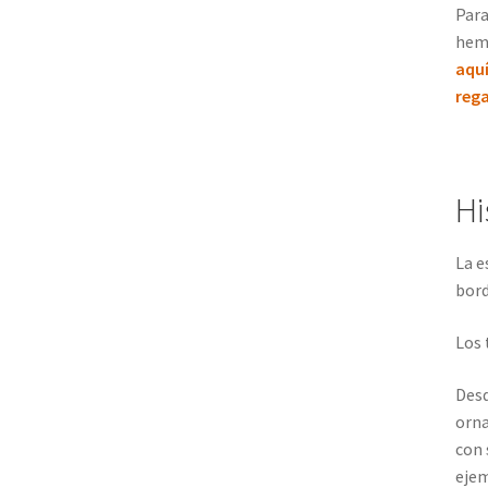
Para
hem
aqu
rega
Hi
La e
bor
Los 
Desd
orna
con 
ejem