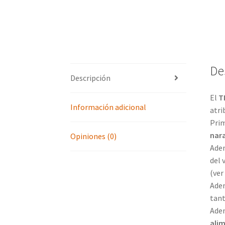
De
Descripción
El
T
Información adicional
atri
Prim
nara
Opiniones (0)
Ade
del 
(ver
Adem
tant
Adem
alim