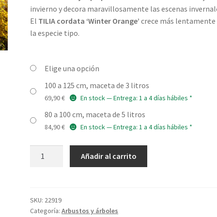
precios:
invierno y decora maravillosamente las escenas invernal
desde
El
TILIA cordata ‘Winter Orange’
crece más lentamente
la especie tipo.
69,90 €
hasta
Elige una opción
84,90 €
100 a 125 cm, maceta de 3 litros
69,90
€
En stock — Entrega: 1 a 4 días hábiles *
80 a 100 cm, maceta de 5 litros
84,90
€
En stock — Entrega: 1 a 4 días hábiles *
TILIA
Añadir al carrito
cordata
'Winter
Orange'
cantidad
SKU:
22919
Categoría:
Arbustos y árboles