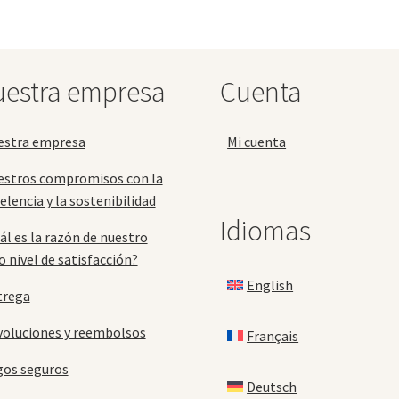
op
se
pu
ele
estra empresa
Cuenta
en
la
pá
estra empresa
Mi cuenta
de
pr
estros compromisos con la
elencia y la sostenibilidad
Idiomas
ál es la razón de nuestro
o nivel de satisfacción?
English
trega
oluciones y reembolsos
Français
gos seguros
Deutsch