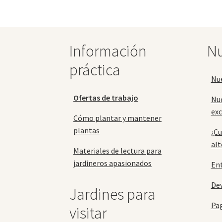
opciones
se
pueden
elegir
Información
Nu
en
la
práctica
página
Nu
de
producto
Ofertas de trabajo
Nu
exc
Cómo plantar y mantener
plantas
¿Cu
alt
Materiales de lectura para
jardineros apasionados
En
Dev
Jardines para
Pa
visitar