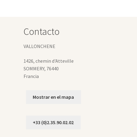
ciones
eden
gir
Contacto
gina
VALLONCHENE
oducto
1426, chemin d'Atteville
SOMMERY
,
76440
Francia
Mostrar en el mapa
+33 (0)2.35.90.02.02