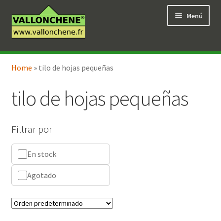
Ir
Ir
Menú
a
al
la
contenido
navegación
Expandi
Tienda en línea
el
Home
»
tilo de hojas pequeñas
menú
hijo
tilo de hojas pequeñas
Filtrar por
En stock
Agotado