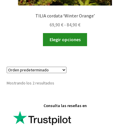
TILIA cordata ‘Winter Orange’
Rango
69,90
€
-
84,90
€
de
Este
precios:
Elegir opciones
producto
desde
tiene
69,90 €
múltiples
hasta
variantes.
84,90 €
Las
opciones
Mostrando los 2 resultados
se
pueden
elegir
Consulta las reseñas en
en
la
página