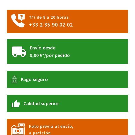
de
producto
7/7 de 8 a 20 horas
+33 2 35 90 02 02
Envío desde
9,90 €*/por pedido
Pago seguro
Calidad superior
Foto previa al envío,
a petición