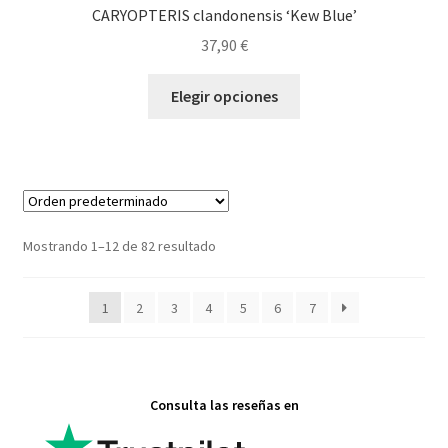
CARYOPTERIS clandonensis ‘Kew Blue’
37,90
€
Este
Elegir opciones
producto
tiene
múltiples
variantes.
Las
opciones
Mostrando 1–12 de 82 resultado
se
pueden
1
2
3
4
5
6
7
elegir
en
la
página
Consulta las reseñas en
de
producto