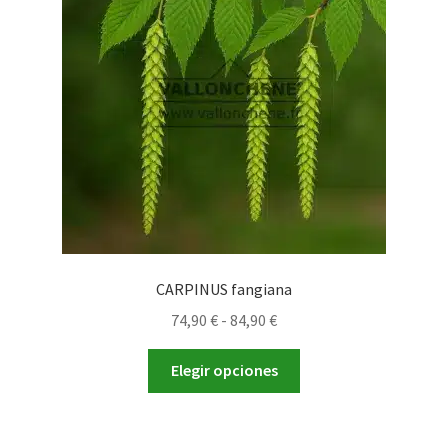
pueden
elegir
en
la
página
de
producto
CARPINUS fangiana
Rango
74,90
€
-
84,90
€
de
Este
precios:
Elegir opciones
producto
desde
tiene
74,90 €
múltiples
hasta