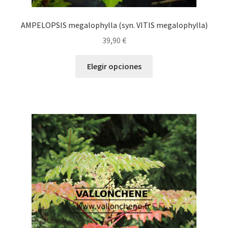
AMPELOPSIS megalophylla (syn. VITIS megalophylla)
39,90
€
Este
Elegir opciones
producto
tiene
múltiples
variantes.
Las
opciones
se
pueden
elegir
en
la
página
de