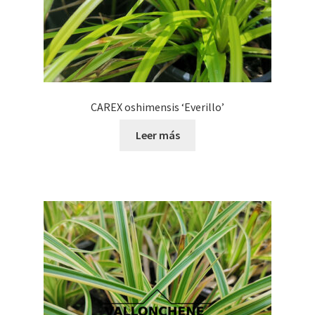
de
producto
CAREX oshimensis ‘Everillo’
Leer más