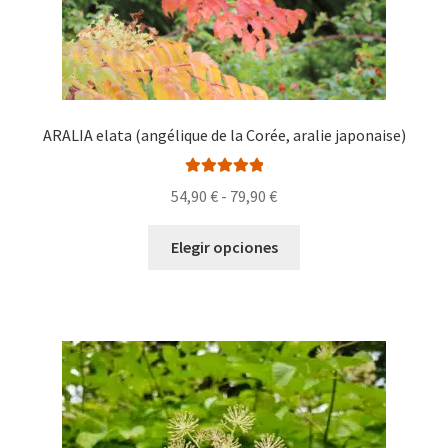
producto
ARALIA elata (angélique de la Corée, aralie japonaise)
Valorado con
Rango
54,90
€
-
79,90
€
5.00
de 5
de
Este
precios:
Elegir opciones
producto
desde
tiene
54,90 €
múltiples
hasta
variantes.
79,90 €
Las
opciones
se
pueden