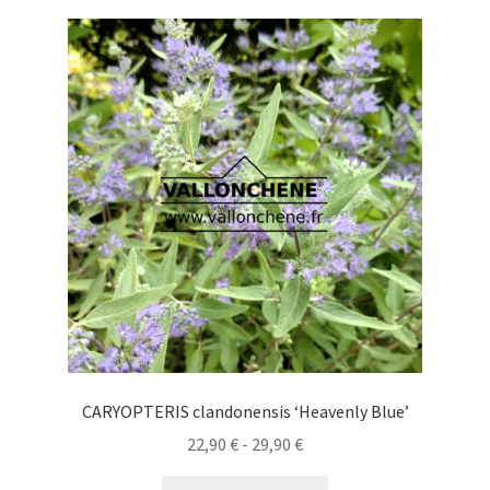
variantes.
84,90 €
Las
opciones
se
pueden
elegir
en
la
página
de
producto
CARYOPTERIS clandonensis ‘Heavenly Blue’
Rango
22,90
€
-
29,90
€
de
Este