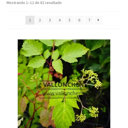
Mostrando 1–12 de 82 resultado
1
2
3
4
5
6
7