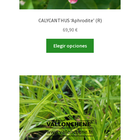
CALYCANTHUS ‘Aphrodite’ (R)
69,90
€
Este
Elegir opciones
producto
tiene
múltiples
variantes.
Las
opciones
se
pueden
elegir
en
la
página