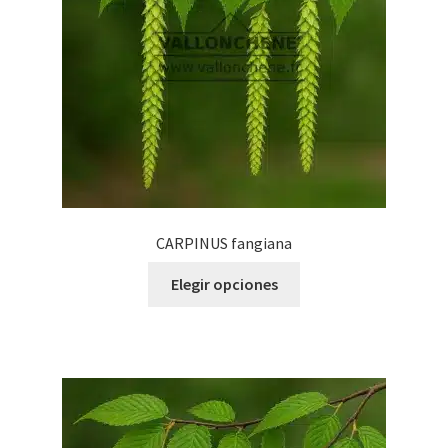
CARPINUS fangiana
Este
Elegir opciones
producto
tiene
múltiples
variantes.
Las
opciones
se