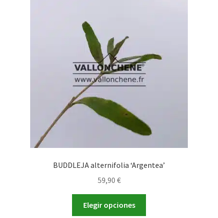
Las
opciones
se
pueden
elegir
en
la
página
de
producto
BUDDLEJA alternifolia ‘Argentea’
59,90
€
Este
Elegir opciones
producto