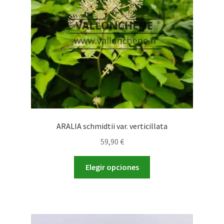
elegir
en
la
página
de
producto
ARALIA schmidtii var. verticillata
59,90
€
Este
Elegir opciones
producto
tiene
múltiples
variantes.