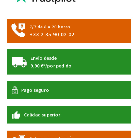
en
la
página
7/7 de 8 a 20 horas
de
+33 2 35 90 02 02
producto
Envío desde
9,90 €*/por pedido
Pago seguro
Calidad superior