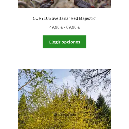
CORYLUS avellana ‘Red Majestic’
Rango
49,90
€
-
69,90
€
de
Este
precios:
Elegir opciones
producto
desde
tiene
49,90 €
múltiples
hasta
variantes.
69,90 €
Las
opciones
se
pueden
elegir
en
la
página