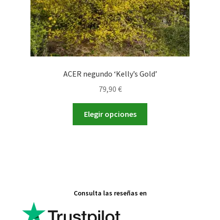
de
producto
ACER negundo ‘Kelly’s Gold’
79,90
€
Este
Elegir opciones
producto
tiene
múltiples
variantes.
Las
opciones
Consulta las reseñas en
se
pueden
elegir