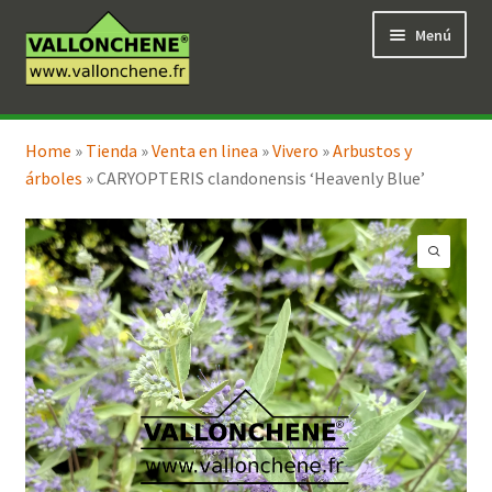
Ir
Ir
Menú
a
al
la
contenido
navegación
Expandi
Tienda en línea
el
Home
»
Tienda
»
Venta en linea
»
Vivero
»
Arbustos y
menú
árboles
»
CARYOPTERIS clandonensis ‘Heavenly Blue’
hijo