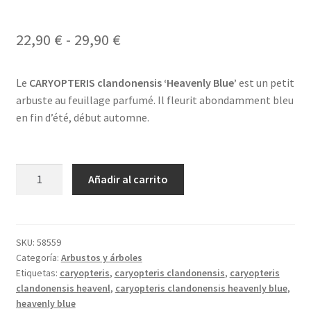
Rango
22,90
€
-
29,90
€
de
Le
CARYOPTERIS clandonensis ‘Heavenly Blue’
est un petit
precios:
arbuste au feuillage parfumé. Il fleurit abondamment bleu
desde
en fin d’été, début automne.
22,90 €
hasta
CARYOPTERIS
Añadir al carrito
29,90 €
clandonensis
'Heavenly
Blue'
cantidad
SKU:
58559
Categoría:
Arbustos y árboles
Etiquetas:
caryopteris
,
caryopteris clandonensis
,
caryopteris
clandonensis heavenl
,
caryopteris clandonensis heavenly blue
,
heavenly blue