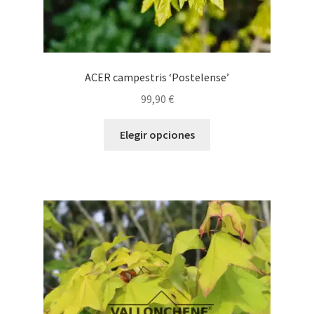
ACER campestris ‘Postelense’
99,90
€
Este
Elegir opciones
producto
tiene
múltiples
variantes.
Las
opciones
se
pueden
elegir
en