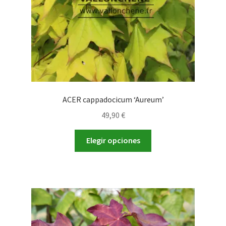
la
página
de
producto
ACER cappadocicum ‘Aureum’
49,90
€
Este
Elegir opciones
producto
tiene
múltiples
variantes.
Las
opciones
se