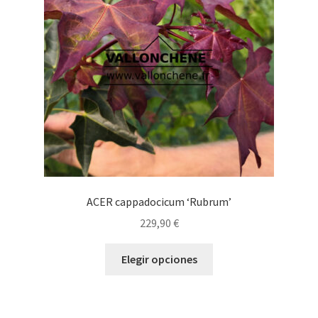
pueden
elegir
en
la
página
de
producto
ACER cappadocicum ‘Rubrum’
229,90
€
Este
Elegir opciones
producto
tiene
múltiples