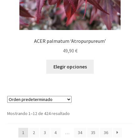
producto
ACER palmatum ‘Atropurpureum’
49,90
€
Este
Elegir opciones
producto
tiene
múltiples
variantes.
Las
opciones
Mostrando 1–12 de 424 resultado
se
pueden
1
2
3
4
…
34
35
36
elegir