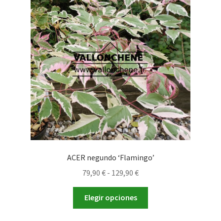
opciones
se
pueden
elegir
en
la
página
de
producto
ACER negundo ‘Flamingo’
Rango
79,90
€
-
129,90
€
de
Este
precios:
Elegir opciones
producto
desde
tiene