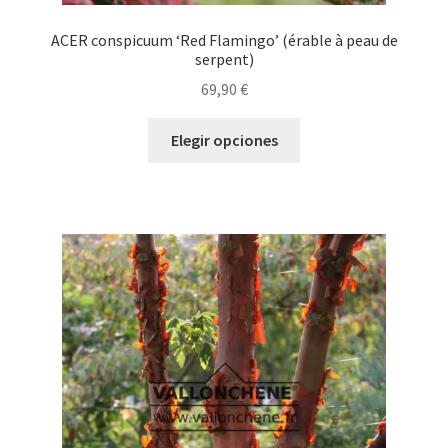
ACER conspicuum ‘Red Flamingo’ (érable à peau de
serpent)
69,90
€
Este
Elegir opciones
producto
tiene
múltiples
variantes.
Las
opciones
se
pueden
elegir
en
la
página