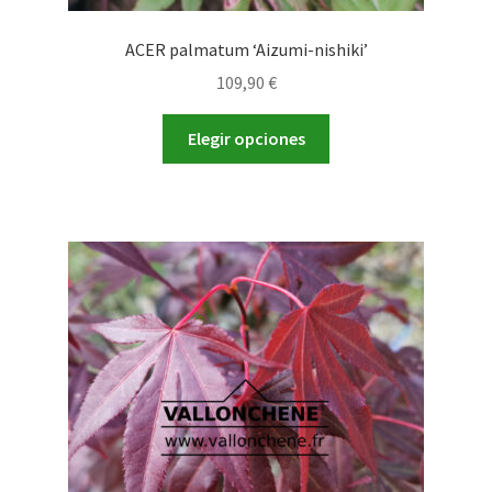
ACER palmatum ‘Aizumi-nishiki’
109,90
€
Este
Elegir opciones
producto
tiene
múltiples
variantes.
Las
opciones
se
pueden
elegir
en
la
página
de