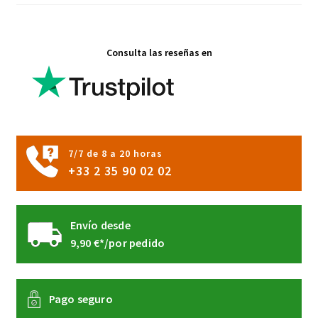
en
la
página
Consulta las reseñas en
de
producto
7/7 de 8 a 20 horas
+33 2 35 90 02 02
Envío desde
9,90 €*/por pedido
Pago seguro