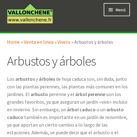
Ir
Ir
Menú
a
al
la
contenido
navegación
Expandi
Tienda en línea
el
Home
»
Venta en linea
»
Vivero
»
Arbustos y árboles
menú
hijo
Arbustos y árboles
Los
arbustos
y
árboles
de hoja caduca son, sin duda, junto
con las plantas perennes, las plantas más comunes en los
jardines. El
arbusto
perenne y el
árbol perenne
son los
grandes favoritos, ya que aseguran un jardín «vivo» incluso
en invierno. Sin embargo, un
árbol caduco
o un
arbusto
caduco
también es importante en un jardín de renombre,
ya que aportan un cierto cambio a lo largo de las
estaciones. Además, se puede decir que el arbusto o el