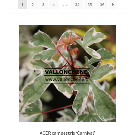
1
2
3
4
…
34
35
36
ACER campestris ‘Carnival’