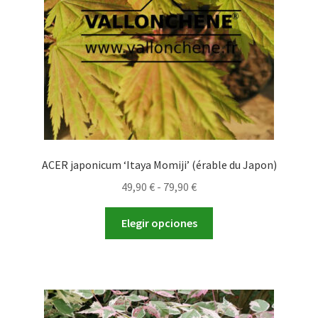
en
la
página
de
producto
ACER japonicum ‘Itaya Momiji’ (érable du Japon)
Rango
49,90
€
-
79,90
€
de
Este
precios:
Elegir opciones
producto
desde
tiene
49,90 €
múltiples
hasta
variantes.
79,90 €
Las