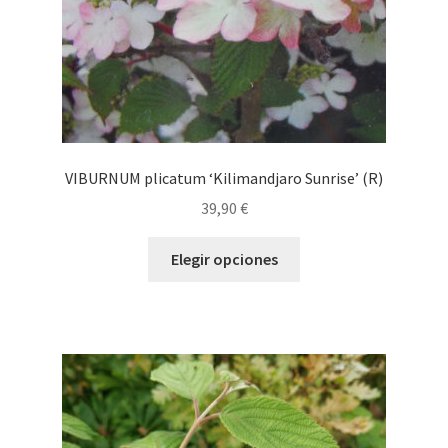
página
de
producto
VIBURNUM plicatum ‘Kilimandjaro Sunrise’ (R)
39,90
€
Este
Elegir opciones
producto
tiene
múltiples
variantes.
Las
opciones
se