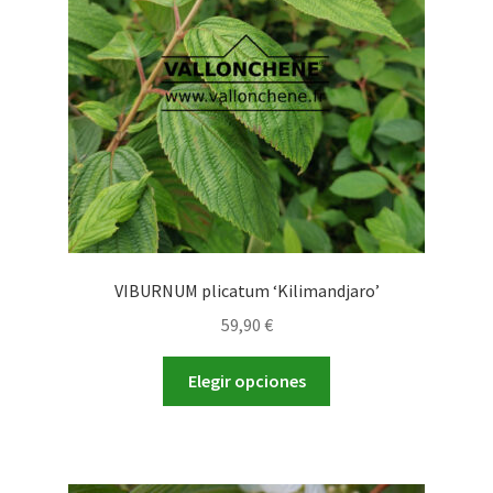
pueden
elegir
en
la
página
de
producto
VIBURNUM plicatum ‘Kilimandjaro’
59,90
€
Este
Elegir opciones
producto
tiene
múltiples
variantes.