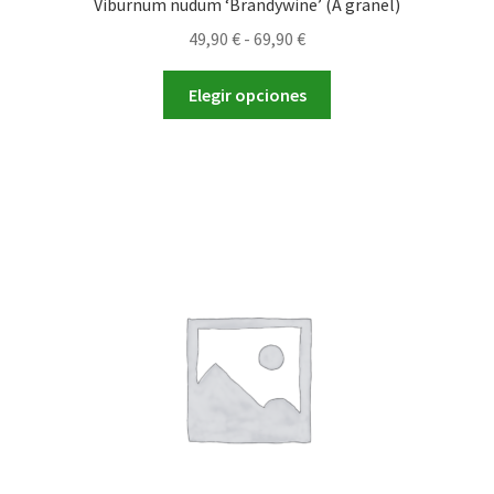
Viburnum nudum ‘Brandywine’ (A granel)
Rango
49,90
€
-
69,90
€
de
Este
precios:
Elegir opciones
producto
desde
tiene
49,90 €
múltiples
hasta
variantes.
69,90 €
Las
opciones
se
pueden
elegir
en
la
página
de
producto