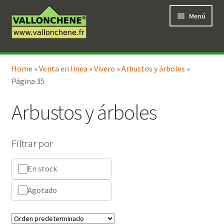
Ir
Ir
Menú
a
al
la
contenido
navegación
Expandi
Tienda en línea
el
Home
»
Venta en linea
»
Vivero
»
Arbustos y árboles
»
menú
Página 35
hijo
Arbustos y árboles
Filtrar por
En stock
Agotado