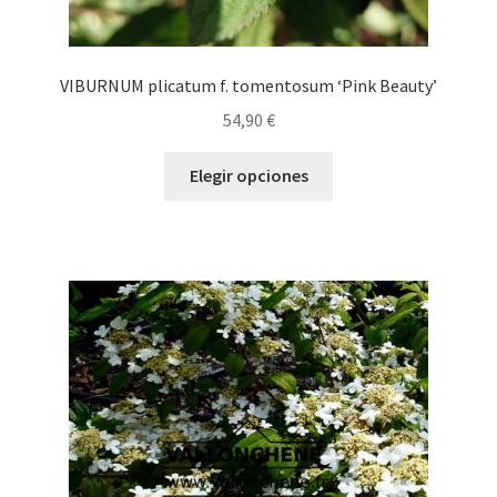
VIBURNUM plicatum f. tomentosum ‘Pink Beauty’
54,90
€
Este
Elegir opciones
producto
tiene
múltiples
variantes.
Las
opciones
se
pueden
elegir
en
la
página