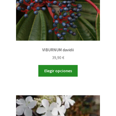
la
página
de
producto
VIBURNUM davidii
39,90
€
Este
Elegir opciones
producto
tiene
múltiples
variantes.
Las
opciones
se