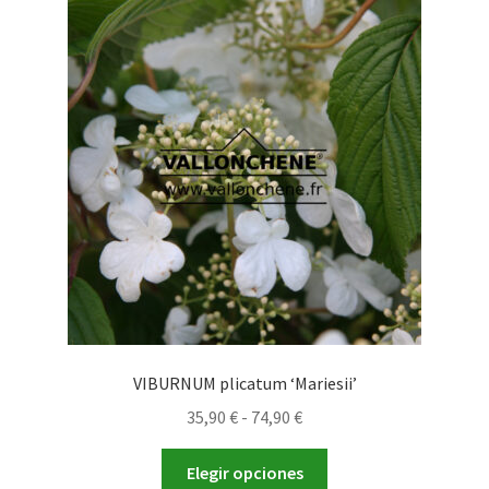
Las
opciones
se
pueden
elegir
en
la
página
de
producto
VIBURNUM plicatum ‘Mariesii’
Rango
35,90
€
-
74,90
€
de
Este
precios:
Elegir opciones
producto