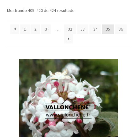
Mostrando 409–420 de 424 resultado
1
2
3
…
32
33
34
35
36