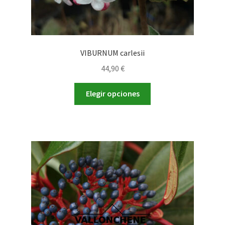
VIBURNUM carlesii
44,90
€
Este
Elegir opciones
producto
tiene
múltiples
variantes.
Las
opciones
se
pueden
elegir
en