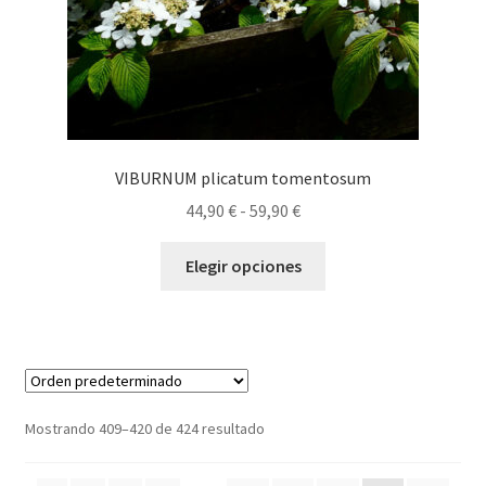
de
producto
VIBURNUM plicatum tomentosum
Rango
44,90
€
-
59,90
€
de
Este
precios:
Elegir opciones
producto
desde
tiene
44,90 €
múltiples
hasta
variantes.
59,90 €
Las
opciones
Mostrando 409–420 de 424 resultado
se
pueden