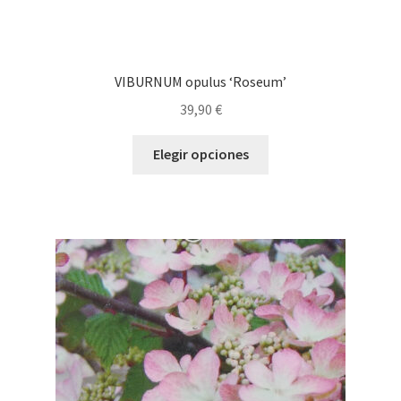
VIBURNUM opulus ‘Roseum’
39,90
€
Este
Elegir opciones
producto
tiene
múltiples
variantes.
Las
opciones
se
pueden
elegir
en
la