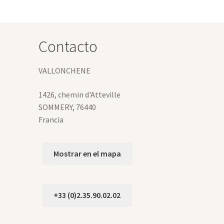
eden
gir
Contacto
gina
VALLONCHENE
oducto
1426, chemin d'Atteville
SOMMERY
,
76440
Francia
Mostrar en el mapa
+33 (0)2.35.90.02.02