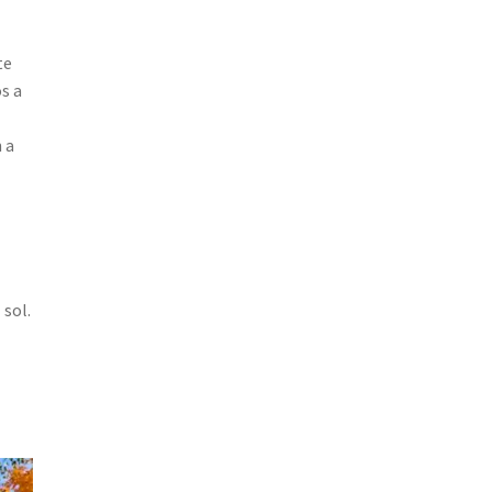
te
s a
 a
 sol.