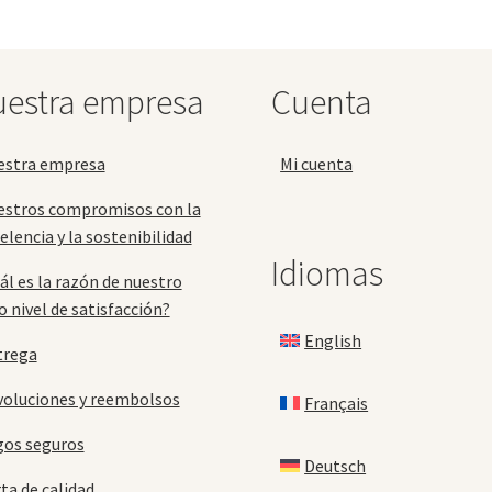
opciones
se
se
pu
pueden
ele
elegir
en
estra empresa
Cuenta
en
la
la
pá
página
de
estra empresa
Mi cuenta
de
pr
producto
estros compromisos con la
elencia y la sostenibilidad
Idiomas
ál es la razón de nuestro
o nivel de satisfacción?
English
trega
oluciones y reembolsos
Français
gos seguros
Deutsch
ta de calidad