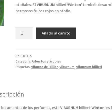
otoñales. El
VIBURNUM hillieri ‘Winton’
también desarro
hermosos frutos rojos en otoño.
VIBURNUM
Añadir al carrito
hillieri
'Winton'
cantidad
SKU:
83415
Categoría:
Arbustos y árboles
Etiquetas:
viburno de Hillier
,
viburnum
,
viburnum hillieri
scripción
 los amantes de los perfumes, este
VIBURNUM hillieri ‘Winton’
es 