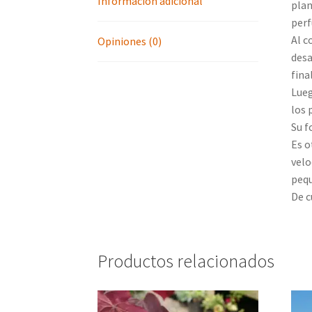
Información adicional
plan
per
Al c
Opiniones (0)
desa
fina
Lueg
los 
Su f
Es o
velo
pequ
De c
Productos relacionados