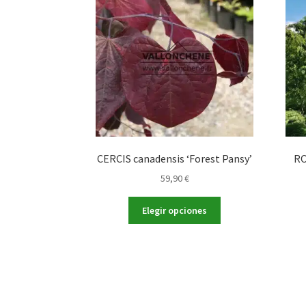
CERCIS canadensis ‘Forest Pansy’
RO
59,90
€
Este
Elegir opciones
producto
tiene
múltiples
variantes.
Las
opciones