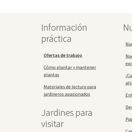
se
pueden
elegir
en
Información
Nu
la
página
práctica
de
Nu
producto
Ofertas de trabajo
Nu
exc
Cómo plantar y mantener
plantas
¿Cu
alt
Materiales de lectura para
jardineros apasionados
En
Dev
Jardines para
Pa
visitar
Car