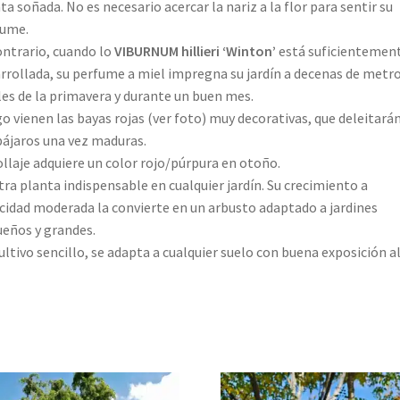
ta soñada. No es necesario acercar la nariz a la flor para sentir su
fume.
ontrario, cuando lo
VIBURNUM hillieri ‘Winton’
está suficientemen
rrollada, su perfume a miel impregna su jardín a decenas de metro
les de la primavera y durante un buen mes.
o vienen las bayas rojas (ver foto) muy decorativas, que deleitarán
pájaros una vez maduras.
ollaje adquiere un color rojo/púrpura en otoño.
tra planta indispensable en cualquier jardín. Su crecimiento a
cidad moderada la convierte en un arbusto adaptado a jardines
eños y grandes.
ultivo sencillo, se adapta a cualquier suelo con buena exposición al