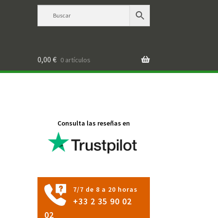
0,00
€
0 artículos
Consulta las reseñas en
7/7 de 8 a 20 horas
+33 2 35 90 02
02