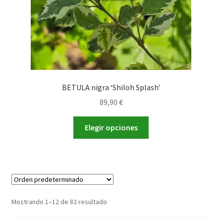
página
de
producto
BETULA nigra ‘Shiloh Splash’
89,90
€
Este
Elegir opciones
producto
tiene
múltiples
variantes.
Las
opciones
Mostrando 1–12 de 82 resultado
se
pueden