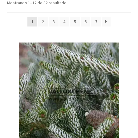
Mostrando 1–12 de 82 resultado
1
2
3
4
5
6
7