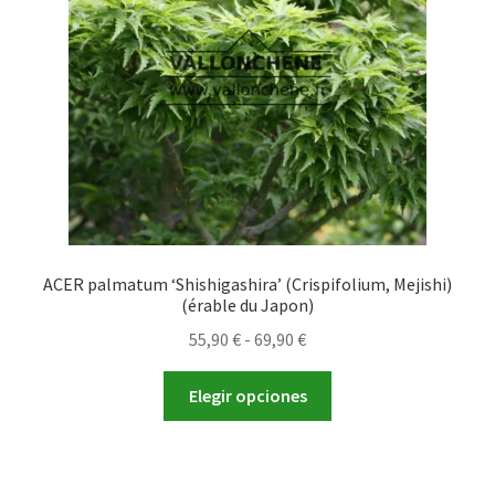
elegir
en
la
página
de
producto
ACER palmatum ‘Shishigashira’ (Crispifolium, Mejishi)
(érable du Japon)
Rango
55,90
€
-
69,90
€
de
Este
precios:
Elegir opciones
producto
desde
tiene
55,90 €
múltiples
hasta
variantes.