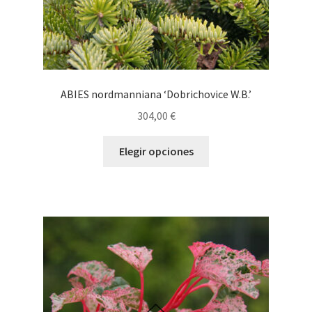
producto
ABIES nordmanniana ‘Dobrichovice W.B.’
304,00
€
Este
Elegir opciones
producto
tiene
múltiples
variantes.
Las
opciones
se
pueden
elegir