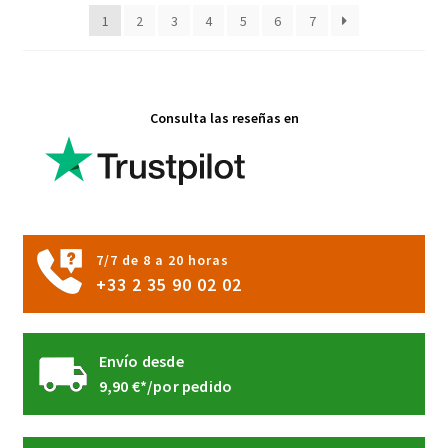
1
2
3
4
5
6
7
elegir
en
la
página
Consulta las reseñas en
de
producto
7/7 de 8 a 20 horas
+33 2 35 90 02 02
Envío desde
9,90 €*/por pedido