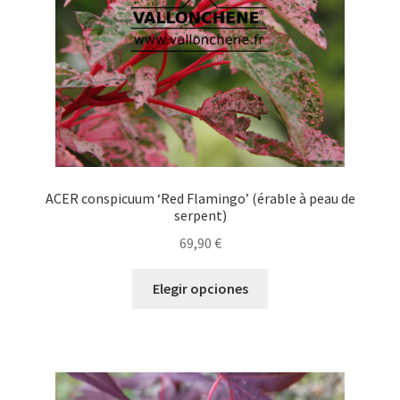
en
la
página
de
producto
ACER conspicuum ‘Red Flamingo’ (érable à peau de
serpent)
69,90
€
Este
Elegir opciones
producto
tiene
múltiples
variantes.
Las