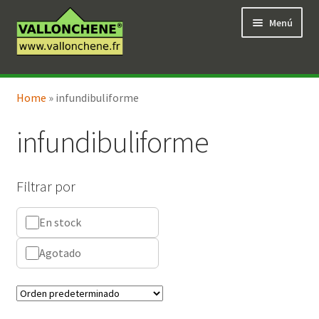
Ir
Ir
Menú
a
al
la
contenido
navegación
Expandi
Tienda en línea
el
Home
»
infundibuliforme
menú
hijo
infundibuliforme
Filtrar por
En stock
Agotado