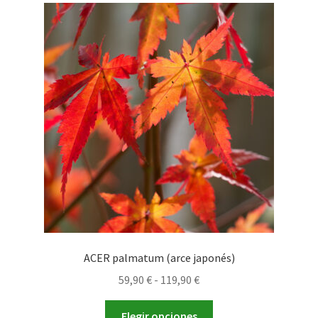
69,90 €
Las
opciones
se
pueden
elegir
en
la
página
de
producto
ACER palmatum (arce japonés)
Rango
59,90
€
-
119,90
€
de
Este
precios:
Elegir opciones