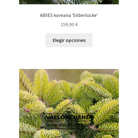
ABIES koreana ‘Silberlocke’
159,90
€
Este
Elegir opciones
producto
tiene
múltiples
variantes.
Las
opciones
se
pueden
elegir
en
la
página
de