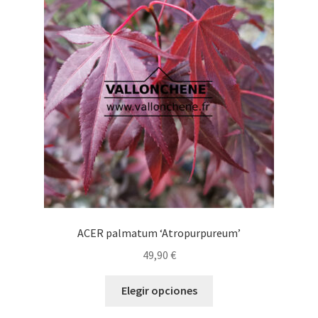
opciones
se
pueden
elegir
en
la
página
de
producto
ACER palmatum ‘Atropurpureum’
49,90
€
Este
Elegir opciones
producto