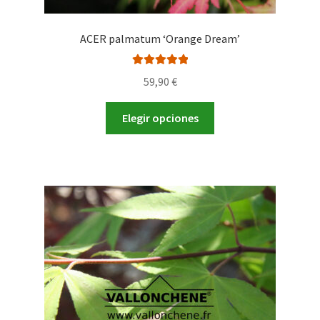
ACER palmatum ‘Orange Dream’
Valorado con
59,90
€
5.00
de 5
Este
Elegir opciones
producto
tiene
múltiples
variantes.
Las
opciones
se
pueden
elegir
en
la