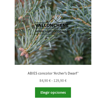
se
pueden
elegir
en
la
página
de
producto
ABIES concolor ‘Archer’s Dwarf’
Rango
84,90
€
-
129,90
€
de
Este
precios:
Elegir opciones
producto
desde
tiene
84,90 €