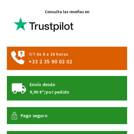
página
Consulta las reseñas en
de
producto
7/7 de 8 a 20 horas
+33 2 35 90 02 02
Envío desde
9,90 €*/por pedido
Pago seguro