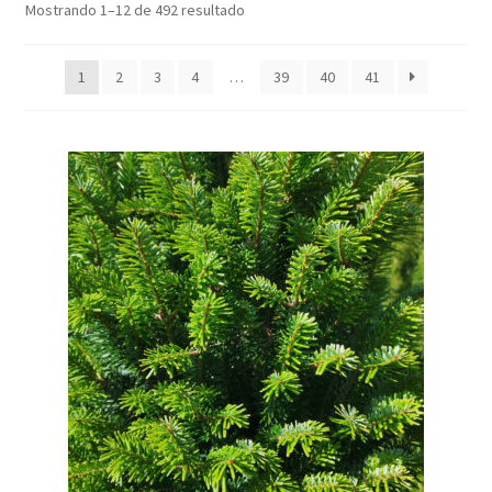
Mostrando 1–12 de 492 resultado
1
2
3
4
…
39
40
41