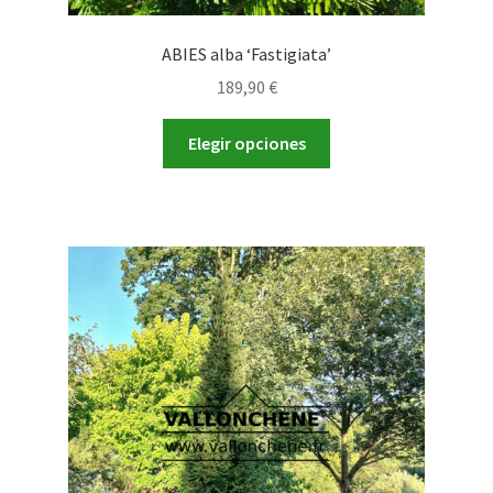
ABIES alba ‘Fastigiata’
189,90
€
Este
Elegir opciones
producto
tiene
múltiples
variantes.
Las
opciones
se
pueden
elegir
en
la
página
de