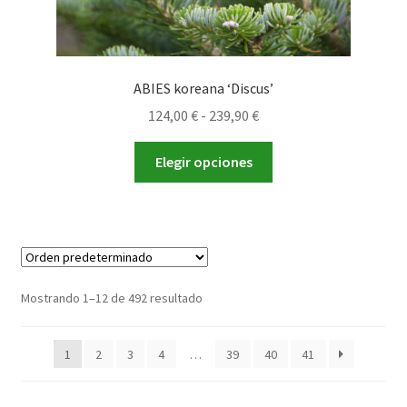
ABIES koreana ‘Discus’
Rango
124,00
€
-
239,90
€
de
Este
precios:
Elegir opciones
producto
desde
tiene
124,00 €
múltiples
hasta
variantes.
239,90 €
Las
opciones
Mostrando 1–12 de 492 resultado
se
pueden
1
2
3
4
…
39
40
41
elegir
en
la