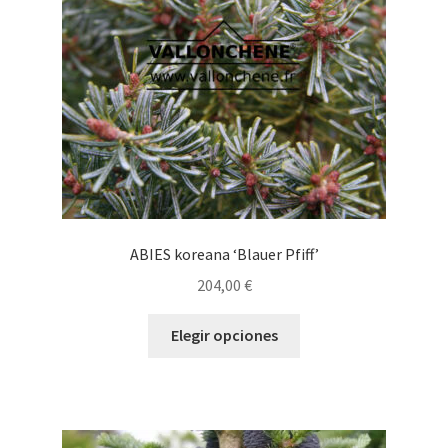
elegir
en
la
página
de
producto
ABIES koreana ‘Blauer Pfiff’
204,00
€
Este
Elegir opciones
producto
tiene
múltiples
variantes.