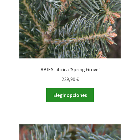
en
la
página
de
producto
ABIES cilicica ‘Spring Grove’
229,90
€
Este
Elegir opciones
producto
tiene
múltiples
variantes.
Las
opciones