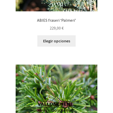
ABIES fraseri ‘Palmeri’
229,00
€
Este
Elegir opciones
producto
tiene
múltiples
variantes.
Las
opciones
se
pueden
elegir
en
la