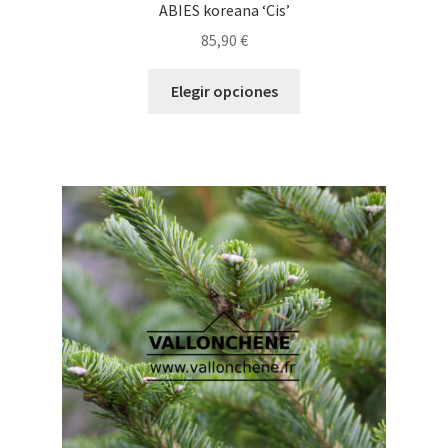
ABIES koreana ‘Cis’
85,90
€
Este
Elegir opciones
producto
tiene
múltiples
variantes.
Las
opciones
se
pueden
elegir
en
la
página
de
producto