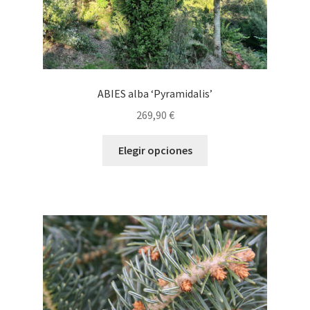
producto
ABIES alba ‘Pyramidalis’
269,90
€
Este
Elegir opciones
producto
tiene
múltiples
variantes.
Las
opciones
se
pueden
elegir