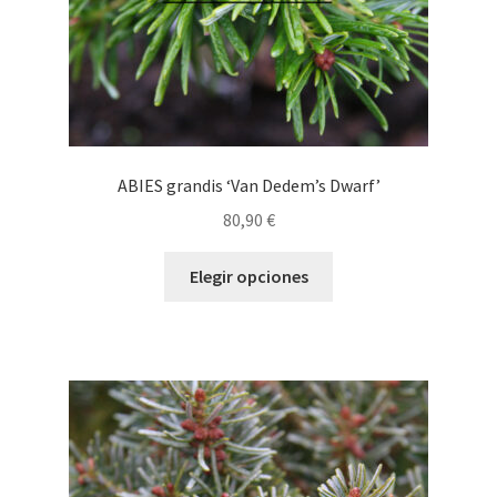
página
de
producto
ABIES grandis ‘Van Dedem’s Dwarf’
80,90
€
Este
Elegir opciones
producto
tiene
múltiples
variantes.
Las
opciones
se
pueden