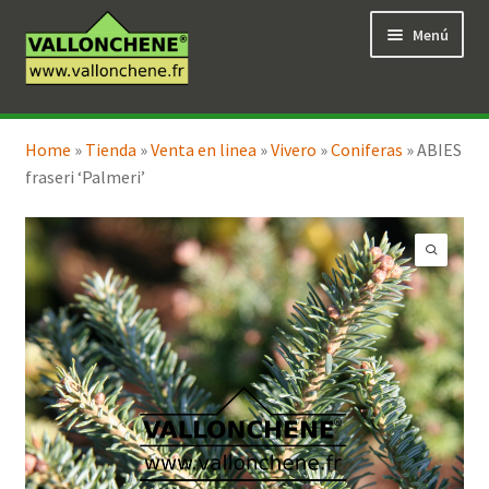
Ir
Ir
Menú
a
al
la
contenido
navegación
Expandi
Tienda en línea
el
Home
»
Tienda
»
Venta en linea
»
Vivero
»
Coniferas
»
ABIES
menú
fraseri ‘Palmeri’
hijo