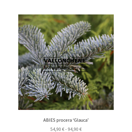
múltiples
variantes.
Las
opciones
se
pueden
elegir
en
la
página
de
producto
ABIES procera ‘Glauca’
Rango
54,90
€
-
94,90
€