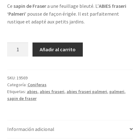
Ce
sapin de Fraser
a une feuillage bleuté. L’
ABIES fraseri
‘Palmeri’
pousse de façon érigée. Il est parfaitement
rustique et adapté aux petits jardins.
ABIES
Añadir al carrito
fraseri
'Palmeri'
cantidad
SKU:
19569
Categoría:
Coniferas
Etiquetas:
abies
,
abies fraseri
,
abies fraseri palmeri
,
palmeri
,
sapin de fraser
Información adicional