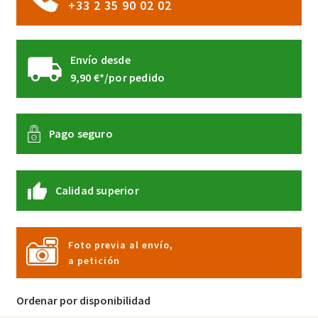
+33 2 35 90 02 02
producto
Envío desde
9,90 €*/por pedido
Pago seguro
Calidad superior
Foto previa al envío,
a petición
Ordenar por disponibilidad