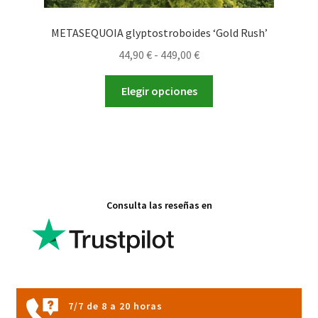
METASEQUOIA glyptostroboides ‘Gold Rush’
Rango
44,90
€
-
449,00
€
de
Este
precios:
Elegir opciones
producto
desde
tiene
44,90 €
múltiples
hasta
variantes.
449,00 €
Las
opciones
Consulta las reseñas en
se
pueden
elegir
en
la
página
7/7 de 8 a 20 horas
de