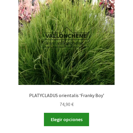
PLATYCLADUS orientalis ‘Franky Boy’
74,90
€
Este
Elegir opciones
producto
tiene