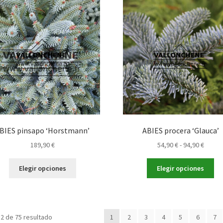
Las
op
opciones
se
se
pu
pueden
ele
elegir
en
en
la
la
pá
página
de
de
pr
producto
BIES pinsapo ‘Horstmann’
ABIES procera ‘Glauca’
Rango
189,90
€
54,90
€
-
94,90
€
de
Este
Es
precio
Elegir opciones
Elegir opciones
producto
pr
desde
tiene
tie
54,90 
múltiples
múl
hasta
variantes.
var
94,90 
2 de 75 resultado
1
2
3
4
5
6
7
Las
La