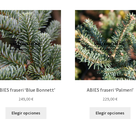
BIES fraseri ‘Blue Bonnett’
ABIES fraseri ‘Palmeri’
249,00
€
229,00
€
Este
Es
Elegir opciones
Elegir opciones
producto
pr
tiene
tie
múltiples
múl