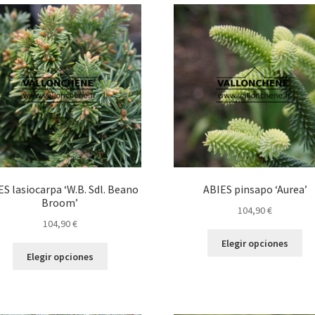
opciones
op
se
se
pueden
pu
elegir
ele
en
en
la
la
página
pá
de
de
producto
pr
ES lasiocarpa ‘W.B. Sdl. Beano
ABIES pinsapo ‘Aurea’
Broom’
104,90
€
104,90
€
Es
Elegir opciones
Este
pr
Elegir opciones
producto
tie
tiene
múl
múltiples
var
variantes.
La