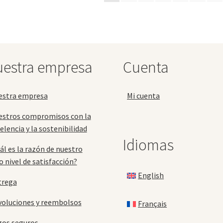
opciones
op
se
se
pueden
pu
elegir
ele
en
en
la
la
estra empresa
Cuenta
página
pá
de
de
producto
pr
estra empresa
Mi cuenta
estros compromisos con la
elencia y la sostenibilidad
Idiomas
ál es la razón de nuestro
o nivel de satisfacción?
English
trega
oluciones y reembolsos
Français
gos seguros