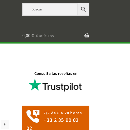
0,00
€
0 artículos
Consulta las reseñas en
7/7 de 8 a 20 horas
+33 2 35 90 02
02