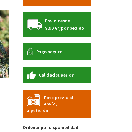
Envío desde
9,90 €*/por pedido
Pago seguro
Calidad superior
Foto previa al
envío,
te
a petición
oducto
ne
tiples
Ordenar por disponibilidad