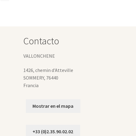
ciones
eden
gir
Contacto
gina
VALLONCHENE
oducto
1426, chemin d'Atteville
SOMMERY
,
76440
Francia
Mostrar en el mapa
+33 (0)2.35.90.02.02