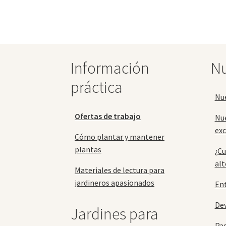
opciones
se
pueden
elegir
en
la
Información
Nu
página
práctica
de
producto
Nu
Ofertas de trabajo
Nu
exc
Cómo plantar y mantener
plantas
¿Cu
alt
Materiales de lectura para
jardineros apasionados
En
Dev
Jardines para
Pa