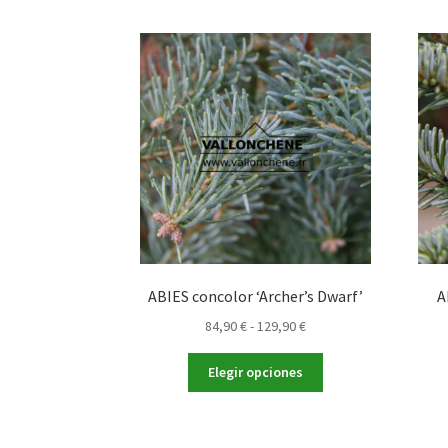
ABIES concolor ‘Archer’s Dwarf’
A
Rango
84,90
€
-
129,90
€
de
Este
precios:
Elegir opciones
producto
desde
tiene
84,90 €
múltiples
hasta