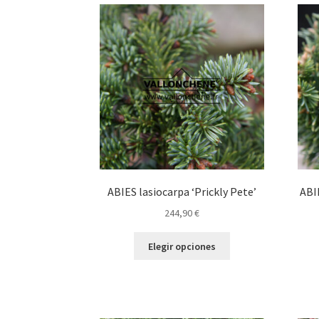
variantes.
159,90 €
Las
opciones
se
pueden
elegir
en
la
página
de
producto
ABIES lasiocarpa ‘Prickly Pete’
ABI
244,90
€
Este
Elegir opciones
producto
tiene
múltiples
variantes.
Las