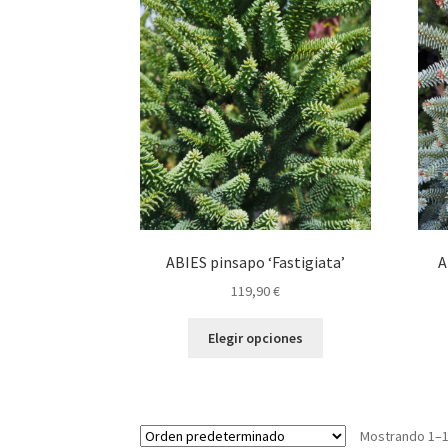
opciones
se
pueden
elegir
en
la
página
de
producto
ABIES pinsapo ‘Fastigiata’
A
119,90
€
Este
Elegir opciones
producto
tiene
múltiples
variantes.
Mostrando 1–1
Las