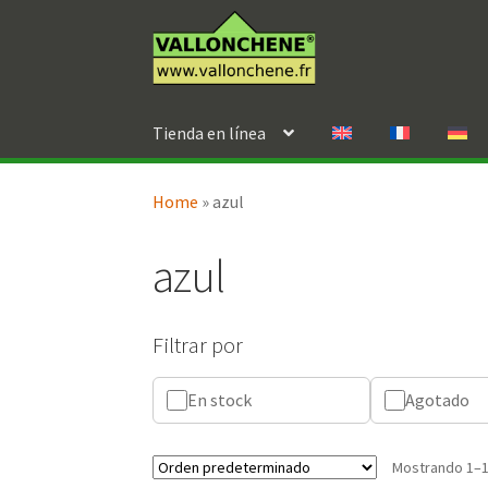
Ir
Ir
a
al
la
contenido
navegación
Tienda en línea
Home
»
azul
azul
Filtrar por
En stock
Agotado
Mostrando 1–1