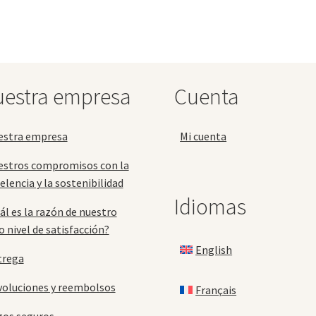
variantes.
var
199,9
Las
La
opciones
op
se
se
pueden
pu
elegir
ele
estra empresa
Cuenta
en
en
la
la
página
pá
estra empresa
Mi cuenta
de
de
producto
pr
estros compromisos con la
elencia y la sostenibilidad
Idiomas
ál es la razón de nuestro
o nivel de satisfacción?
English
trega
oluciones y reembolsos
Français