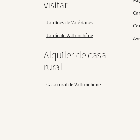
Pa
visitar
Car
Jardines de Valérianes
Con
Jardín de Vallonchêne
Avi
Alquiler de casa
rural
Casa rural de Vallonchêne