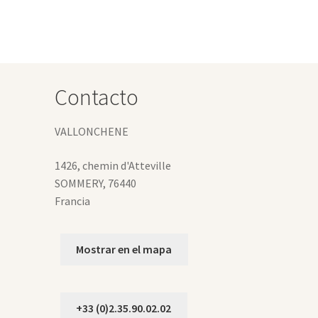
iantes.
0 €
s
ciones
eden
gir
Contacto
gina
VALLONCHENE
oducto
1426, chemin d'Atteville
SOMMERY
,
76440
Francia
Mostrar en el mapa
+33 (0)2.35.90.02.02