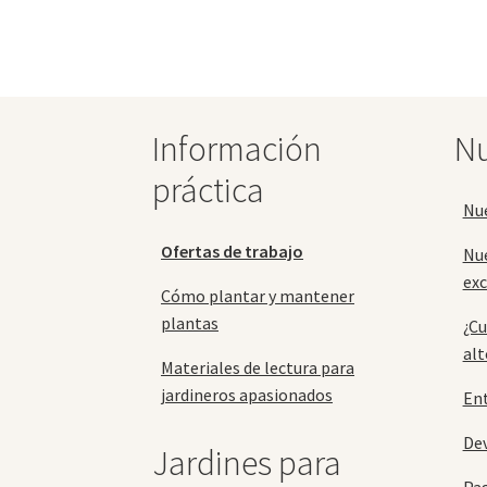
Las
opciones
se
pueden
elegir
en
Información
Nu
la
página
práctica
de
Nu
producto
Ofertas de trabajo
Nu
exc
Cómo plantar y mantener
plantas
¿Cu
alt
Materiales de lectura para
jardineros apasionados
En
Dev
Jardines para