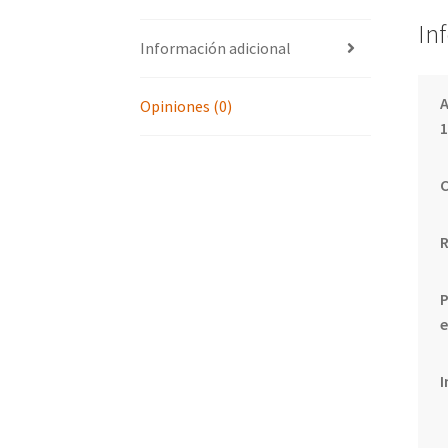
In
Información adicional
A
Opiniones (0)
1
C
P
e
I