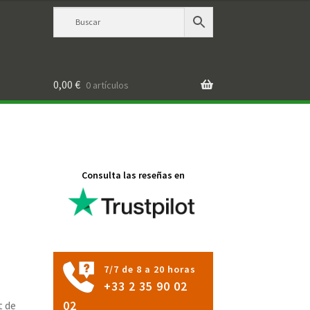
0,00
€
0 artículos
Consulta las reseñas en
7/7 de 8 a 20 horas
+33 2 35 90 02
t de
02