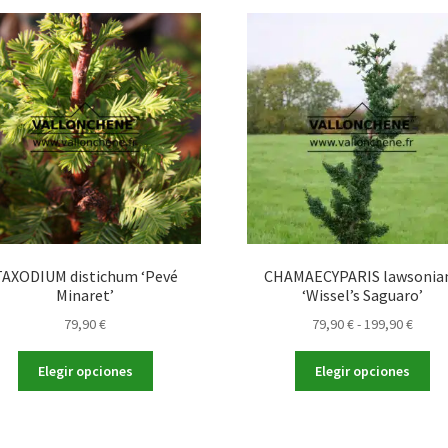
TAXODIUM distichum ‘Pevé
CHAMAECYPARIS lawsonia
Minaret’
‘Wissel’s Saguaro’
Rang
79,90
€
79,90
€
-
199,90
€
de
Este
Es
preci
Elegir opciones
Elegir opciones
producto
pr
desd
tiene
tie
79,90
múltiples
múl
hasta