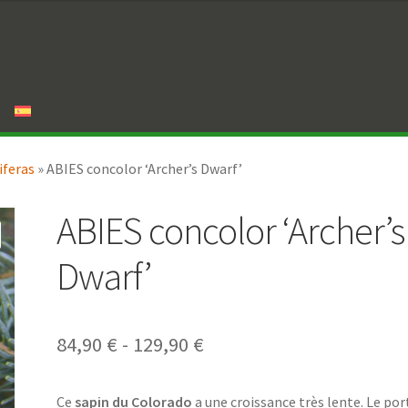
iferas
»
ABIES concolor ‘Archer’s Dwarf’
ABIES concolor ‘Archer’s
Dwarf’
Rango
84,90
€
-
129,90
€
de
Ce
sapin du Colorado
a une croissance très lente. Le por