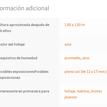
formación adicional
ltura aproximada después de
1.00 a 1.50 m
0 años
olor del follaje
azul
Requisitos de humedad
promedio
,
seco
osibles exposicionesPosibles
pleno sol (de 12 a 17 min.)
xposiciones
nteresante en primavera para
follaje
,
habitus
,
brotes
jóvenes