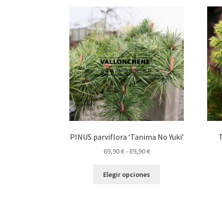
PINUS parviflora ‘Tanima No Yuki’
Rango
69,90
€
-
89,90
€
de
Este
precios:
Elegir opciones
producto
desde
tiene
69,90 €
múltiples
hasta
variantes.
89,90 €