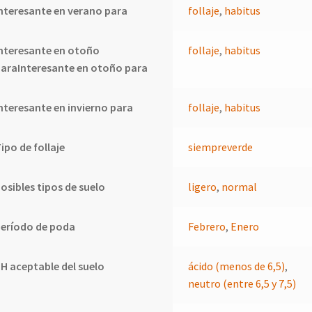
nteresante en verano para
follaje
,
habitus
nteresante en otoño
follaje
,
habitus
araInteresante en otoño para
nteresante en invierno para
follaje
,
habitus
ipo de follaje
siempreverde
osibles tipos de suelo
ligero
,
normal
eríodo de poda
Febrero
,
Enero
H aceptable del suelo
ácido (menos de 6,5)
,
neutro (entre 6,5 y 7,5)