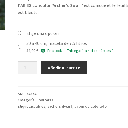
precios:
l’
ABIES concolor ‘Archer’s Dwarf’
est conique et le feuil
desde
est bleuté.
84,90 €
hasta
Elige una opción
129,90 €
30 a 40 cm, maceta de 7,5 litros
84,90
€
En stock — Entrega: 1 a 4 días hábiles *
ABIES
Añadir al carrito
concolor
'Archer's
Dwarf'
cantidad
SKU:
34874
Categoría:
Coniferas
Etiquetas:
abies
,
archers dwarf
,
sapin du colorado