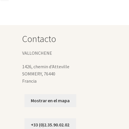
eden
gir
gina
Contacto
oducto
VALLONCHENE
1426, chemin d'Atteville
SOMMERY
,
76440
Francia
Mostrar en el mapa
+33 (0)2.35.90.02.02