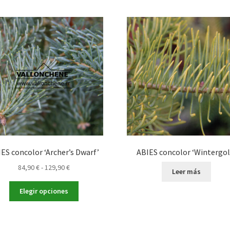
ES concolor ‘Archer’s Dwarf’
ABIES concolor ‘Wintergol
Rango
84,90
€
-
129,90
€
Leer más
de
Este
precios:
Elegir opciones
producto
desde
tiene
84,90 €
múltiples
hasta