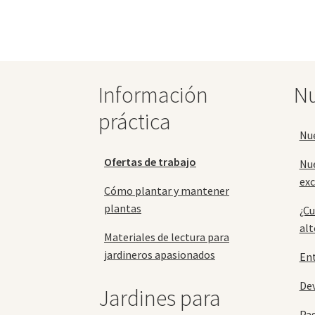
opciones
se
pueden
elegir
en
la
Información
Nu
página
práctica
de
producto
Nu
Ofertas de trabajo
Nu
exc
Cómo plantar y mantener
plantas
¿Cu
alt
Materiales de lectura para
jardineros apasionados
En
Dev
Jardines para
Pa