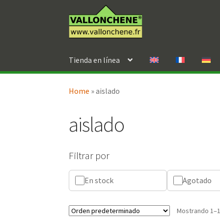
Ir
Ir
a
al
la
contenido
navegación
Tienda en línea
Home
»
aislado
aislado
Filtrar por
En stock
Agotado
Mostrando 1–1