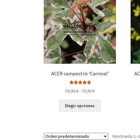
opciones
se
pueden
elegir
en
la
página
de
producto
ACER campestris ‘Carnival’
AC
Valorado con
Rango
59,90
€
-
70,90
€
5.00
de 5
de
Este
precios:
Elegir opciones
producto
desde
tiene
59,90 €
múltiples
hasta
variantes.
70,90 €
Mostrando 1–1
Las