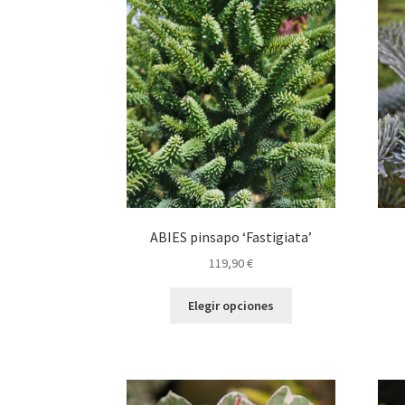
opciones
se
pueden
elegir
en
la
página
de
producto
ABIES pinsapo ‘Fastigiata’
119,90
€
Este
Elegir opciones
producto
tiene
múltiples
variantes.
Las