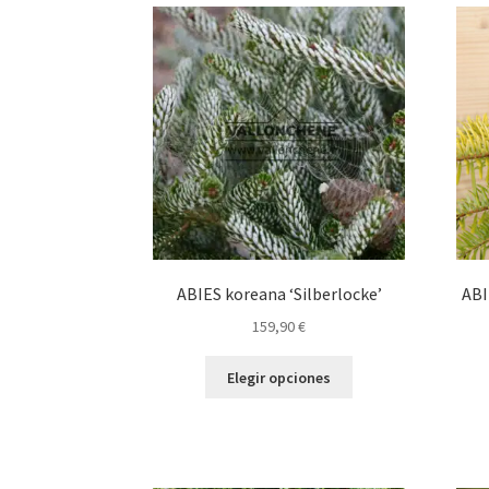
variantes.
Las
opciones
se
pueden
elegir
en
la
página
de
producto
ABIES koreana ‘Silberlocke’
ABI
159,90
€
Este
Elegir opciones
producto
tiene
múltiples
variantes.
Las