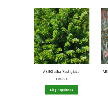
ABIES alba ‘Fastigiata’
ABI
189,90
€
Este
Elegir opciones
producto
tiene
múltiples