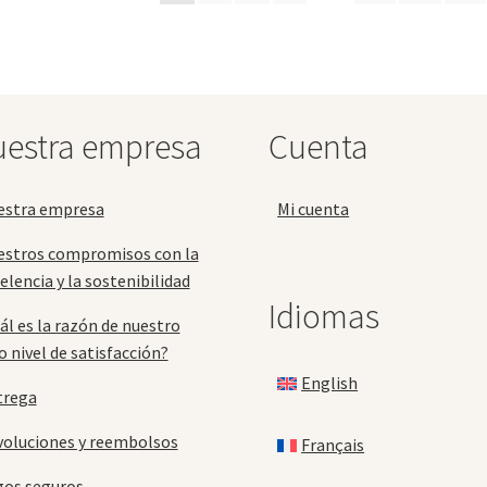
se
se
pueden
pu
elegir
ele
en
en
la
la
página
pá
estra empresa
Cuenta
de
de
producto
pr
estra empresa
Mi cuenta
estros compromisos con la
elencia y la sostenibilidad
Idiomas
ál es la razón de nuestro
o nivel de satisfacción?
English
trega
oluciones y reembolsos
Français
gos seguros