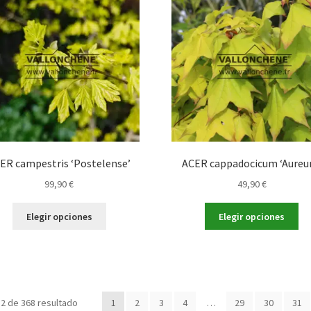
opciones
op
se
se
pueden
pu
elegir
ele
en
en
la
la
página
pá
de
de
producto
pr
ER campestris ‘Postelense’
ACER cappadocicum ‘Aureu
99,90
€
49,90
€
Este
Es
Elegir opciones
Elegir opciones
producto
pr
tiene
tie
múltiples
múl
variantes.
var
Las
La
opciones
op
2 de 368 resultado
1
2
3
4
…
29
30
31