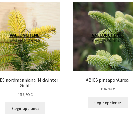
variantes.
129,90 €
Las
opciones
se
pueden
elegir
en
la
página
de
producto
ES nordmanniana ‘Midwinter
ABIES pinsapo ‘Aurea’
Gold’
104,90
€
159,90
€
Es
Elegir opciones
Este
pr
Elegir opciones
producto
tie
tiene
múl
múltiples
var
variantes.
La