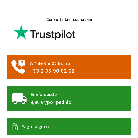
Las
opciones
Consulta las reseñas en
se
pueden
elegir
en
la
página
7/7 de 8 a 20 horas
de
+33 2 35 90 02 02
producto
Envío desde
9,90 €*/por pedido
Pago seguro