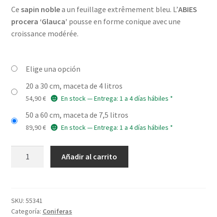
Ce
sapin noble
a un feuillage extrêmement bleu. L’
ABIES
precios:
procera ‘Glauca’
pousse en forme conique avec une
desde
croissance modérée.
54,90 €
hasta
Elige una opción
94,90 €
20 a 30 cm, maceta de 4 litros
54,90
€
En stock — Entrega: 1 a 4 días hábiles *
50 a 60 cm, maceta de 7,5 litros
89,90
€
En stock — Entrega: 1 a 4 días hábiles *
ABIES
Añadir al carrito
procera
'Glauca'
cantidad
SKU:
55341
Categoría:
Coniferas