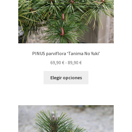
página
de
producto
PINUS parviflora ‘Tanima No Yuki’
Rango
69,90
€
-
89,90
€
de
Este
precios:
Elegir opciones
producto
desde
tiene
69,90 €
múltiples
hasta
variantes.
89,90 €
Las
opciones
se