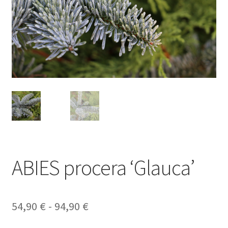
ABIES procera ‘Glauca’
Rango
54,90
€
-
94,90
€
de