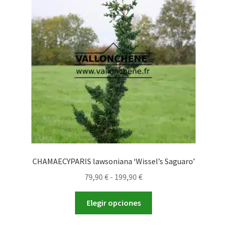
opciones
se
pueden
elegir
en
la
página
de
producto
CHAMAECYPARIS lawsoniana ‘Wissel’s Saguaro’
Rango
79,90
€
-
199,90
€
de
Este
precios:
Elegir opciones
producto
desde
tiene
79,90 €