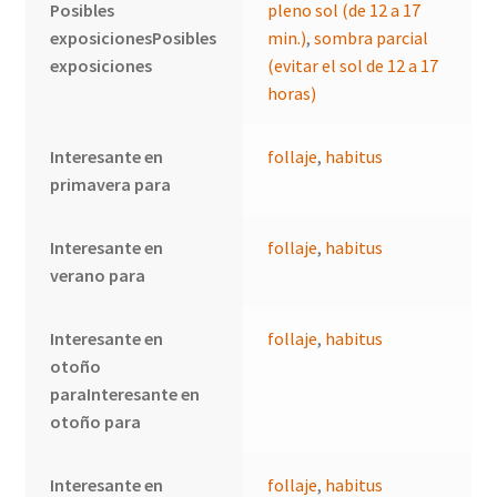
Posibles
pleno sol (de 12 a 17
exposicionesPosibles
min.)
,
sombra parcial
exposiciones
(evitar el sol de 12 a 17
horas)
Interesante en
follaje
,
habitus
primavera para
Interesante en
follaje
,
habitus
verano para
Interesante en
follaje
,
habitus
otoño
paraInteresante en
otoño para
Interesante en
follaje
,
habitus