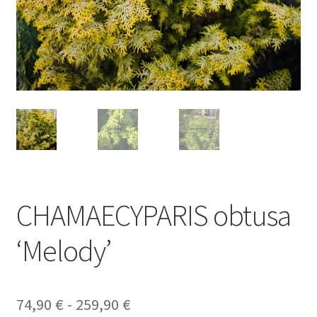
CHAMAECYPARIS obtusa
‘Melody’
Rango
74,90
€
-
259,90
€