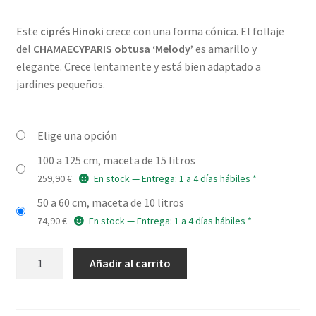
de
Este
ciprés Hinoki
crece con una forma cónica. El follaje
precios:
del
CHAMAECYPARIS obtusa ‘Melody’
es amarillo y
desde
elegante. Crece lentamente y está bien adaptado a
jardines pequeños.
74,90 €
hasta
Elige una opción
259,90 €
100 a 125 cm, maceta de 15 litros
259,90
€
En stock — Entrega: 1 a 4 días hábiles *
50 a 60 cm, maceta de 10 litros
74,90
€
En stock — Entrega: 1 a 4 días hábiles *
CHAMAECYPARIS
Añadir al carrito
obtusa
'Melody'
cantidad