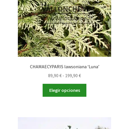
en
la
página
de
producto
CHAMAECYPARIS lawsoniana ‘Luna’
Rango
89,90
€
-
199,90
€
de
Este
precios:
Elegir opciones
producto
desde
tiene
89,90 €
múltiples
hasta
variantes.
199,90 €
Las