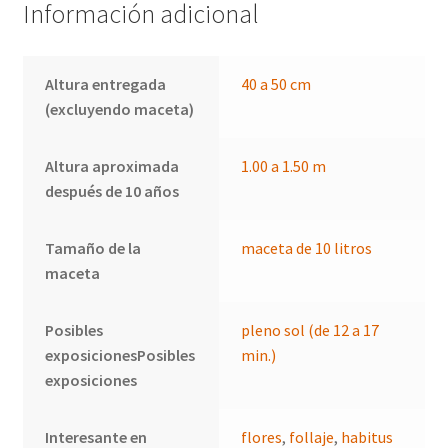
Información adicional
Altura entregada
40 a 50 cm
(excluyendo maceta)
Altura aproximada
1.00 a 1.50 m
después de 10 años
Tamaño de la
maceta de 10 litros
maceta
Posibles
pleno sol (de 12 a 17
exposicionesPosibles
min.)
exposiciones
Interesante en
flores
,
follaje
,
habitus