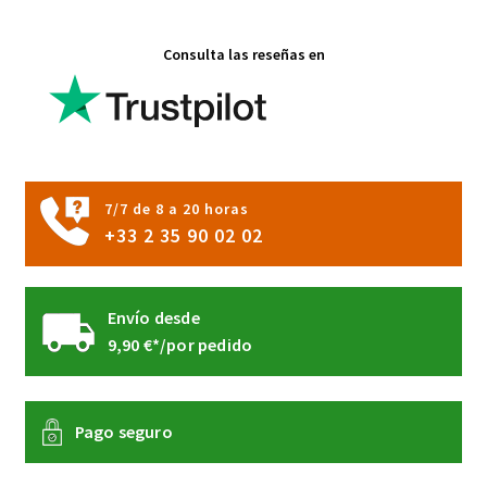
Las
opciones
Consulta las reseñas en
se
pueden
elegir
en
la
página
7/7 de 8 a 20 horas
de
+33 2 35 90 02 02
producto
Envío desde
9,90 €*/por pedido
Pago seguro