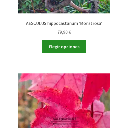
AESCULUS hippocastanum ‘Monstrosa’
79,90
€
Este
Elegir opciones
producto
tiene
múltiples
variantes.
Las
opciones
se
pueden
elegir
en
la