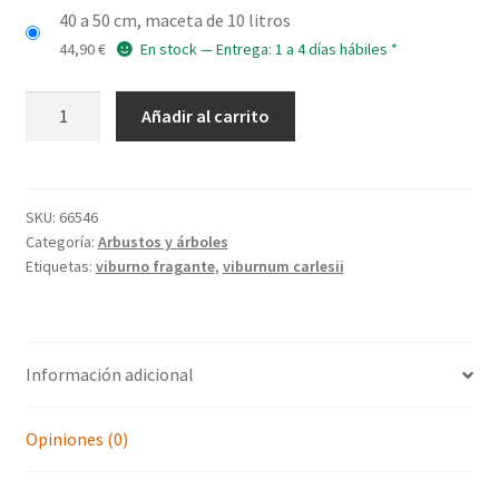
40 a 50 cm, maceta de 10 litros
44,90
€
En stock — Entrega: 1 a 4 días hábiles *
VIBURNUM
Añadir al carrito
carlesii
cantidad
SKU:
66546
Categoría:
Arbustos y árboles
Etiquetas:
viburno fragante
,
viburnum carlesii
Información adicional
Opiniones (0)