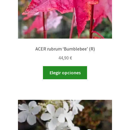
página
de
producto
ACER rubrum ‘Bumblebee’ (R)
44,90
€
Este
Elegir opciones
producto
tiene
múltiples
variantes.
Las
opciones
se
pueden