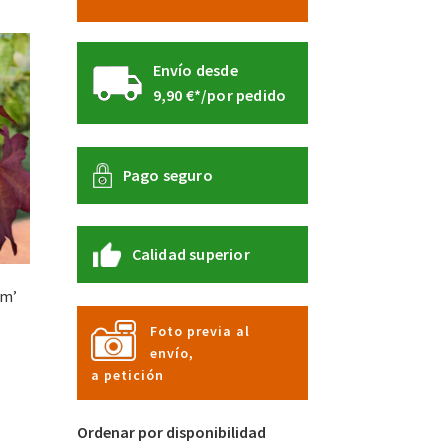
Envío desde
9,90 €*/por pedido
Pago seguro
Calidad superior
um’
Foto previa al
envío,
te
a petición
oducto
ne
tiples
Ordenar por disponibilidad