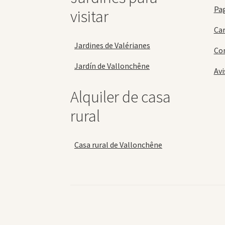
Pa
visitar
Car
Jardines de Valérianes
Con
Jardín de Vallonchêne
Avi
Alquiler de casa
rural
Casa rural de Vallonchêne