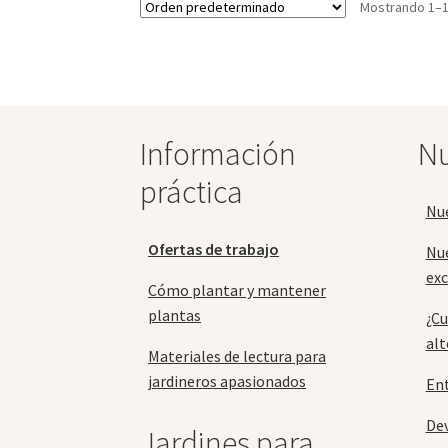
Mostrando 1–1
Las
opciones
se
pueden
elegir
en
la
Información
Nu
página
práctica
de
producto
Nu
Ofertas de trabajo
Nu
exc
Cómo plantar y mantener
plantas
¿Cu
alt
Materiales de lectura para
jardineros apasionados
En
Dev
Jardines para