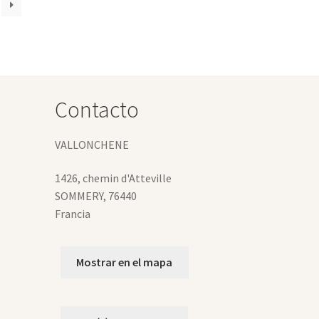
s
ciones
eden
gir
Contacto
gina
VALLONCHENE
oducto
1426, chemin d'Atteville
SOMMERY
,
76440
Francia
Mostrar en el mapa