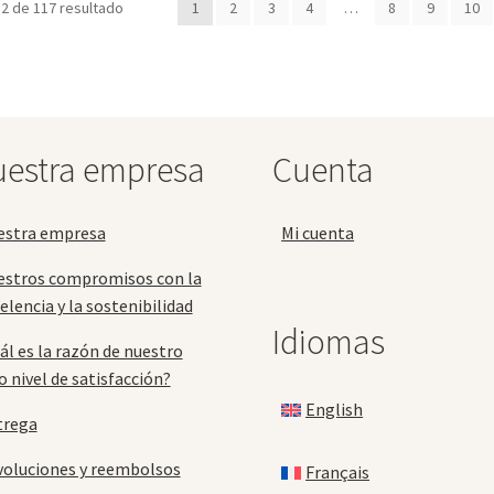
2 de 117 resultado
1
2
3
4
…
8
9
10
Las
La
opciones
op
se
se
pueden
pu
elegir
ele
en
en
la
la
estra empresa
Cuenta
página
pá
de
de
producto
pr
estra empresa
Mi cuenta
estros compromisos con la
elencia y la sostenibilidad
Idiomas
ál es la razón de nuestro
o nivel de satisfacción?
English
trega
oluciones y reembolsos
Français