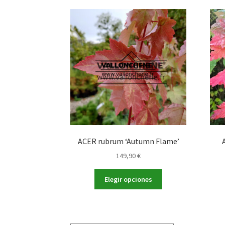
variantes.
Las
opciones
se
pueden
elegir
en
la
página
de
producto
ACER rubrum ‘Autumn Flame’
149,90
€
Este
Elegir opciones
producto
tiene
múltiples
variantes.