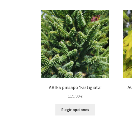
ABIES pinsapo ‘Fastigiata’
A
119,90
€
Este
Elegir opciones
producto
tiene
múltiples