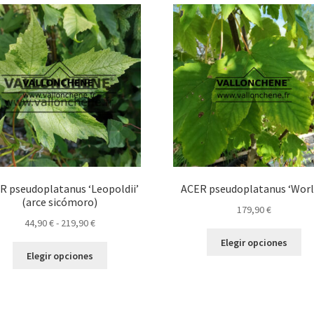
op
opciones
se
se
pu
pueden
ele
elegir
en
en
la
la
pá
página
de
de
pr
producto
R pseudoplatanus ‘Leopoldii’
ACER pseudoplatanus ‘Worl
(arce sicómoro)
179,90
€
Rango
44,90
€
-
219,90
€
Es
de
Elegir opciones
Este
pr
precios:
Elegir opciones
producto
tie
desde
tiene
múl
44,90 €
múltiples
var
hasta
variantes.
La