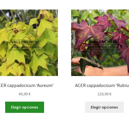
CER cappadocicum ‘Aureum’
ACER cappadocicum ‘Rubr
49,90
€
229,90
€
Este
Es
Elegir opciones
Elegir opciones
producto
pr
tiene
tie
múltiples
múl