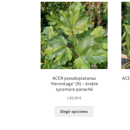
variantes.
Las
opciones
se
pueden
elegir
en
la
página
de
producto
ACER pseudoplatanus
ACE
‘Hermitage’ (R) – érable
sycomore panaché
149,90
€
Este
Elegir opciones
producto
tiene
múltiples