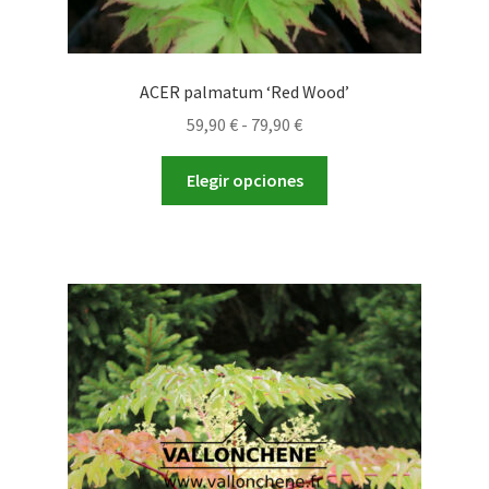
ACER palmatum ‘Red Wood’
Rango
59,90
€
-
79,90
€
de
Este
precios:
Elegir opciones
producto
desde
tiene
59,90 €
múltiples
hasta
variantes.
79,90 €
Las
opciones
se
pueden
elegir
en
la