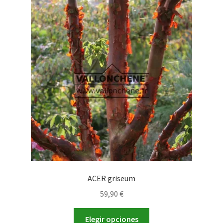
Las
opciones
se
pueden
elegir
en
la
página
de
producto
ACER griseum
59,90
€
Este
Elegir opciones