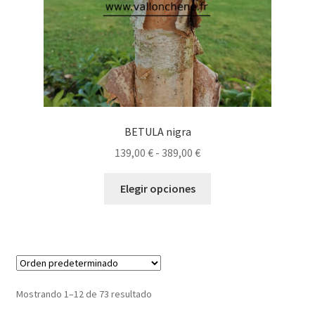
página
de
producto
BETULA nigra
Rango
139,00
€
-
389,00
€
de
Este
precios:
Elegir opciones
producto
desde
tiene
139,00 €
múltiples
hasta
variantes.
389,00 €
Las
opciones
Mostrando 1–12 de 73 resultado
se