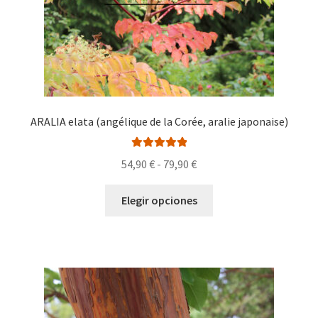
página
de
producto
ARALIA elata (angélique de la Corée, aralie japonaise)
Valorado con
Rango
54,90
€
-
79,90
€
5.00
de 5
de
Este
precios:
Elegir opciones
producto
desde
tiene
54,90 €
múltiples
hasta
variantes.
79,90 €
Las
opciones
se