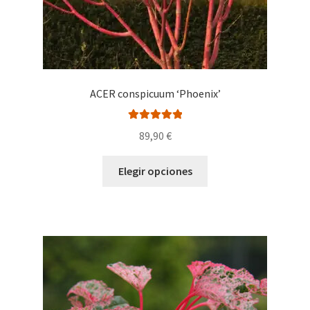
producto
ACER conspicuum ‘Phoenix’
Valorado con
89,90
€
5.00
de 5
Este
Elegir opciones
producto
tiene
múltiples
variantes.
Las
opciones
se
pueden