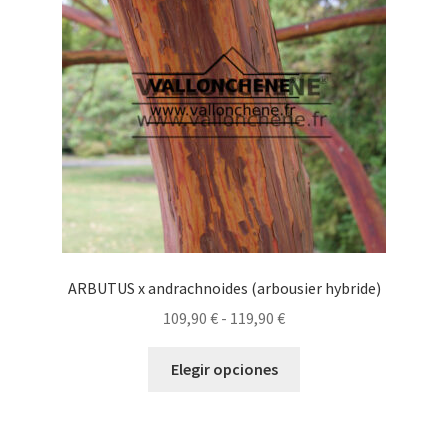
pueden
elegir
en
la
página
de
producto
ARBUTUS x andrachnoides (arbousier hybride)
Rango
109,90
€
-
119,90
€
de
Este
precios:
Elegir opciones
producto
desde
tiene
109,90 €
múltiples
hasta