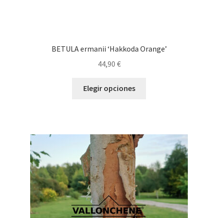
BETULA ermanii ‘Hakkoda Orange’
44,90
€
Este
Elegir opciones
producto
tiene
múltiples
variantes.
Las
opciones
se
pueden
elegir
en
la