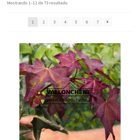
Mostrando 1–12 de 73 resultado
1
2
3
4
5
6
7