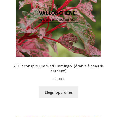
elegir
en
la
página
de
producto
ACER conspicuum ‘Red Flamingo’ (érable à peau de
serpent)
69,90
€
Este
Elegir opciones
producto
tiene
múltiples
variantes.