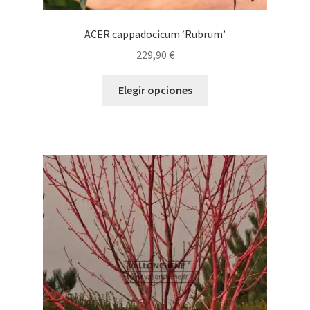
ACER cappadocicum ‘Rubrum’
229,90
€
Este
Elegir opciones
producto
tiene
múltiples
variantes.
Las
opciones
se
pueden
elegir
en
la
página
de