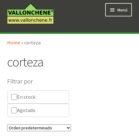
Ir
Ir
Menú
a
al
la
contenido
navegación
Expandi
Tienda en línea
el
Home
»
corteza
menú
hijo
corteza
Filtrar por
En stock
Agotado