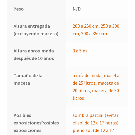
Peso
N/D
Altura entregada
200 a 250 cm
,
250 a 300
(excluyendo maceta)
cm
,
300 a 350 cm
Altura aproximada
3 a 5 m
después de 10 años
Tamaño de la
a raíz desnuda
,
maceta
maceta
de 25 litros
,
maceta de
20 litros
,
maceta de 30
litros
Posibles
sombra parcial (evitar
exposicionesPosibles
el sol de 12 a 17 horas)
,
exposiciones
pleno sol (de 12 a 17