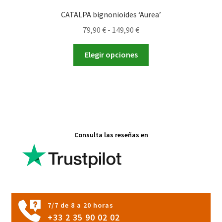
CATALPA bignonioides ‘Aurea’
Rango
79,90
€
-
149,90
€
de
Este
precios:
Elegir opciones
producto
desde
tiene
79,90 €
múltiples
hasta
variantes.
149,90 €
Las
opciones
Consulta las reseñas en
se
pueden
elegir
en
la
página
7/7 de 8 a 20 horas
de
+33 2 35 90 02 02