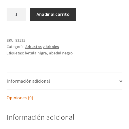
hasta
BETULA
Añadir al carrito
389,00 €
nigra
cantidad
SKU:
92125
Categoría:
Arbustos y árboles
Etiquetas:
betula nigra
,
abedul negro
Información adicional
Opiniones (0)
Información adicional