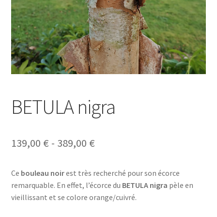
BETULA nigra
Rango
139,00
€
-
389,00
€
de
Ce
bouleau noir
est très recherché pour son écorce
precios:
remarquable. En effet, l’écorce du
BETULA nigra
pèle en
desde
vieillissant et se colore orange/cuivré.
139,00 €