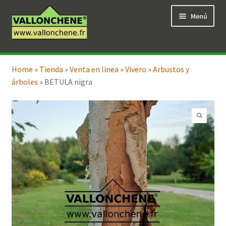
Ir
Ir
Menú
a
al
la
contenido
navegación
Expandi
Tienda en línea
el
Home
»
Tienda
»
Venta en linea
»
Vivero
»
Arbustos y
menú
árboles
»
BETULA nigra
hijo