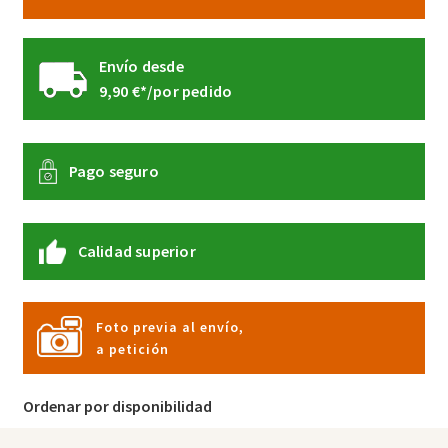
producto
Envío desde
9,90 €*/por pedido
Pago seguro
Calidad superior
Foto previa al envío,
a petición
Ordenar por disponibilidad