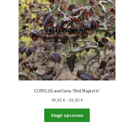
CORYLUS avellana ‘Red Majestic’
Rango
49,90
€
-
69,90
€
de
Este
precios:
Elegir opciones
producto
desde
tiene
49,90 €