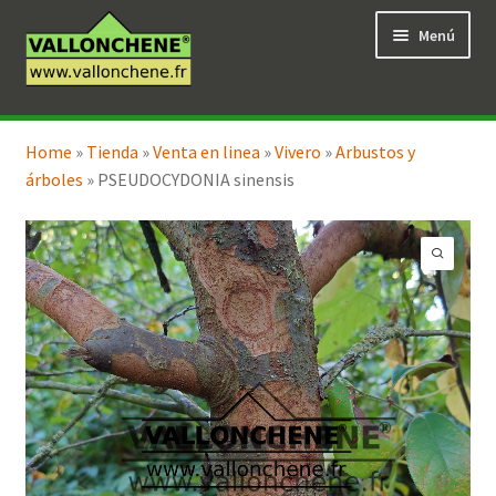
Ir
Ir
Menú
a
al
la
contenido
navegación
Expandi
Tienda en línea
el
Home
»
Tienda
»
Venta en linea
»
Vivero
»
Arbustos y
menú
árboles
»
PSEUDOCYDONIA sinensis
hijo