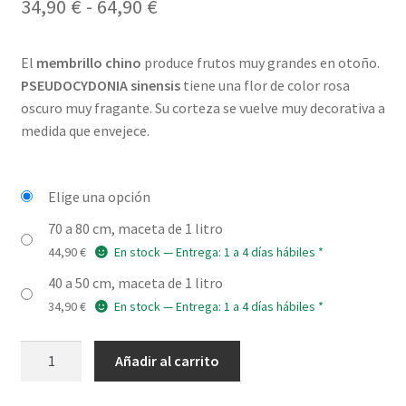
Rango
34,90
€
-
64,90
€
de
El
membrillo chino
produce frutos muy grandes en otoño.
precios:
PSEUDOCYDONIA sinensis
tiene una flor de color rosa
desde
oscuro muy fragante. Su corteza se vuelve muy decorativa a
medida que envejece.
34,90 €
hasta
Elige una opción
64,90 €
70 a 80 cm, maceta de 1 litro
44,90
€
En stock — Entrega: 1 a 4 días hábiles *
40 a 50 cm, maceta de 1 litro
34,90
€
En stock — Entrega: 1 a 4 días hábiles *
PSEUDOCYDONIA
Añadir al carrito
sinensis
cantidad