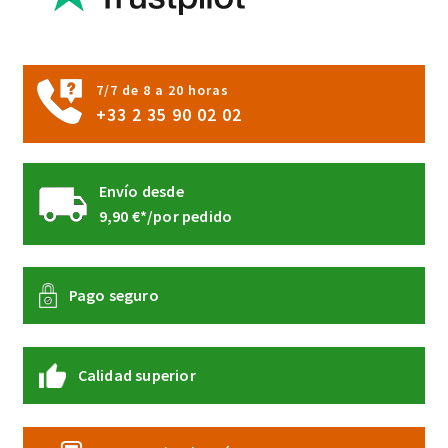
elegir
en
la
página
7/7 de 8 a 20 horas
de
+33 2 35 90 02 02
producto
Envío desde
9,90 €*/por pedido
Pago seguro
Calidad superior