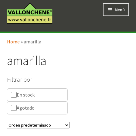
Ir
Ir
Menú
a
al
la
contenido
navegación
Expandi
Tienda en línea
el
Home
»
amarilla
menú
hijo
amarilla
Filtrar por
En stock
Agotado