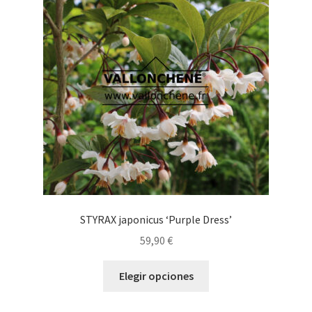
opciones
se
pueden
elegir
en
la
página
de
producto
STYRAX japonicus ‘Purple Dress’
59,90
€
Este
Elegir opciones
producto
tiene