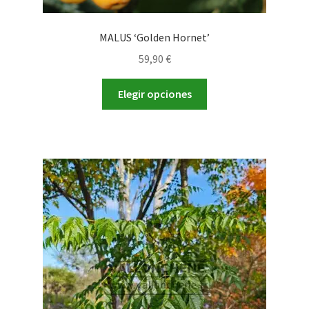
MALUS ‘Golden Hornet’
59,90
€
Este
Elegir opciones
producto
tiene
múltiples
variantes.
Las
opciones
se
pueden
elegir
en
la
página