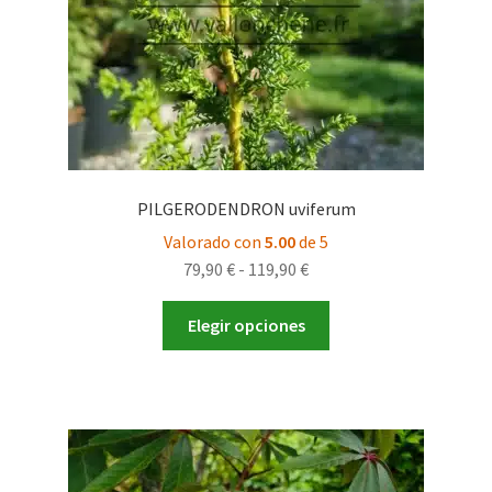
PILGERODENDRON uviferum
Valorado con
5.00
de 5
Rango
79,90
€
-
119,90
€
de
Este
precios:
Elegir opciones
producto
desde
tiene
79,90 €
múltiples
hasta
variantes.
119,90 €
Las
opciones