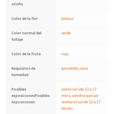
otoño
Color de la flor
blanca
Color normal del
verde
follaje
Color de la fruta
roja
Requisitos de
promedio
,
seco
humedad
Posibles
pleno sol (de 12 a 17
exposicionesPosibles
min.)
,
sombra parcial
exposiciones
(evitar el sol de 12 a 17
horas)