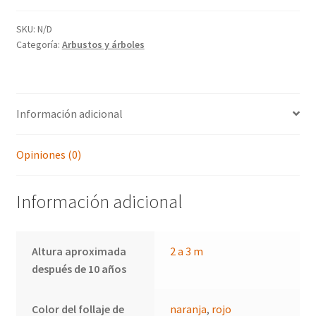
Lace'
cantidad
SKU:
N/D
Categoría:
Arbustos y árboles
Información adicional
Opiniones (0)
Información adicional
Altura aproximada
2 a 3 m
después de 10 años
Color del follaje de
naranja
,
rojo