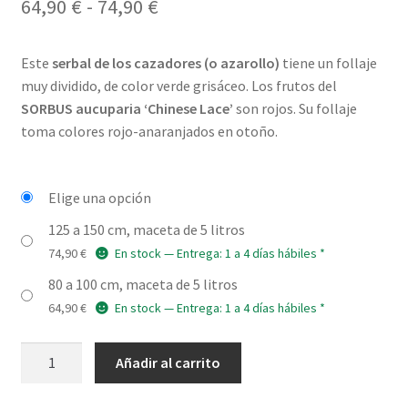
Rango
64,90
€
-
74,90
€
de
Este
serbal de los cazadores (o azarollo)
tiene un follaje
precios:
muy dividido, de color verde grisáceo. Los frutos del
desde
SORBUS aucuparia ‘Chinese Lace’
son rojos. Su follaje
toma colores rojo-anaranjados en otoño.
64,90 €
hasta
Elige una opción
74,90 €
125 a 150 cm, maceta de 5 litros
74,90
€
En stock — Entrega: 1 a 4 días hábiles *
80 a 100 cm, maceta de 5 litros
64,90
€
En stock — Entrega: 1 a 4 días hábiles *
SORBUS
Añadir al carrito
aucuparia
'Chinese