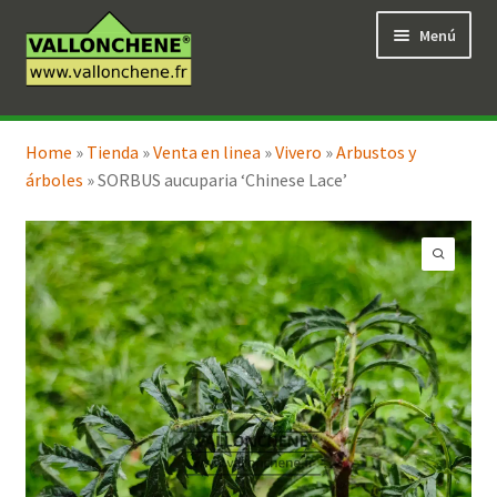
Ir
Ir
Menú
a
al
la
contenido
navegación
Expandi
Tienda en línea
el
Home
»
Tienda
»
Venta en linea
»
Vivero
»
Arbustos y
menú
árboles
»
SORBUS aucuparia ‘Chinese Lace’
hijo