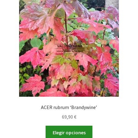
Las
opciones
se
pueden
elegir
en
la
página
de
producto
ACER rubrum ‘Brandywine’
69,90
€
Este
Elegir opciones
producto