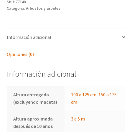
cov
SKU:
77148
Categoría:
Arbustos y árboles
(abedul
negro)
cantidad
Información adicional
Opiniones (0)
Información adicional
Altura entregada
100 a 125 cm
,
150 a 175
(excluyendo maceta)
cm
Altura aproximada
3 a 5 m
después de 10 años