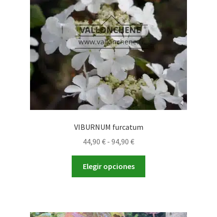
VIBURNUM furcatum
Rango
44,90
€
-
94,90
€
de
Este
precios:
Elegir opciones
producto
desde
tiene
44,90 €
múltiples
hasta
variantes.
94,90 €