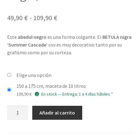
Rango
49,90
€
-
109,90
€
de
Este
abedul negro
es una forma colgante. El
BETULA nigra
precios:
‘Summer Cascade’
cov es muy decorativo tanto por su
desde
grafismo como por su corteza.
49,90 €
hasta
Elige una opción
109,90 €
150 a 175 cm, maceta de 10 litros
109,90
€
En stock — Entrega: 1 a 4 días hábiles *
BETULA
Añadir al carrito
nigra
'Summer
Cascade'