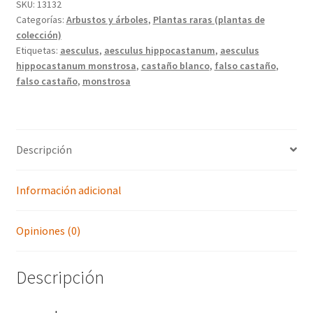
SKU:
13132
Categorías:
Arbustos y árboles
,
Plantas raras (plantas de
colección)
Etiquetas:
aesculus
,
aesculus hippocastanum
,
aesculus
hippocastanum monstrosa
,
castaño blanco
,
falso castaño
,
falso castaño
,
monstrosa
Descripción
Información adicional
Opiniones (0)
Descripción