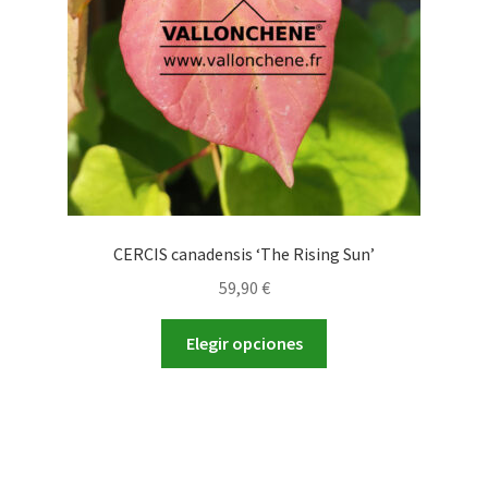
en
la
página
de
producto
CERCIS canadensis ‘The Rising Sun’
59,90
€
Este
Elegir opciones
producto
tiene
múltiples
variantes.
Las