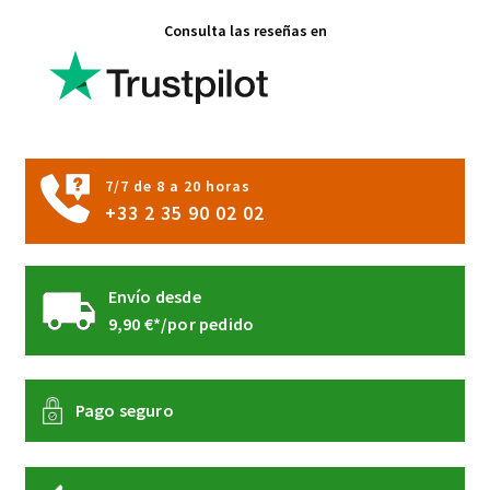
opciones
Consulta las reseñas en
se
pueden
elegir
en
la
página
7/7 de 8 a 20 horas
de
+33 2 35 90 02 02
producto
Envío desde
9,90 €*/por pedido
Pago seguro