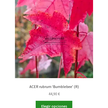
ACER rubrum ‘Bumblebee’ (R)
44,90
€
Este
Elegir opciones