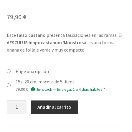
79,90
€
Este
falso castaño
presenta fasciaciones en las ramas. El
AESCULUS hippocastanum ‘Monstrosa’
es una forma
enana de follaje verde y muy compacto.
Elige una opción
15 a 20 cm, maceta de 5 litros
79,90
€
En stock — Entrega: 1 a 4 días hábiles *
AESCULUS
Añadir al carrito
hippocastanum
'Monstrosa'
cantidad