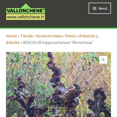
Ir
Ir
Menú
a
al
la
contenido
navegación
Expandi
Tienda en línea
el
Home
»
Tienda
»
Venta en linea
»
Vivero
»
Arbustos y
menú
árboles
»
AESCULUS hippocastanum ‘Monstrosa’
hijo