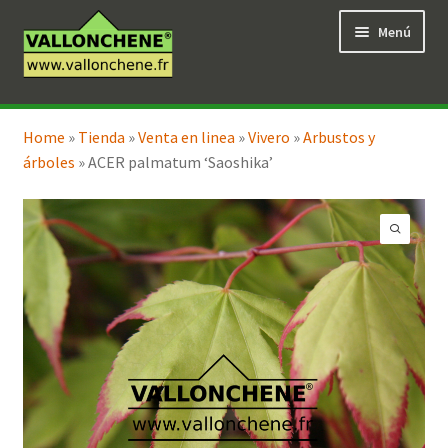
Ir
Ir
Menú
a
al
la
contenido
navegación
Expandi
Tienda en línea
el
Home
»
Tienda
»
Venta en linea
»
Vivero
»
Arbustos y
menú
árboles
»
ACER palmatum ‘Saoshika’
hijo