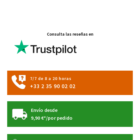
múltiples
variantes.
Las
opciones
Consulta las reseñas en
se
pueden
elegir
en
la
página
7/7 de 8 a 20 horas
de
+33 2 35 90 02 02
producto
Envío desde
9,90 €*/por pedido