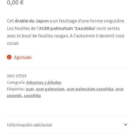
0,00
€
Cet
érable du Japon
a un feuillage d’une forme singulière.
Les feuilles de l’
ACER palmatum ‘Saoshika’
sont vertes
avec le bout de feuilles rouges. A l’automne il devient rose
corail.
Agotado
SKU:
67539
Categoría:
Arbustos y árboles
Etiquetas:
acer
,
acer palmatum
,
acer palmatum saoshika
,
arce
japonés
,
saoshika
Información adicional