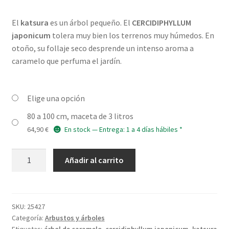
El
katsura
es un árbol pequeño. El
CERCIDIPHYLLUM
japonicum
tolera muy bien los terrenos muy húmedos. En
otoño, su follaje seco desprende un intenso aroma a
caramelo que perfuma el jardín.
Elige una opción
80 a 100 cm, maceta de 3 litros
64,90
€
En stock — Entrega: 1 a 4 días hábiles *
CERCIDIPHYLLUM
Añadir al carrito
japonicum
cantidad
SKU:
25427
Categoría:
Arbustos y árboles
Etiquetas:
árbol de caramelo
,
cercidiphyllum japonicum
,
katsura