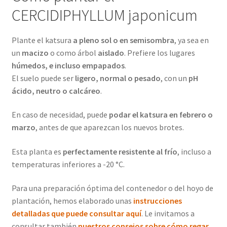
CERCIDIPHYLLUM japonicum
Plante el katsura
a pleno sol o en semisombra
, ya sea en
un
macizo
o como árbol
aislado
. Prefiere los lugares
húmedos, e incluso empapados
.
El suelo puede ser
ligero, normal o pesado
, con un
pH
ácido, neutro o calcáreo
.
En caso de necesidad, puede
podar el katsura en febrero o
marzo
, antes de que aparezcan los nuevos brotes.
Esta planta es
perfectamente resistente al frío
, incluso a
temperaturas inferiores a -20 °C.
Para una preparación óptima del contenedor o del hoyo de
plantación, hemos elaborado unas
instrucciones
detalladas que puede consultar aquí
. Le invitamos a
consultar también
nuestros consejos sobre cómo regar