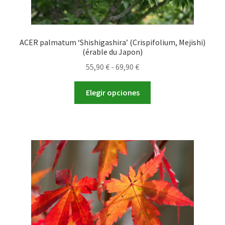
ACER palmatum ‘Shishigashira’ (Crispifolium, Mejishi)
(érable du Japon)
Rango
55,90
€
-
69,90
€
de
Este
precios:
Elegir opciones
producto
desde
tiene
55,90 €
múltiples
hasta
variantes.
69,90 €
Las
opciones
se
pueden
elegir
en