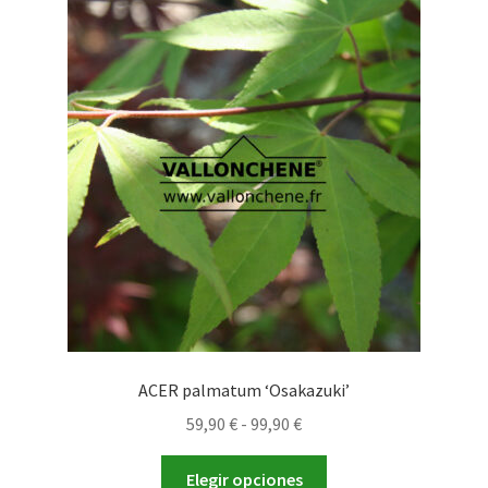
59,90 €
Las
opciones
se
pueden
elegir
en
la
página
de
producto
ACER palmatum ‘Osakazuki’
Rango
59,90
€
-
99,90
€
de
Este
precios:
Elegir opciones