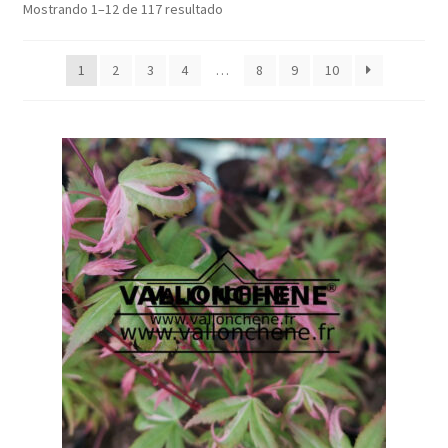
Mostrando 1–12 de 117 resultado
1
2
3
4
…
8
9
10