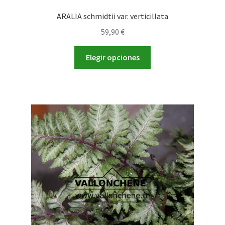
ARALIA schmidtii var. verticillata
59,90
€
Este
Elegir opciones
producto
tiene
múltiples
variantes.
Las
opciones
se
pueden
elegir
en
la
página
de