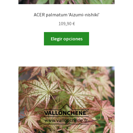
ACER palmatum ‘Aizumi-nishiki’
109,90
€
Este
Elegir opciones
producto
tiene
múltiples
variantes.
Las
opciones
se
pueden
elegir
en
la
página
de