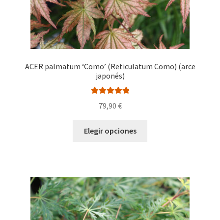
producto
ACER palmatum ‘Como’ (Reticulatum Como) (arce
japonés)
Valorado con
79,90
€
5.00
de 5
Este
Elegir opciones
producto
tiene
múltiples
variantes.
Las
opciones
se