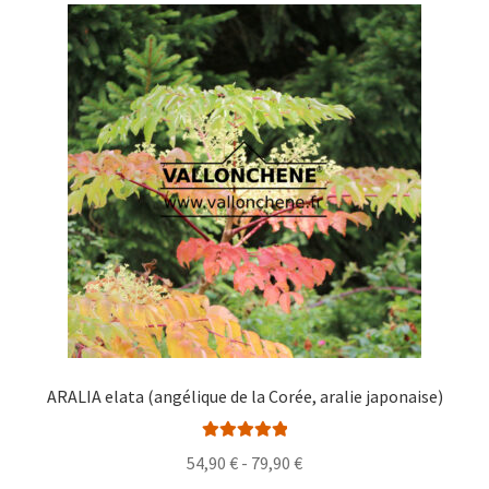
Las
opciones
se
pueden
elegir
en
la
página
de
producto
ARALIA elata (angélique de la Corée, aralie japonaise)
Valorado con
Rango
54,90
€
-
79,90
€
5.00
de 5
de