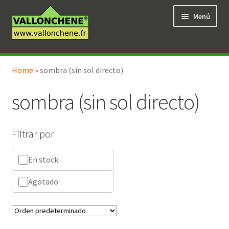
Ir
Ir
Menú
a
al
la
contenido
navegación
Expandi
Tienda en línea
el
Home
»
sombra (sin sol directo)
menú
hijo
sombra (sin sol directo)
Filtrar por
En stock
Agotado