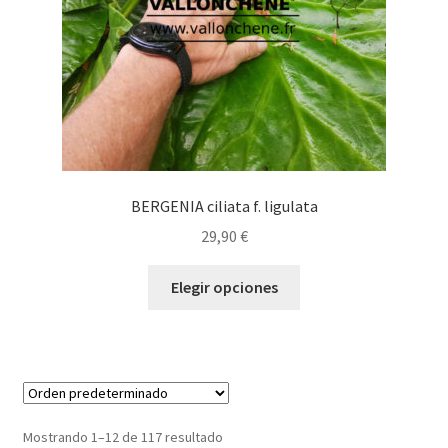
la
página
de
producto
BERGENIA ciliata f. ligulata
29,90
€
Este
Elegir opciones
producto
tiene
múltiples
variantes.
Las
opciones
Mostrando 1–12 de 117 resultado