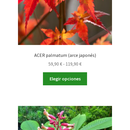
la
página
de
producto
ACER palmatum (arce japonés)
Rango
59,90
€
-
119,90
€
de
Este
precios:
Elegir opciones
producto
desde
tiene
59,90 €
múltiples
hasta
variantes.
119,90 €
Las
opciones
se