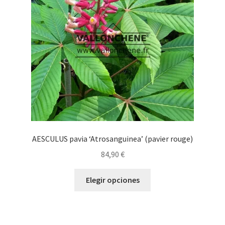
pueden
elegir
en
la
página
de
producto
AESCULUS pavia ‘Atrosanguinea’ (pavier rouge)
84,90
€
Este
Elegir opciones
producto
tiene
múltiples
variantes.