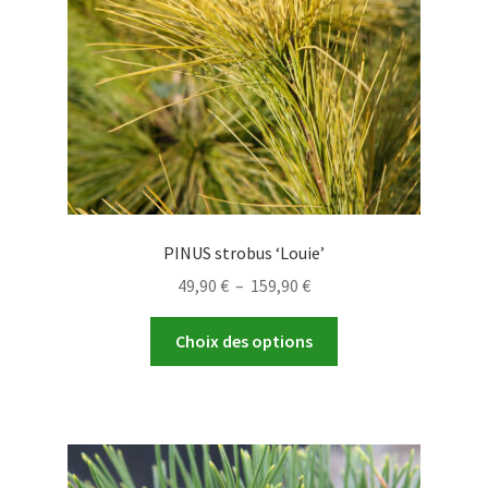
PINUS strobus ‘Louie’
Plage
49,90
€
–
159,90
€
de
Ce
prix :
Choix des options
produit
49,90 €
a
à
plusieurs
159,90 €
variations.
Les