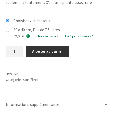
seulement lentement. C’est une plante assez rare.
Choisissez ci-dessous
30 à 40 cm, Pot de 7.5 litres
99,90
€
En stock — Livraison : 1 à 4 jours ouvrés *
quantité
Ajouter au panier
de
TSUGA
canadensis
'Everitt
UGS :
ND
Catégorie :
Conifères
Golden'
Informations supplémentaires