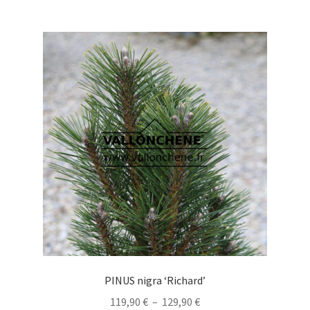
à
plusieurs
179,91 €
variations.
Les
options
peuvent
être
choisies
sur
la
page
du
produit
PINUS nigra ‘Richard’
Plage
119,90
€
–
129,90
€