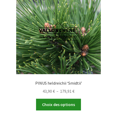
options
peuvent
être
choisies
sur
la
page
du
produit
PINUS heldreichii ‘Smidtii’
Plage
43,90
€
–
179,91
€
de
Ce
prix :
Choix des options
produit
43,90 €
a