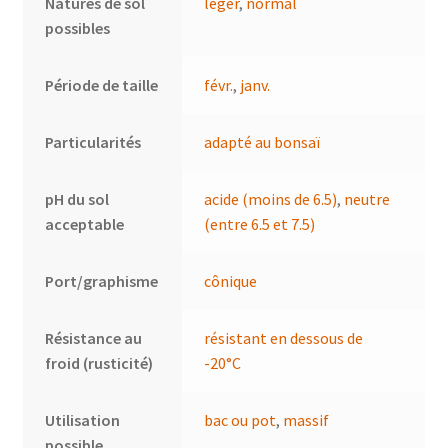
Natures de sol
léger
,
normal
possibles
Période de taille
févr.
,
janv.
Particularités
adapté au bonsaï
pH du sol
acide (moins de 6.5)
,
neutre
acceptable
(entre 6.5 et 7.5)
Port/graphisme
cônique
Résistance au
résistant en dessous de
froid (rusticité)
-20°C
Utilisation
bac ou pot
,
massif
possible