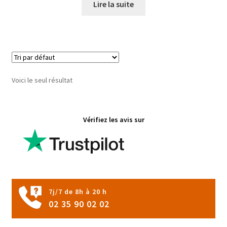
Lire la suite
Plantes méditerranéennes
Ouvrir
Cadeaux originaux
le
menu
Ouvrir
Chèques-cadeaux
Voici le seul résultat
enfant
le
menu
Ouvrir
Coaching pour le jardin
enfant
le
Vérifiez les avis sur
menu
enfant
7j/7 de 8h à 20 h
02 35 90 02 02