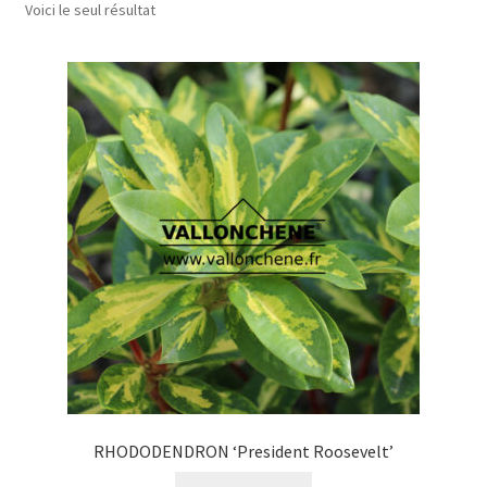
Voici le seul résultat
Plantes grimpantes
Fougères
Fruitiers
Rhododendrons
Bambous
Bulbes
Plantes aromatiques
Topiaire
RHODODENDRON ‘President Roosevelt’
Cyclamen rustiques