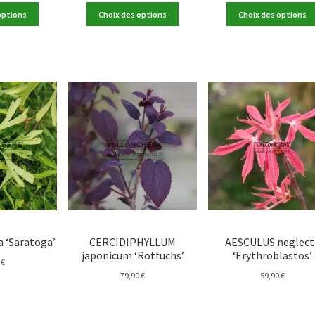
options
Choix des options
Choix des options
 ‘Saratoga’
CERCIDIPHYLLUM
AESCULUS neglect
japonicum ‘Rotfuchs’
‘Erythroblastos’
0
€
79,90
€
59,90
€