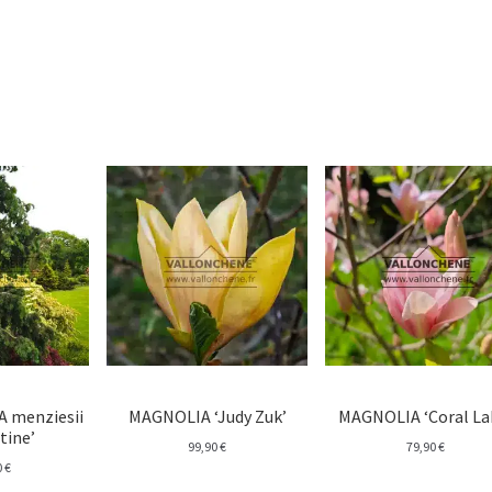
 menziesii
MAGNOLIA ‘Judy Zuk’
MAGNOLIA ‘Coral La
tine’
99,90
€
79,90
€
0
€