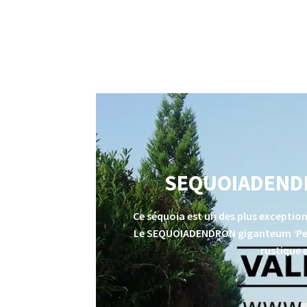
SEQUOIADENDR
Ce
séquoia
est un des plus exceptio
Le
SEQUOIADENDRON giganteum ‘P
rustique 