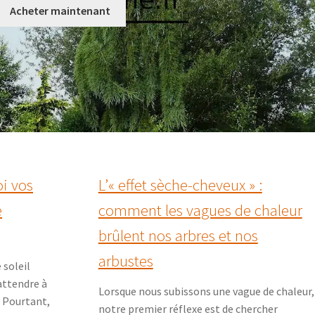
Acheter maintenant
oi vos
L’« effet sèche-cheveux » :
e
comment les vagues de chaleur
brûlent nos arbres et nos
arbustes
 soleil
’attendre à
Lorsque nous subissons une vague de chaleur,
. Pourtant,
notre premier réflexe est de chercher