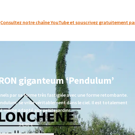
Consultez notre chaîne YouTube et souscrivez gratuitement par 
ON giganteum ‘Pendulum’
nnels par sa forme très fastigiée avec une forme retombante.
endulum’
se vrille véritablement dans le ciel. Il est totalement
et même adapté aux petits jardins.
94,90
€