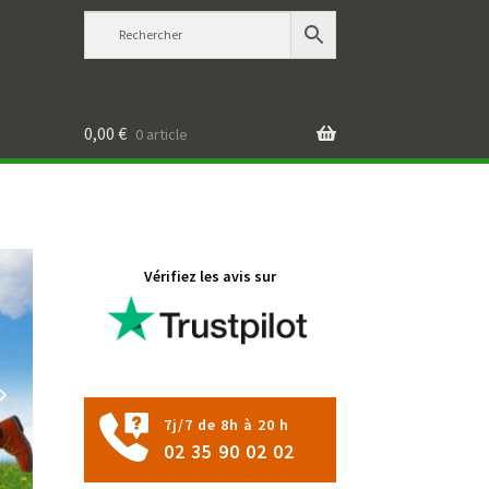
0,00
€
0 article
Vérifiez les avis sur
7j/7 de 8h à 20 h
02 35 90 02 02