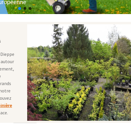
 Européenne
s
 Dieppe
 autour
pement,
e
grands
 notre
pouvez
pinière
ace.