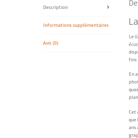
De
Description
La
Informations supplémentaires
Le
G
Avis (0)
écus
disp
fins
En a
phot
quas
plan
Cet
que 
ans 
grap