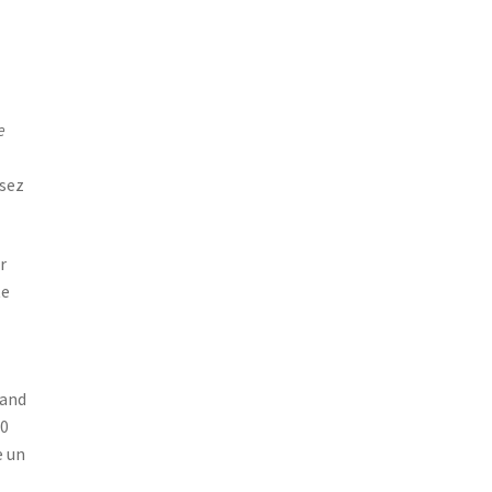
e
ssez
r
te
rand
10
e un