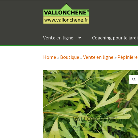
Aller
Aller
à
au
la
contenu
navigation
Vente en ligne
Coaching pour le jard
Home
»
Boutique
»
Vente en ligne
»
Pépinière