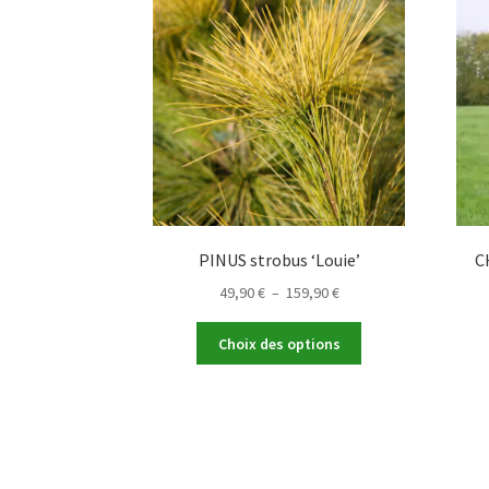
PINUS strobus ‘Louie’
C
Plage
49,90
€
–
159,90
€
de
Ce
prix :
Choix des options
produit
49,90 €
a
à
plusieurs
159,90 €
variations.
Les
options