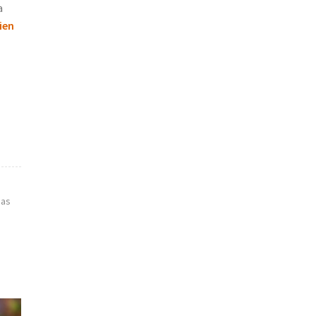
a
ien
cas