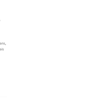
e
ans,
ais