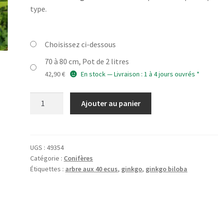
type.
Choisissez ci-dessous
70 à 80 cm, Pot de 2 litres
42,90
€
En stock — Livraison : 1 à 4 jours ouvrés *
quantité
Ajouter au panier
de
GINKGO
biloba
'Saratoga'
UGS :
49354
Catégorie :
Conifères
Étiquettes :
arbre aux 40 ecus
,
ginkgo
,
ginkgo biloba