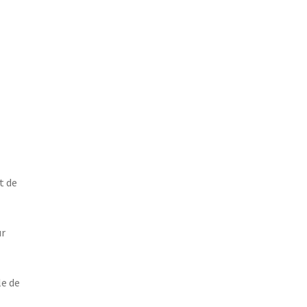
t de
ur
le de