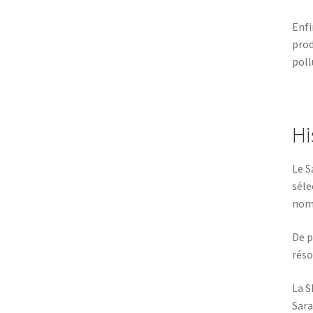
Enfi
prod
poll
Hi
Le S
séle
nomb
De p
réso
La S
Sara