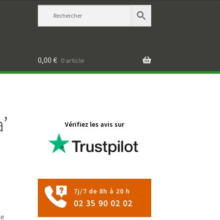
0,00
€
0 article
’
Vérifiez les avis sur
7j/7 de 8h à 20 h
02 35 90 02 02
ce