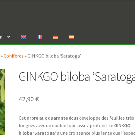
in
»
Conifères
»
GINKGO biloba ‘Saratoga’
GINKGO biloba ‘Saratoga
42,90
€
Cet
arbre aux quarante écus
développe des feuilles très
longues avec un double lobe assez profond. Le
GINKGO
biloba ‘Saratoga’
a une croissance plus lente que l’espè