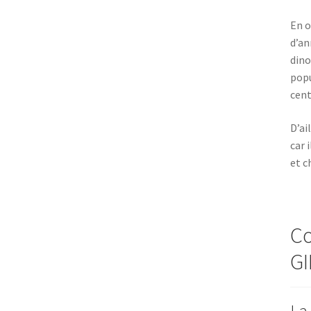
En o
d’an
dino
popu
cent
D’ai
car 
et c
Co
GI