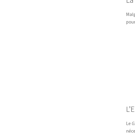
La
Malg
pour
L’
Le
G
néce