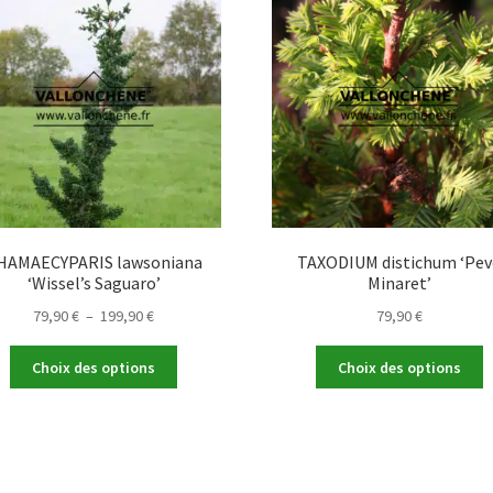
HAMAECYPARIS lawsoniana
TAXODIUM distichum ‘Pev
‘Wissel’s Saguaro’
Minaret’
Plage
79,90
€
–
199,90
€
79,90
€
de
Ce
C
prix :
Choix des options
Choix des options
produit
p
79,90 €
a
a
à
plusieurs
p
199,90 €
variations.
v
Les
L