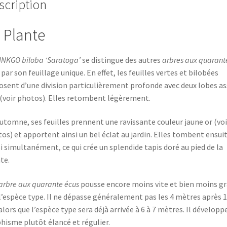
scription
 Plante
INKGO biloba ‘Saratoga’
se distingue des autres
arbres aux quarant
par son feuillage unique. En effet, les feuilles vertes et bilobées
osent d’une division particulièrement profonde avec deux lobes a
 (voir photos). Elles retombent légèrement.
utomne, ses feuilles prennent une ravissante couleur jaune or (voi
os) et apportent ainsi un bel éclat au jardin. Elles tombent ensui
i simultanément, ce qui crée un splendide tapis doré au pied de la
te.
arbre aux quarante écus
pousse encore moins vite et bien moins g
l’espèce type. Il ne dépasse généralement pas les 4 mètres après 
alors que l’espèce type sera déjà arrivée à 6 à 7 mètres. Il développ
hisme plutôt élancé et régulier.