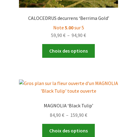
CALOCEDRUS decurrens ‘Berrima Gold’
Note
5.00
sur 5
Plage
59,90
€
–
94,90
€
de
Ce
prix :
Choix des options
produit
59,90 €
a
à
plusieurs
94,90 €
variations.
Les
options
peuvent
MAGNOLIA ‘Black Tulip’
être
Plage
84,90
€
–
159,90
€
choisies
de
sur
Ce
prix :
Choix des options
la
produit