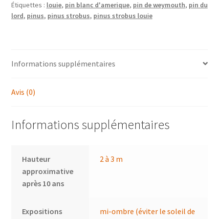
Étiquettes :
louie
,
pin blanc d'amerique
,
pin de weymouth
,
pin du
lord
,
pinus
,
pinus strobus
,
pinus strobus louie
Informations supplémentaires
Avis (0)
Informations supplémentaires
Hauteur
2 à 3 m
approximative
après 10 ans
Expositions
mi-ombre (éviter le soleil de