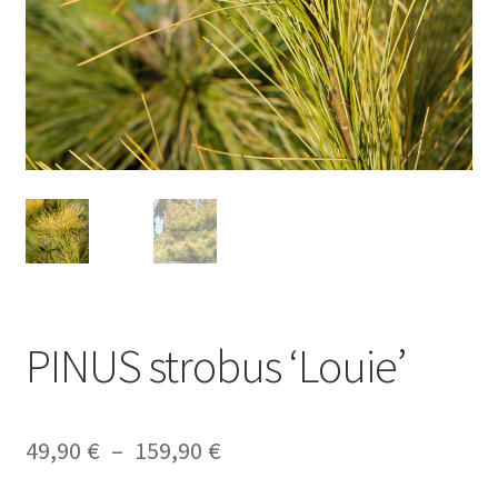
PINUS strobus ‘Louie’
Plage
49,90
€
–
159,90
€
de