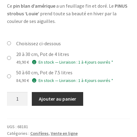
Ce
pin blan d’amérique
a un feuillage fin et doré. Le
PINUS
prix :
strobus ‘Louie’
prend toute sa beauté en hiver par la
49,90 €
couleur de ses aiguilles.
à
159,90 €
Choisissez ci-dessous
20 à 30 cm, Pot de 4 litres
49,90
€
En stock — Livraison : 1 à 4 jours ouvrés *
50 à 60 cm, Pot de 7.5 litres
84,90
€
En stock — Livraison : 1 à 4 jours ouvrés *
quantité
Ajouter au panier
de
PINUS
strobus
'Louie'
UGS :
68181
Catégories :
Conifères
,
Vente en ligne