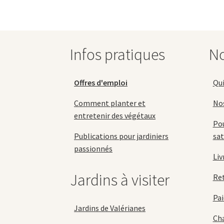
peuvent
être
choisies
sur
la
Infos pratiques
No
page
du
produit
Offres d'emploi
Qu
Comment planter et
No
entretenir des végétaux
Pou
Publications pour jardiniers
sat
passionnés
Liv
Jardins à visiter
Re
Pai
Jardins de Valérianes
Cha