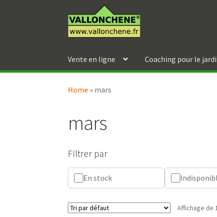
Aller
Aller
à
au
la
contenu
navigation
Vente en ligne
Coaching pour le jard
Home
»
mars
mars
Filtrer par
En stock
Indisponib
Affichage de 