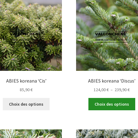
L
options
o
peuvent
p
être
ê
choisies
c
sur
s
la
la
page
p
du
d
produit
p
ABIES koreana ‘Cis’
ABIES koreana ‘Discus’
Plag
85,90
€
124,00
€
–
239,90
€
de
Ce
C
prix 
Choix des options
Choix des options
produit
p
124,
a
a
à
plusieurs
p
239,
variations.
v
Les
L