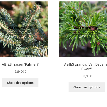
variations.
Les
options
peuvent
être
choisies
sur
la
page
du
produit
ABIES fraseri ‘Palmeri’
ABIES grandis ‘Van Dedem
Dwarf’
229,00
€
80,90
€
Ce
Choix des options
C
produit
Choix des options
p
a
a
plusieurs
p
variations.
v
Les