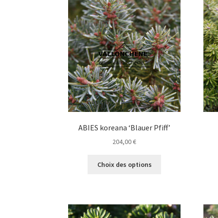
options
peuvent
être
choisies
sur
la
page
du
produit
ABIES koreana ‘Blauer Pfiff’
204,00
€
Ce
Choix des options
produit
a
plusieurs
variations.
Les