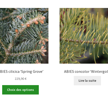
BIES cilicica ‘Spring Grove’
ABIES concolor ‘Wintergol
229,90
€
Lire la suite
Ce
Choix des options
produit
a
plusieurs