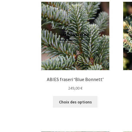
variations.
Les
options
peuvent
être
choisies
sur
la
page
du
produit
ABIES fraseri ‘Blue Bonnett’
249,00
€
Ce
Choix des options
produit
a
plusieurs
variations.
Les