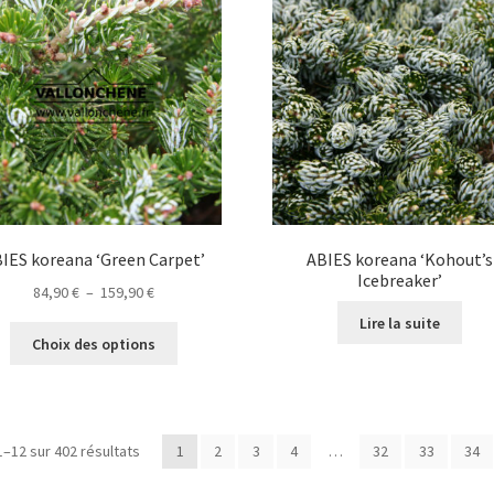
options
o
peuvent
p
être
ê
choisies
c
sur
s
la
la
page
p
du
d
produit
p
IES koreana ‘Green Carpet’
ABIES koreana ‘Kohout’s
Icebreaker’
Plage
84,90
€
–
159,90
€
de
Lire la suite
Ce
prix :
Choix des options
produit
84,90 €
a
à
plusieurs
159,90 €
variations.
1–12 sur 402 résultats
1
2
3
4
…
32
33
34
Les
options