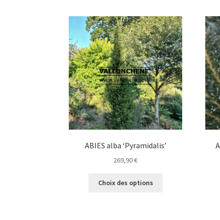
ABIES alba ‘Pyramidalis’
A
269,90
€
Ce
Choix des options
produit
a
plusieurs