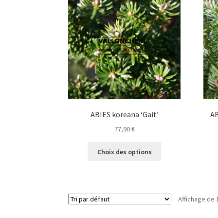
options
peuvent
être
choisies
sur
la
page
du
produit
ABIES koreana ‘Gait’
AB
77,90
€
Ce
Choix des options
produit
a
plusieurs
variations.
Affichage de 
Les
options