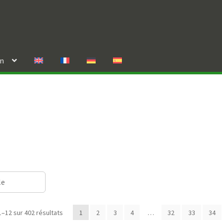
in
le
1–12 sur 402 résultats
1
2
3
4
…
32
33
34