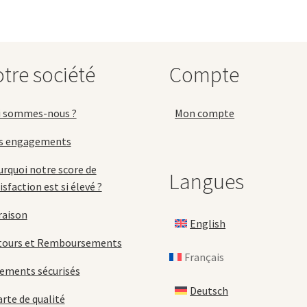
peuvent
être
choisies
sur
la
tre société
Compte
page
du
produit
i sommes-nous ?
Mon compte
s engagements
rquoi notre score de
Langues
isfaction est si élevé ?
raison
English
tours et Remboursements
Français
ements sécurisés
Deutsch
rte de qualité