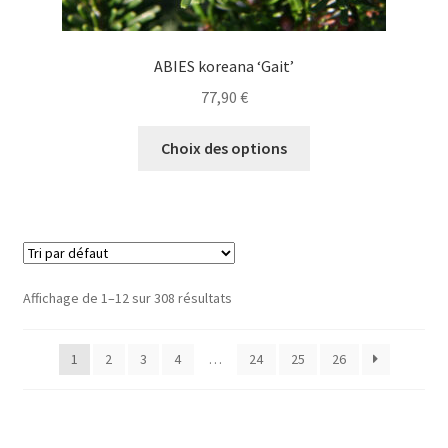
ABIES koreana ‘Gait’
77,90
€
Ce
Choix des options
produit
a
plusieurs
variations.
Les
options
Affichage de 1–12 sur 308 résultats
peuvent
être
1
2
3
4
…
24
25
26
choisies
sur
la
page