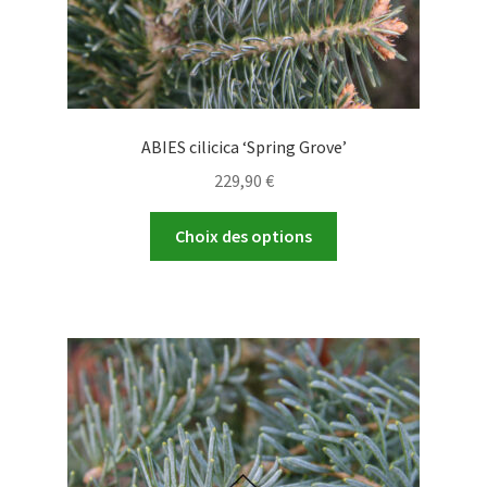
produit
ABIES cilicica ‘Spring Grove’
229,90
€
Ce
Choix des options
produit
a
plusieurs
variations.
Les
options
peuvent
être
choisies