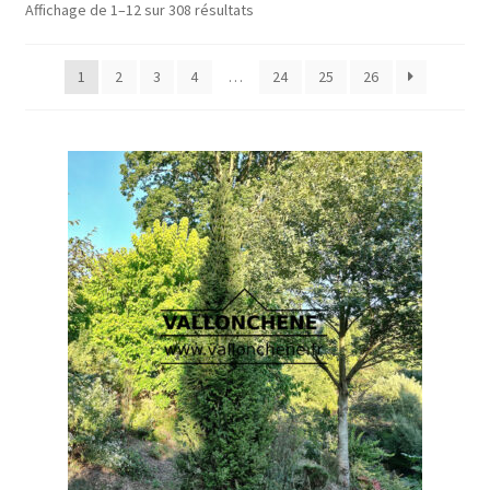
Affichage de 1–12 sur 308 résultats
1
2
3
4
…
24
25
26