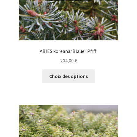
page
du
produit
ABIES koreana ‘Blauer Pfiff’
204,00
€
Ce
Choix des options
produit
a
plusieurs
variations.
Les
options
peuvent
être