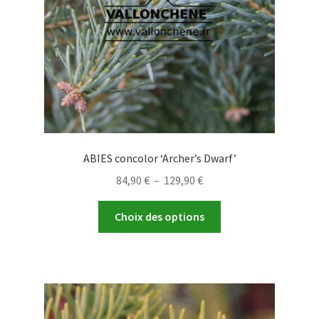
sur
la
page
du
produit
ABIES concolor ‘Archer’s Dwarf’
Plage
84,90
€
–
129,90
€
de
Ce
prix :
Choix des options
produit
84,90 €
a
à
plusieurs
129,90 €
variations.
Les
options