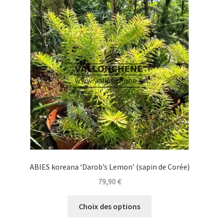
Les
options
peuvent
être
choisies
sur
la
page
du
produit
ABIES koreana ‘Darob’s Lemon’ (sapin de Corée)
79,90
€
Ce
Choix des options
produit