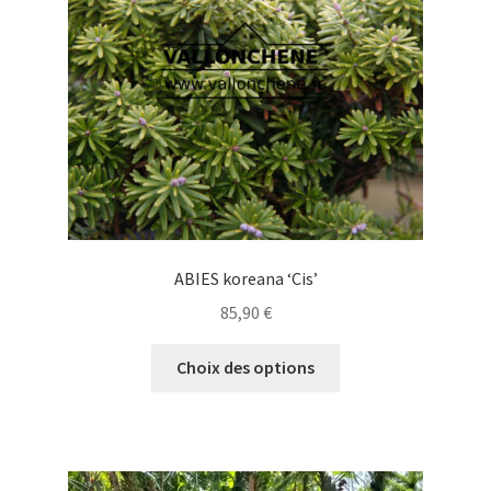
choisies
sur
la
page
du
produit
ABIES koreana ‘Cis’
85,90
€
Ce
Choix des options
produit
a
plusieurs
variations.