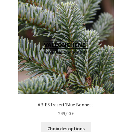
ABIES fraseri ‘Blue Bonnett’
249,00
€
Ce
Choix des options