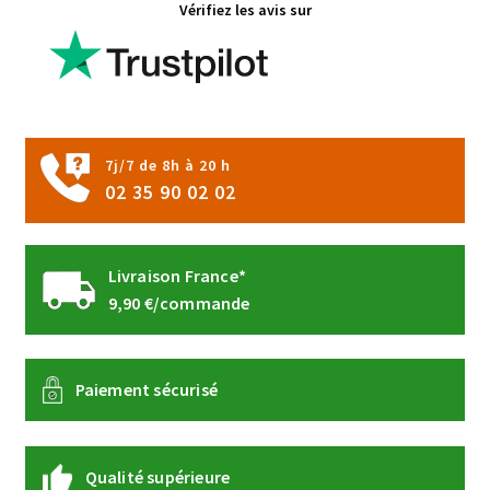
Vérifiez les avis sur
du
produit
7j/7 de 8h à 20 h
02 35 90 02 02
Livraison France*
9,90 €/commande
Paiement sécurisé
Qualité supérieure