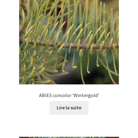
peuvent
être
choisies
sur
la
page
du
produit
ABIES concolor ‘Wintergold’
Lire la suite