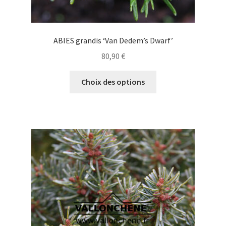
ABIES grandis ‘Van Dedem’s Dwarf’
80,90
€
Ce
Choix des options
produit
a
plusieurs
variations.
Les
options
peuvent
être
choisies
sur
la