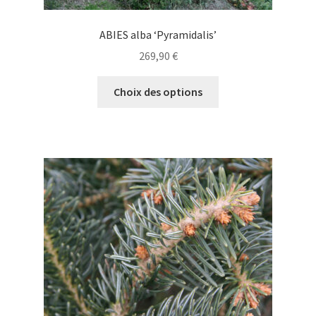
ABIES alba ‘Pyramidalis’
269,90
€
Ce
Choix des options
produit
a
plusieurs
variations.
Les
options
peuvent
être
choisies
sur
la
page
du