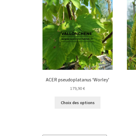
Les
options
peuvent
être
choisies
sur
la
page
du
produit
ACER pseudoplatanus ‘Worley’
179,90
€
Ce
Choix des options
produit
a
plusieurs
variations.
Les