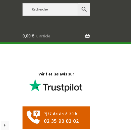
0,00
€
0 article
Vérifiez les avis sur
7j/7 de 8h à 20 h
02 35 90 02 02