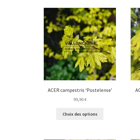
ACER campestris ‘Postelense’
A
99,90
€
Ce
Choix des options
produit
a
plusieurs
variations.