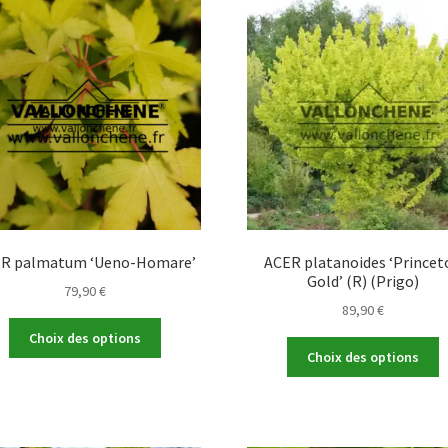
Les
L
options
o
peuvent
p
être
ê
choisies
c
sur
s
la
la
page
p
du
d
produit
p
R palmatum ‘Ueno-Homare’
ACER platanoides ‘Princet
Gold’ (R) (Prigo)
79,90
€
89,90
€
Ce
Choix des options
C
produit
Choix des options
p
a
a
plusieurs
p
variations.
v
Les