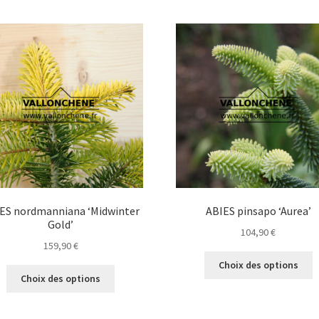
ES nordmanniana ‘Midwinter
ABIES pinsapo ‘Aurea’
Gold’
104,90
€
159,90
€
C
Choix des options
Ce
p
Choix des options
produit
a
a
p
plusieurs