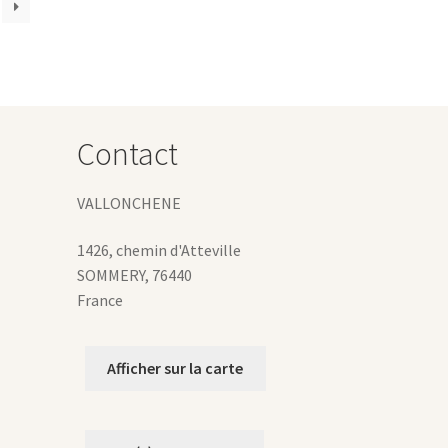
ptions
euvent
tre
hoisies
ur
Contact
age
u
roduit
VALLONCHENE
1426, chemin d'Atteville
SOMMERY
,
76440
France
Afficher sur la carte