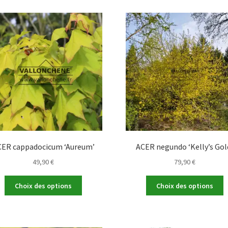
v
variations.
L
Les
o
options
p
peuvent
ê
être
c
choisies
s
sur
la
la
p
page
d
du
p
produit
CER cappadocicum ‘Aureum’
ACER negundo ‘Kelly’s Gol
49,90
€
79,90
€
Ce
C
Choix des options
Choix des options
produit
p
a
a
plusieurs
p
variations.
v