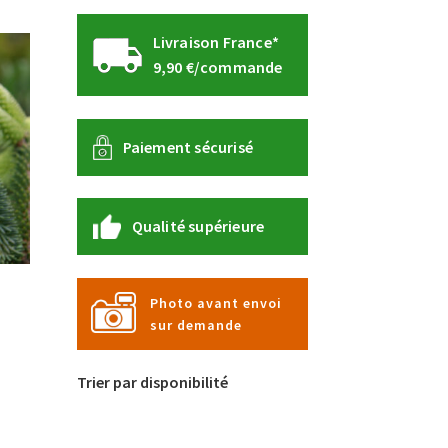
Livraison France*
9,90 €/commande
Paiement sécurisé
Qualité supérieure
Photo avant envoi
sur demande
e
Trier par disponibilité
roduit
lusieurs