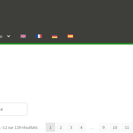
in
le
1–12 sur 129 résultats
1
2
3
4
…
9
10
11