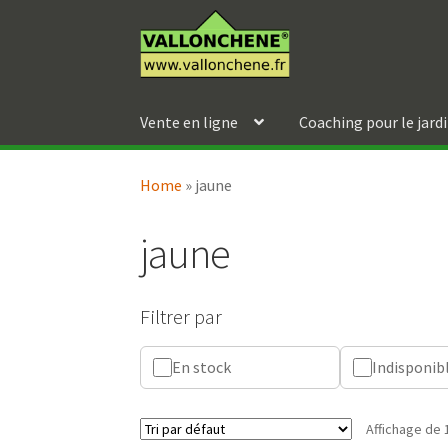
Aller
Aller
à
au
la
contenu
navigation
Vente en ligne
Coaching pour le jard
Home
»
jaune
jaune
Filtrer par
En stock
Indisponib
Affichage de 