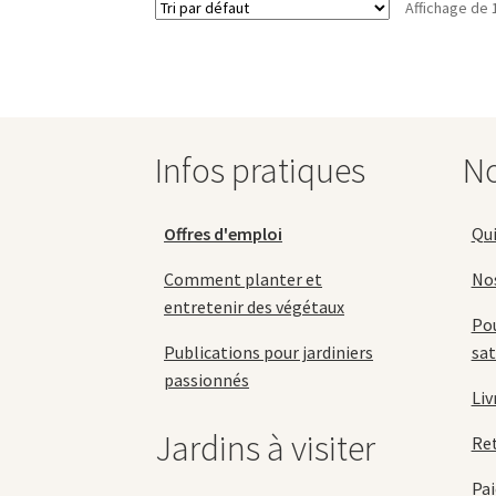
Affichage de 
options
peuvent
être
choisies
sur
la
Infos pratiques
No
page
du
produit
Offres d'emploi
Qu
Comment planter et
No
entretenir des végétaux
Pou
Publications pour jardiniers
sat
passionnés
Liv
Jardins à visiter
Re
Pai