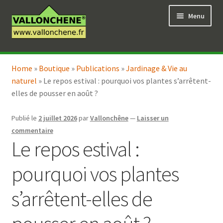
Aller
Aller
Menu
à
au
la
contenu
navigation
Ouvrir
Vente en ligne
le
Home
»
Boutique
»
Publications
»
Jardinage & Vie au
Ouvrir
Coaching pour le jardin
menu
naturel
»
Le repos estival : pourquoi vos plantes s’arrêtent-
le
enfant
elles de pousser en août ?
menu
enfant
Publié le
2 juillet 2026
par
Vallonchêne
—
Laisser un
commentaire
Le repos estival :
pourquoi vos plantes
s’arrêtent-elles de