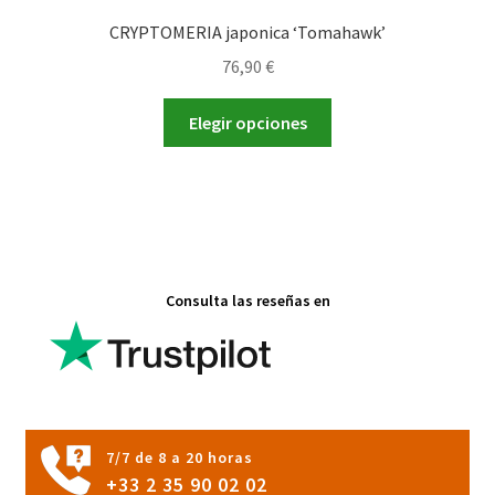
CRYPTOMERIA japonica ‘Tomahawk’
76,90
€
Este
Elegir opciones
producto
tiene
múltiples
variantes.
Las
opciones
Consulta las reseñas en
se
pueden
elegir
en
la
página
7/7 de 8 a 20 horas
de
+33 2 35 90 02 02