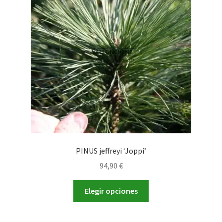
PINUS jeffreyi ‘Joppi’
94,90
€
Este
Elegir opciones
producto
tiene