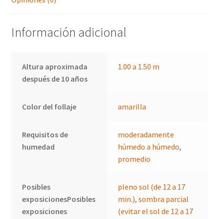
Información adicional
Altura aproximada
1.00 a 1.50 m
después de 10 años
Color del follaje
amarilla
Requisitos de
moderadamente
humedad
húmedo a húmedo
,
promedio
Posibles
pleno sol (de 12 a 17
exposicionesPosibles
min.)
,
sombra parcial
exposiciones
(evitar el sol de 12 a 17