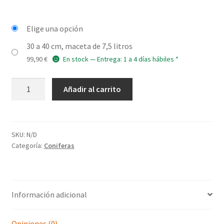
Elige una opción
30 a 40 cm, maceta de 7,5 litros
99,90
€
En stock — Entrega: 1 a 4 días hábiles *
TSUGA
Añadir al carrito
canadensis
'Everitt
Golden'
cantidad
SKU:
N/D
Categoría:
Coniferas
Información adicional
Opiniones (0)