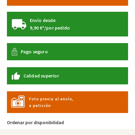
producto
Envío desde
9,90 €*/por pedido
Pago seguro
Calidad superior
Foto previa al envío,
a petición
Ordenar por disponibilidad