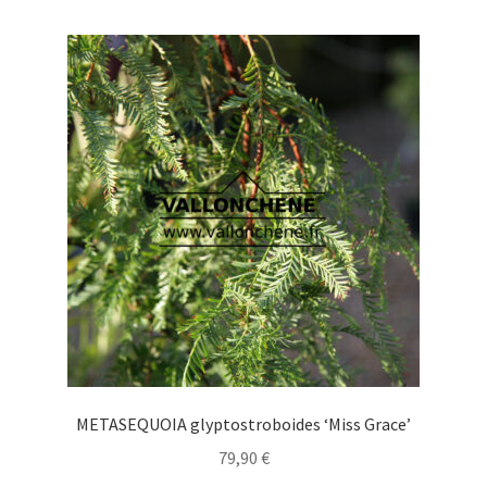
múltiples
variantes.
Las
opciones
se
pueden
elegir
en
la
página
de
producto
METASEQUOIA glyptostroboides ‘Miss Grace’
79,90
€