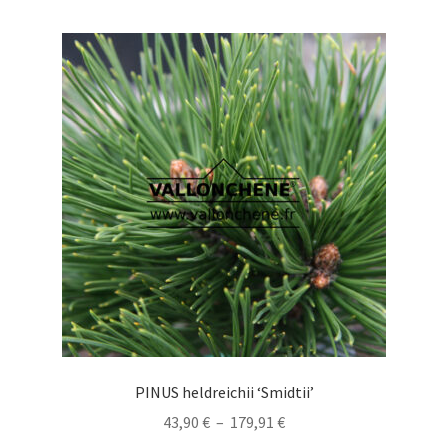
PINUS heldreichii ‘Smidtii’
Plage
43,90
€
–
179,91
€
de