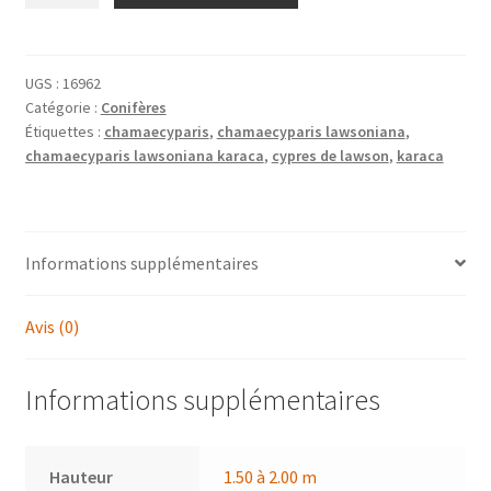
CHAMAECYPARIS
lawsoniana
'Karaca'
UGS :
16962
Catégorie :
Conifères
Étiquettes :
chamaecyparis
,
chamaecyparis lawsoniana
,
chamaecyparis lawsoniana karaca
,
cypres de lawson
,
karaca
Informations supplémentaires
Avis (0)
Informations supplémentaires
Hauteur
1.50 à 2.00 m