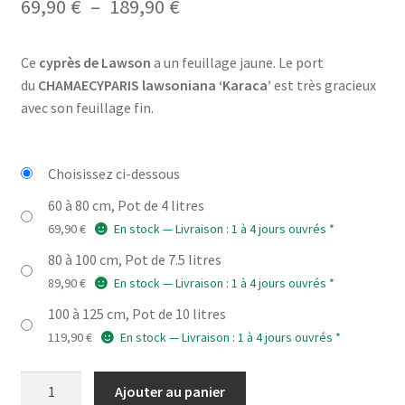
Plage
69,90
€
–
189,90
€
de
Ce
cyprès de Lawson
a un feuillage jaune. Le port
prix :
du
CHAMAECYPARIS lawsoniana ‘Karaca’
est très gracieux
69,90 €
avec son feuillage fin.
à
189,90 €
Choisissez ci-dessous
60 à 80 cm, Pot de 4 litres
69,90
€
En stock — Livraison : 1 à 4 jours ouvrés *
80 à 100 cm, Pot de 7.5 litres
89,90
€
En stock — Livraison : 1 à 4 jours ouvrés *
100 à 125 cm, Pot de 10 litres
119,90
€
En stock — Livraison : 1 à 4 jours ouvrés *
quantité
Ajouter au panier
de