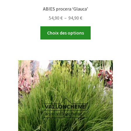
ABIES procera ‘Glauca’
Plage
54,90
€
–
94,90
€
de
Ce
prix :
Choix des options
produit
54,90 €
a
à
plusieurs
94,90 €
variations.
Les
options
peuvent
être
choisies
sur
la
page
du