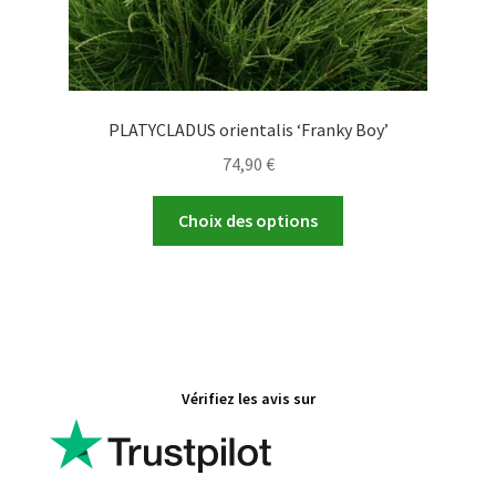
produit
PLATYCLADUS orientalis ‘Franky Boy’
74,90
€
Ce
Choix des options
produit
a
plusieurs
variations.
Les
options
Vérifiez les avis sur
peuvent
être
choisies
sur