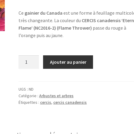
Ce
gainier du Canada
est une forme à feuillage multicol
très changeante. La couleur du
CERCIS canadensis ‘Etern
Flame’ (NC2016-2) (Flame Thrower)
passe du rouge à
l’orange puis au jaune.
quantité
Ajouter au panier
de
CERCIS
canadensis
'Eternal
UGS :
ND
Catégorie :
Arbustes et arbres
Flame'
Étiquettes :
cercis
,
cercis canadensis
(NC2016-
2)
(Flame
Thrower)