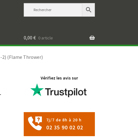
0,00
€
0 article
6-2) (Flame Thrower)
Vérifiez les avis sur
-
7j/7 de 8h à 20 h
02 35 90 02 02