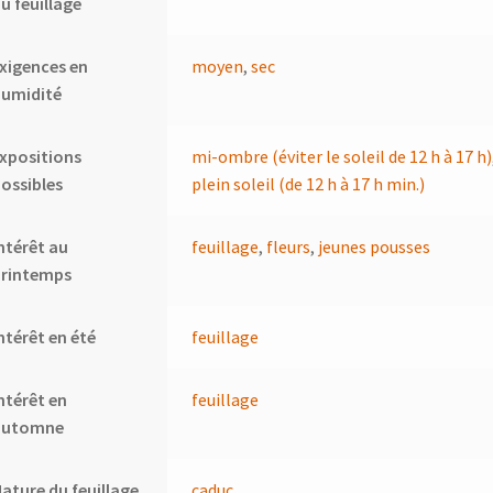
u feuillage
xigences en
moyen
,
sec
humidité
xpositions
mi-ombre (éviter le soleil de 12 h à 17 h)
ossibles
plein soleil (de 12 h à 17 h min.)
ntérêt au
feuillage
,
fleurs
,
jeunes pousses
printemps
ntérêt en été
feuillage
ntérêt en
feuillage
automne
ature du feuillage
caduc