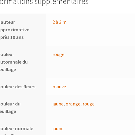
formations supplémentaires
Hauteur
2 à 3 m
approximative
près 10 ans
Couleur
rouge
automnale du
euillage
ouleur des fleurs
mauve
ouleur du
jaune
,
orange
,
rouge
euillage
Couleur normale
jaune