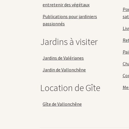
entretenir des végétaux
Pou
Publications pour jardiniers
sat
passionnés
Liv
Jardins à visiter
Re
Pai
Jardins de Valérianes
Cha
Jardin de Vallonchêne
Con
Location de Gîte
Men
Gîte de Vallonchêne