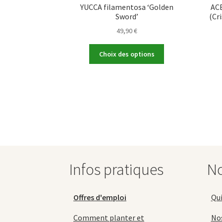
YUCCA filamentosa ‘Golden
ACE
Sword’
(Cri
49,90
€
Ce
Choix des options
produit
a
plusieurs
variations.
Les
options
peuvent
être
choisies
sur
Infos pratiques
No
la
page
du
Offres d'emploi
Qu
produit
Comment planter et
No