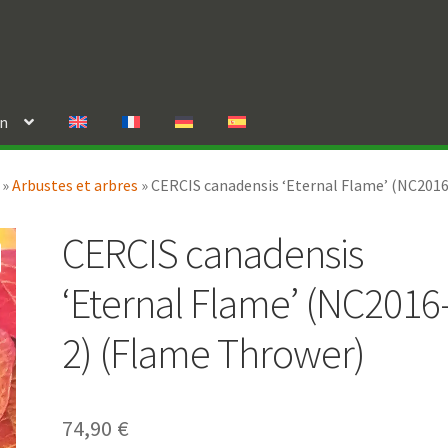
in
»
Arbustes et arbres
»
CERCIS canadensis ‘Eternal Flame’ (NC201
CERCIS canadensis
‘Eternal Flame’ (NC2016
2) (Flame Thrower)
74,90
€