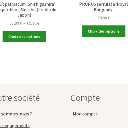
R palmatum ‘Shishigashira’
PRUNUS serrulata ‘Roya
spifolium, Mejishi) (érable du
Burgundy’
Japon)
79,90
€
Plage
55,90
€
–
69,90
€
C
de
Choix des options
Ce
p
prix :
Choix des options
produit
a
55,90 €
a
p
à
plusieurs
v
69,90 €
variations.
L
Les
o
options
p
peuvent
ê
être
c
choisies
s
tre société
Compte
sur
la
la
p
page
d
i sommes-nous ?
Mon compte
du
p
produit
s engagements