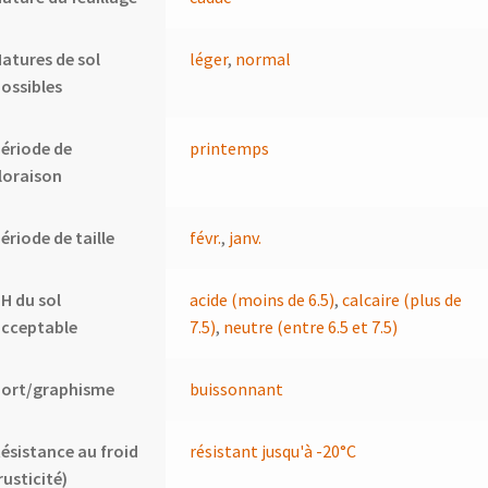
atures de sol
léger
,
normal
ossibles
ériode de
printemps
loraison
ériode de taille
févr.
,
janv.
H du sol
acide (moins de 6.5)
,
calcaire (plus de
acceptable
7.5)
,
neutre (entre 6.5 et 7.5)
Port/graphisme
buissonnant
ésistance au froid
résistant jusqu'à -20°C
rusticité)