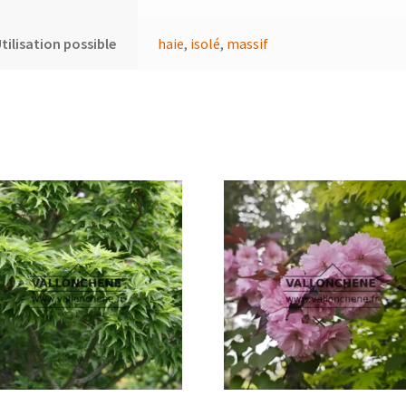
tilisation possible
haie
,
isolé
,
massif