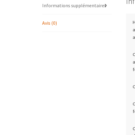
In
Informations supplémentaires
Avis (0)
a
f
C
C
f