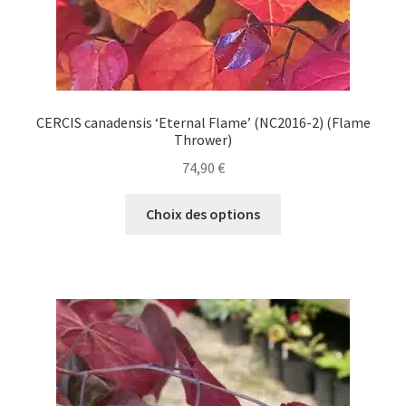
produit
CERCIS canadensis ‘Eternal Flame’ (NC2016-2) (Flame
Thrower)
74,90
€
Ce
Choix des options
produit
a
plusieurs
variations.
Les
options
peuvent
être