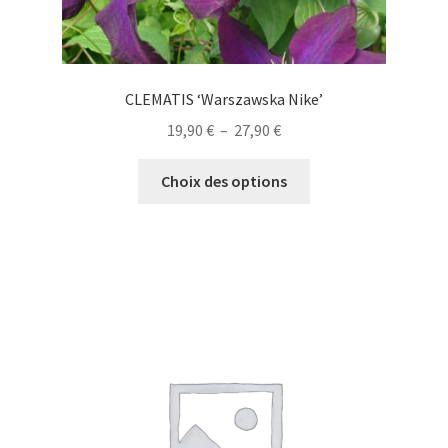
CLEMATIS ‘Warszawska Nike’
Plage
19,90
€
–
27,90
€
de
Ce
prix :
Choix des options
produit
19,90 €
a
à
plusieurs
27,90 €
variations.
Les
options
peuvent
être
choisies
sur
la