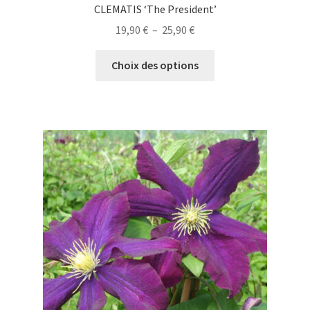
CLEMATIS ‘The President’
Plage
19,90
€
–
25,90
€
de
Ce
prix :
Choix des options
produit
19,90 €
a
à
plusieurs
25,90 €
variations.
Les
options
peuvent
être
choisies
sur
la
page
du
produit