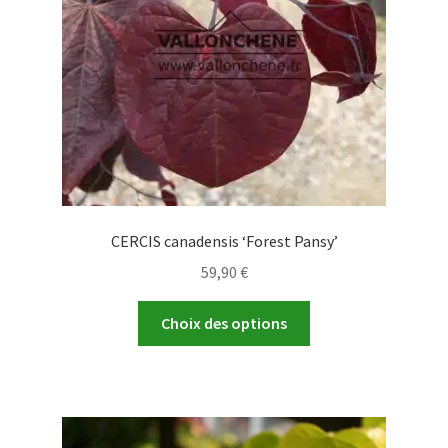
choisies
sur
la
page
du
produit
CERCIS canadensis ‘Forest Pansy’
59,90
€
Ce
Choix des options
produit
a
plusieurs
variations.
Les