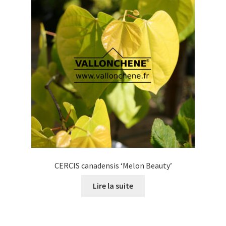
options
peuvent
être
choisies
sur
la
page
du
produit
CERCIS canadensis ‘Melon Beauty’
Lire la suite