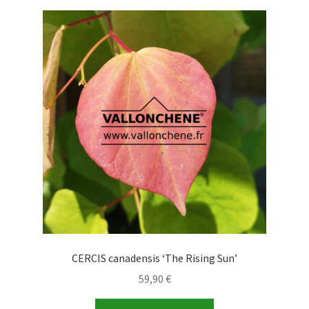
CERCIS canadensis ‘The Rising Sun’
59,90
€
Ce