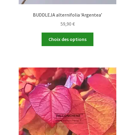
BUDDLEJA alternifolia ‘Argentea’
59,90
€
Ce
Choix des options
produit
a
plusieurs
variations.
Les
options
peuvent
être
choisies
sur
la
page
du