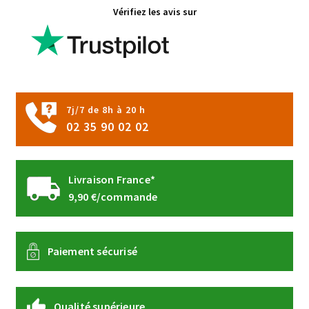
Vérifiez les avis sur
du
produit
7j/7 de 8h à 20 h
02 35 90 02 02
Livraison France*
9,90 €/commande
Paiement sécurisé
Qualité supérieure