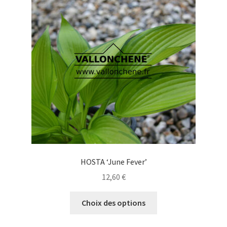
HOSTA ‘June Fever’
12,60
€
Ce
Choix des options
produit
a