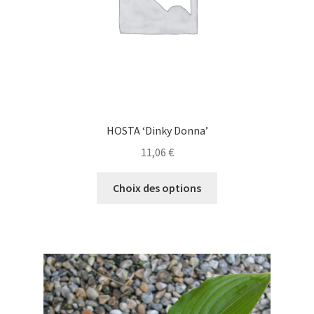
page
du
produit
HOSTA ‘Dinky Donna’
11,06
€
Ce
Choix des options
produit
a
plusieurs
variations.
Les
options
peuvent