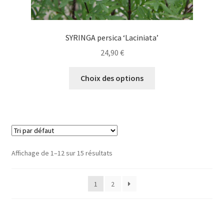
SYRINGA persica ‘Laciniata’
24,90
€
Ce
Choix des options
produit
a
plusieurs
variations.
Les
options
Affichage de 1–12 sur 15 résultats
peuvent
être
1
2
choisies
sur
la
page