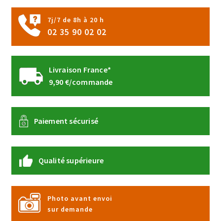
la
page
7j/7 de 8h à 20 h
du
02 35 90 02 02
produit
Livraison France*
9,90 €/commande
Paiement sécurisé
Qualité supérieure
Photo avant envoi
sur demande