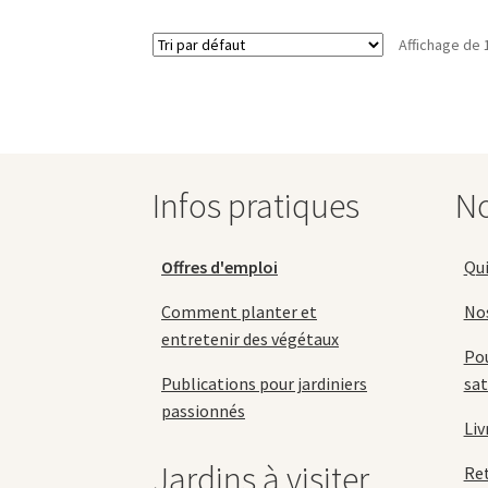
69,90 €
variations.
Affichage de 
Les
options
peuvent
être
choisies
sur
la
Infos pratiques
No
page
du
produit
Offres d'emploi
Qu
Comment planter et
No
entretenir des végétaux
Pou
Publications pour jardiniers
sat
passionnés
Liv
Jardins à visiter
Re