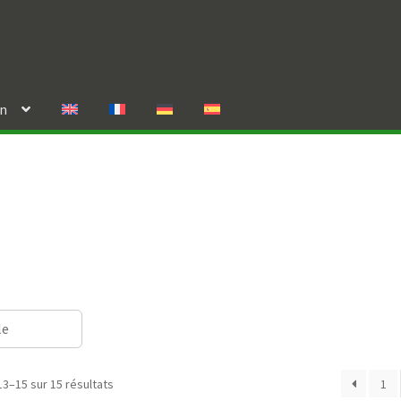
in
le
13–15 sur 15 résultats
1