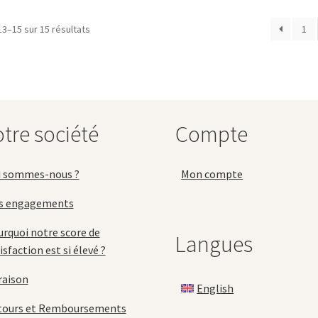
119,
variations.
v
13–15 sur 15 résultats
1
Les
L
options
o
peuvent
p
être
ê
choisies
c
sur
s
la
la
tre société
Compte
page
p
du
d
produit
p
i sommes-nous ?
Mon compte
s engagements
rquoi notre score de
Langues
isfaction est si élevé ?
raison
English
tours et Remboursements