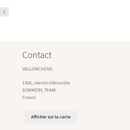
90 €
ariations.
2
es
ptions
euvent
tre
hoisies
ur
Contact
age
u
VALLONCHENE
roduit
1426, chemin d'Atteville
SOMMERY
,
76440
France
Afficher sur la carte