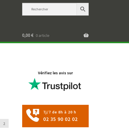
0,00
€
0 article
Vérifiez les avis sur
7j/7 de 8h à 20 h
02 35 90 02 02
2