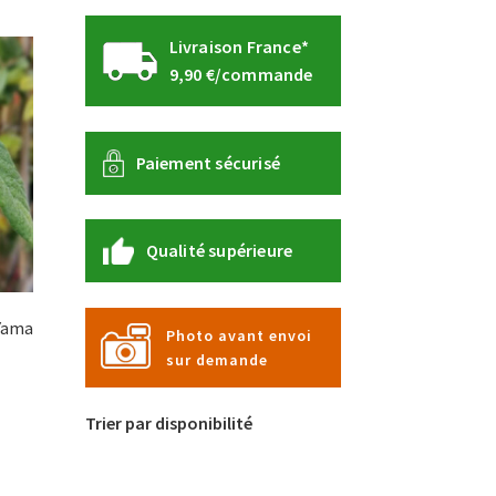
Livraison France*
9,90 €/commande
Paiement sécurisé
Qualité supérieure
 Yama
Photo avant envoi
sur demande
e
Trier par disponibilité
e
:
roduit
90 €
lusieurs