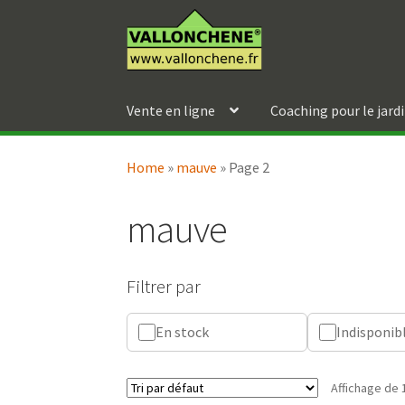
Aller
Aller
à
au
la
contenu
navigation
Vente en ligne
Coaching pour le jard
Home
»
mauve
»
Page 2
mauve
Filtrer par
En stock
Indisponib
Affichage de 