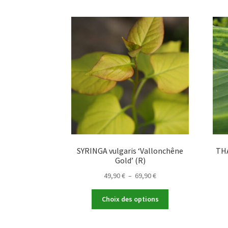
SYRINGA vulgaris ‘Vallonchêne
THA
Gold’ (R)
Plage
49,90
€
–
69,90
€
de
Ce
prix :
Choix des options
produit
49,90 €
a
à
plusieurs