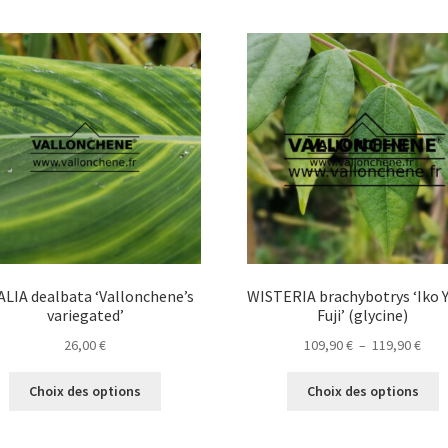
LIA dealbata ‘Vallonchene’s
WISTERIA brachybotrys ‘Iko
variegated’
Fuji’ (glycine)
Plag
26,00
€
109,90
€
–
119,90
€
de
Ce
C
prix 
Choix des options
Choix des options
produit
p
109,
a
a
à
plusieurs
p