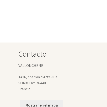
te
os:
oducto
e
ne
 €
tiples
iantes.
0 €
s
ciones
eden
gir
Contacto
gina
VALLONCHENE
oducto
1426, chemin d'Atteville
SOMMERY
,
76440
Francia
Mostrar en el mapa