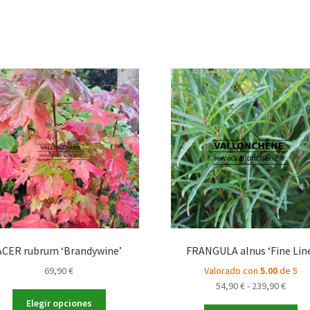
ACER rubrum ‘Brandywine’
FRANGULA alnus ‘Fine Lin
69,90
€
Valorado con
5.00
de 5
Rang
54,90
€
-
239,90
€
Este
de
Elegir opciones