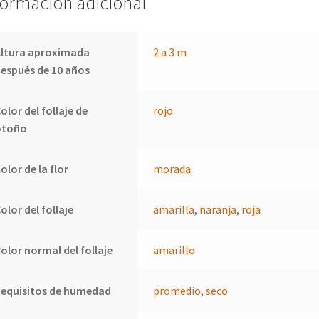
formación adicional
Altura aproximada
2 a 3 m
espués de 10 años
olor del follaje de
rojo
otoño
olor de la flor
morada
olor del follaje
amarilla
,
naranja
,
roja
olor normal del follaje
amarillo
Requisitos de humedad
promedio
,
seco