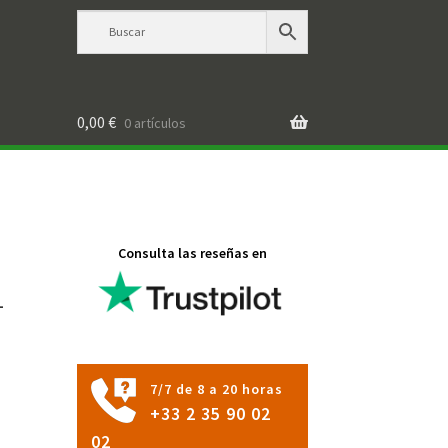
0,00
€
0 artículos
Consulta las reseñas en
-
7/7 de 8 a 20 horas
+33 2 35 90 02
02