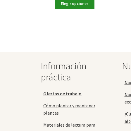
Este
precios:
Elegir opciones
producto
desde
tiene
79,90 €
múltiples
hasta
variantes.
119,90 €
Las
opciones
se
pueden
elegir
Información
Nu
en
la
práctica
página
Nu
de
producto
Ofertas de trabajo
Nu
exc
Cómo plantar y mantener
plantas
¿Cu
alt
Materiales de lectura para