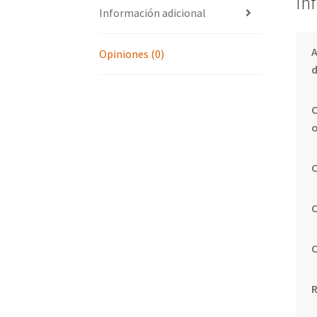
In
Información adicional
Opiniones (0)
d
C
C
C
C