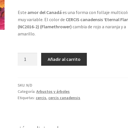
Este
amor del Canadá
es una forma con follaje multicol
muy variable. El color de
CERCIS canadensis ‘Eternal Fla
(NC2016-2) (Flamethrower)
cambia de rojo a naranja y a
amarillo.
CERCIS
Añadir al carrito
canadensis
'Eternal
Flame'
(NC2016-
SKU:
N/D
Categoría:
Arbustos y árboles
2)
Etiquetas:
cercis
,
cercis canadensis
(Flame
Thrower)
cantidad