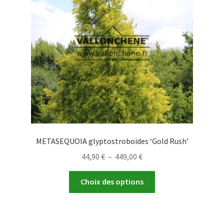
être
choisies
sur
la
page
du
produit
METASEQUOIA glyptostroboides ‘Gold Rush’
Plage
44,90
€
–
449,00
€
de
Ce
prix :
Choix des options
produit
44,90 €
a
à
plusieurs
449,00 €