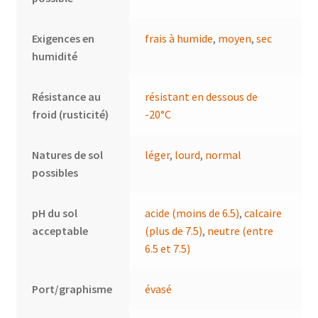
Exigences en
frais à humide
,
moyen
,
sec
humidité
Résistance au
résistant en dessous de
froid (rusticité)
-20°C
Natures de sol
léger
,
lourd
,
normal
possibles
pH du sol
acide (moins de 6.5)
,
calcaire
acceptable
(plus de 7.5)
,
neutre (entre
6.5 et 7.5)
Port/graphisme
évasé