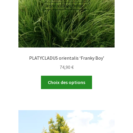
la
page
du
produit
PLATYCLADUS orientalis ‘Franky Boy’
74,90
€
Ce
Choix des options
produit
a
plusieurs
variations.
Les
options
peuvent