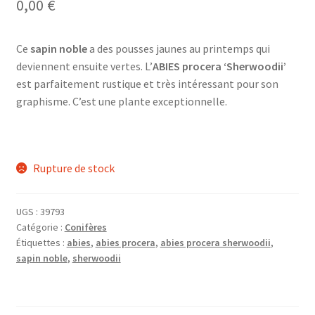
0,00
€
Ce
sapin noble
a des pousses jaunes au printemps qui
deviennent ensuite vertes. L’
ABIES procera ‘Sherwoodii’
est parfaitement rustique et très intéressant pour son
graphisme. C’est une plante exceptionnelle.
Rupture de stock
UGS :
39793
Catégorie :
Conifères
Étiquettes :
abies
,
abies procera
,
abies procera sherwoodii
,
sapin noble
,
sherwoodii