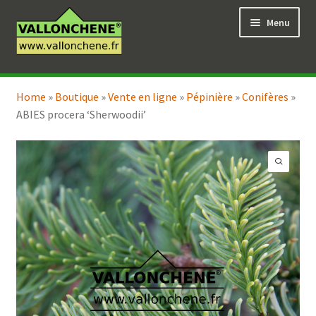
Aller
Aller
Menu
à
au
la
contenu
navigation
Ouvrir
Vente en ligne
le
Home
»
Boutique
»
Vente en ligne
»
Pépinière
»
Conifères
»
Ouvrir
Coaching pour le jardin
menu
ABIES procera ‘Sherwoodii’
le
enfant
menu
enfant