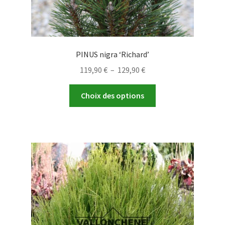
PINUS nigra ‘Richard’
Plage
119,90
€
–
129,90
€
de
Ce
prix :
Choix des options
produit
119,90 €
a
à
plusieurs
129,90 €
variations.
Les
options
peuvent
être
choisies
sur