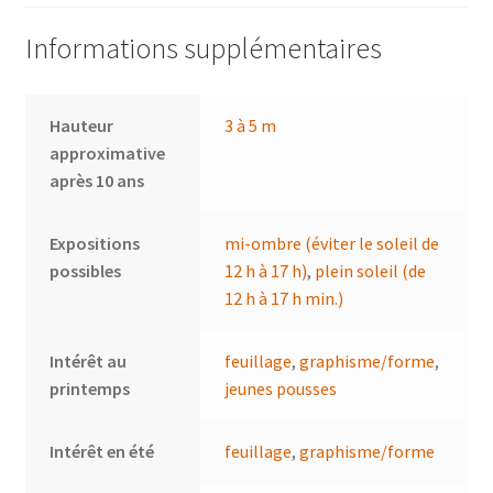
Informations supplémentaires
Hauteur
3 à 5 m
approximative
après 10 ans
Expositions
mi-ombre (éviter le soleil de
possibles
12 h à 17 h)
,
plein soleil (de
12 h à 17 h min.)
Intérêt au
feuillage
,
graphisme/forme
,
printemps
jeunes pousses
Intérêt en été
feuillage
,
graphisme/forme