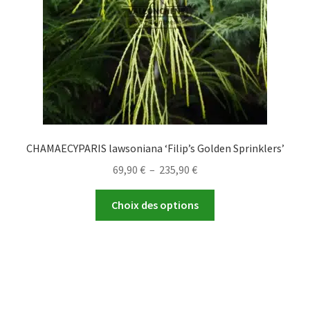
sur
la
page
du
produit
CHAMAECYPARIS lawsoniana ‘Filip’s Golden Sprinklers’
Plage
69,90
€
–
235,90
€
de
Ce
prix :
Choix des options
produit
69,90 €
a
à
plusieurs
235,90 €
variations.
Les
options