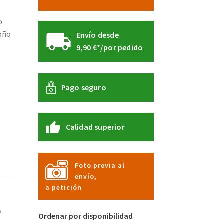
o
toño
Envío desde
9,90 €*/por pedido
Pago seguro
Calidad superior
Foto previa al
envío,
a petición
a
Ordenar por disponibilidad