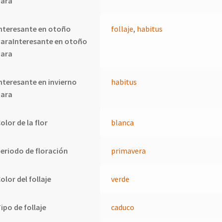
para
nteresante en otoño
follaje
,
habitus
araInteresante en otoño
para
nteresante en invierno
habitus
para
olor de la flor
blanca
eriodo de floración
primavera
olor del follaje
verde
ipo de follaje
caduco