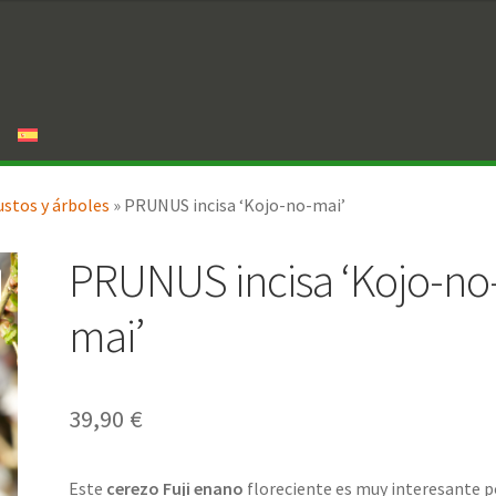
ustos y árboles
»
PRUNUS incisa ‘Kojo-no-mai’
PRUNUS incisa ‘Kojo-no
mai’
39,90
€
Este
cerezo Fuji enano
floreciente es muy interesante p