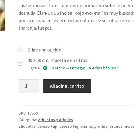
sus hermosas flores blancas en primavera sobre madera
desnuda. El
PRUNUS incisa ‘Kojo-no-mai’
es muy buscad
por su diseño en invierno y los colores de su follaje en o
(naranja/fuego).
Elige una opción
40 a 50 cm, maceta de 5 litros
39,90
€
En stock — Entrega: 1 a 4 días hábiles *
PRUNUS
Añadir al carrito
incisa
'Kojo-
no-
mai'
SKU:
13559
Categoría:
Arbustos y árboles
cantidad
Etiquetas:
cerezo Fuji
,
cerezo Fuji enano
,
prunus
,
prunus incis