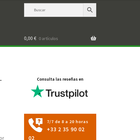
0,00
€
0 artículos
-
Consulta las reseñas en
7/7 de 8 a 20 horas
+33 2 35 90 02
or
02