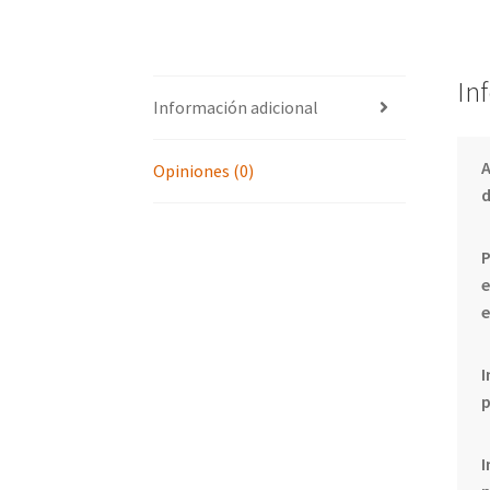
In
Información adicional
Opiniones (0)
d
P
e
e
I
I