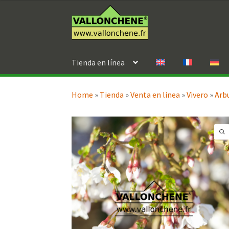
Ir
Ir
a
al
la
contenido
navegación
Tienda en línea
Home
»
Tienda
»
Venta en linea
»
Vivero
»
Arb