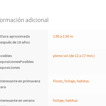
formación adicional
Altura aproximada
1.00 a 1.50 m
espués de 10 años
osibles
pleno sol (de 12 a 17 min.)
xposicionesPosibles
xposiciones
nteresante en primavera
flores
,
follaje
,
habitus
para
nteresante en verano
follaje
,
habitus