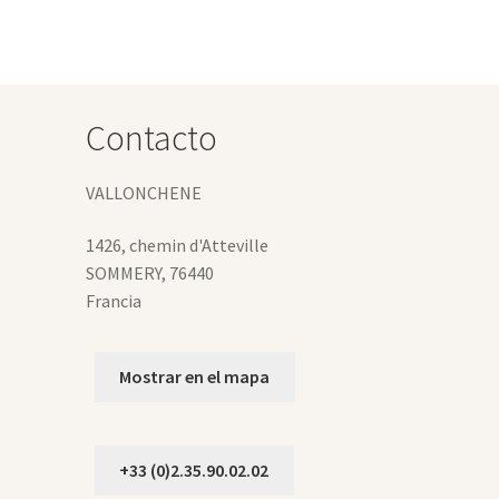
s
ciones
eden
gir
Contacto
gina
VALLONCHENE
oducto
1426, chemin d'Atteville
SOMMERY
,
76440
Francia
Mostrar en el mapa
+33 (0)2.35.90.02.02