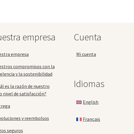
Las
La
opciones
op
se
se
pueden
pu
elegir
ele
en
en
estra empresa
Cuenta
la
la
página
pá
de
de
estra empresa
Mi cuenta
producto
pr
estros compromisos con la
elencia y la sostenibilidad
Idiomas
ál es la razón de nuestro
o nivel de satisfacción?
English
trega
oluciones y reembolsos
Français
gos seguros