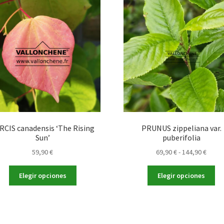
RCIS canadensis ‘The Rising
PRUNUS zippeliana var.
Sun’
puberifolia
Rang
59,90
€
69,90
€
-
144,90
€
de
Este
Es
preci
Elegir opciones
Elegir opciones
producto
pr
desd
tiene
tie
69,90
múltiples
múl
hasta
variantes.
var
144,9