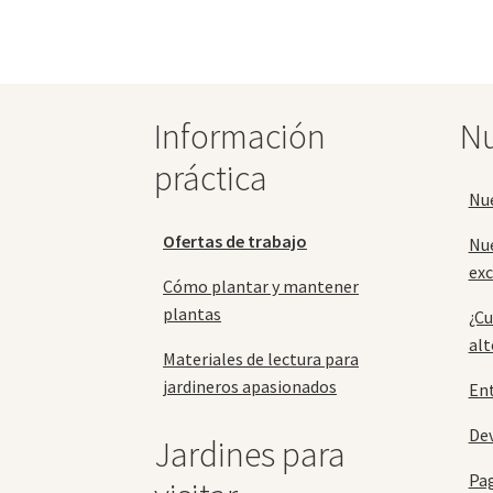
Las
opciones
se
pueden
elegir
Información
Nu
en
la
práctica
página
Nu
de
producto
Ofertas de trabajo
Nu
exc
Cómo plantar y mantener
plantas
¿Cu
alt
Materiales de lectura para
jardineros apasionados
En
Dev
Jardines para
Pa