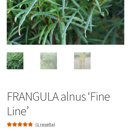
FRANGULA alnus ‘Fine
Line’
(
1
reseña)