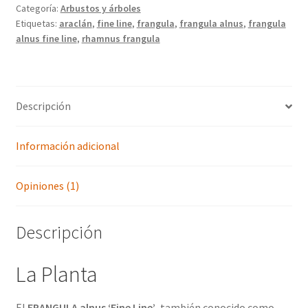
Categoría:
Arbustos y árboles
Etiquetas:
araclán
,
fine line
,
frangula
,
frangula alnus
,
frangula
alnus fine line
,
rhamnus frangula
Descripción
Información adicional
Opiniones (1)
Descripción
La Planta
El
FRANGULA alnus ‘Fine Line’
, también conocido como