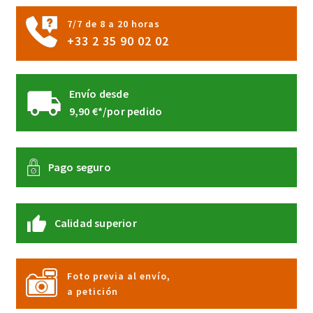
página
7/7 de 8 a 20 horas
de
+33 2 35 90 02 02
producto
Envío desde
9,90 €*/por pedido
Pago seguro
Calidad superior
Foto previa al envío,
a petición