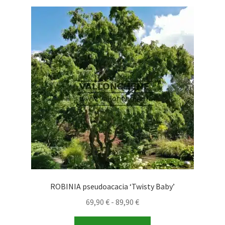
ROBINIA pseudoacacia ‘Twisty Baby’
Rango
69,90
€
-
89,90
€
de
Este