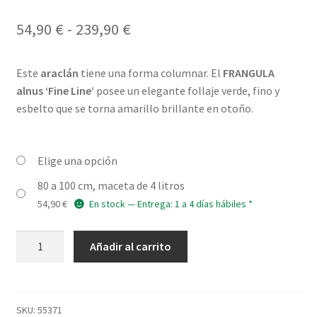
Valorado con
1
5.00
de 5 en
Rango
54,90
€
-
239,90
€
base a
de
valoración de
un cliente
Este
araclán
tiene una forma columnar. El
FRANGULA
precios:
alnus ‘Fine Line’
posee un elegante follaje verde, fino y
desde
esbelto que se torna amarillo brillante en otoño.
54,90 €
hasta
Elige una opción
239,90 €
80 a 100 cm, maceta de 4 litros
54,90
€
En stock — Entrega: 1 a 4 días hábiles *
FRANGULA
Añadir al carrito
alnus
'Fine
Line'
cantidad
SKU:
55371