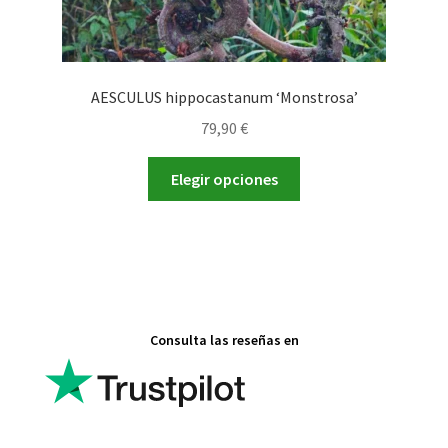
AESCULUS hippocastanum ‘Monstrosa’
79,90
€
Este
Elegir opciones
producto
tiene
múltiples
variantes.
Las
opciones
Consulta las reseñas en
se
pueden
elegir
en
la