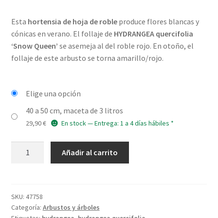
Esta
hortensia de hoja de roble
produce flores blancas y
cónicas en verano. El follaje de
HYDRANGEA quercifolia
‘Snow Queen’
se asemeja al del roble rojo. En otoño, el
follaje de este arbusto se torna amarillo/rojo.
Elige una opción
40 a 50 cm, maceta de 3 litros
29,90
€
En stock — Entrega: 1 a 4 días hábiles *
HYDRANGEA
Añadir al carrito
quercifolia
'Snow
Queen'
cantidad
SKU:
47758
Categoría:
Arbustos y árboles
Etiquetas:
hydrangea
,
hydrangea quercifolia