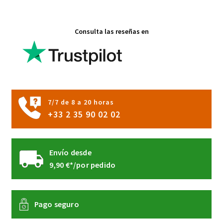
Las
opciones
Consulta las reseñas en
se
pueden
elegir
en
la
página
7/7 de 8 a 20 horas
de
+33 2 35 90 02 02
producto
Envío desde
9,90 €*/por pedido
Pago seguro