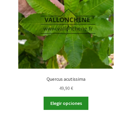
pueden
elegir
en
la
página
de
producto
Quercus acutissima
49,90
€
Este
Elegir opciones
producto
tiene
múltiples
variantes.