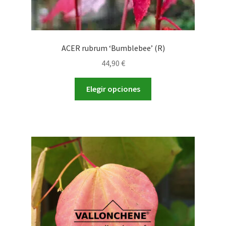
ACER rubrum ‘Bumblebee’ (R)
44,90
€
Este
Elegir opciones
producto
tiene
múltiples
variantes.
Las
opciones
se
pueden
elegir
en
la