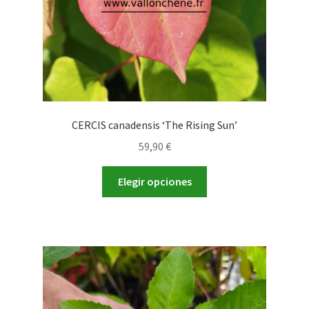
página
de
producto
CERCIS canadensis ‘The Rising Sun’
59,90
€
Este
Elegir opciones
producto
tiene
múltiples
variantes.
Las
opciones
se