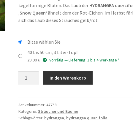
kegelförmige Blüten. Das Laub der
HYDRANGEA quercifo
‚Snow Queen‘
ähnelt dem der Rot-Eichen. Im Herbst fär
sich das Laub dieses Strauches gelb/rot.
Bitte wählen Sie
40 bis 50 cm, 3 Liter-Topf
29,90
€
Vorrätig — Lieferung: 1 bis 4 Werktage *
HYDRANGEA
In den Warenkorb
quercifolia
'Snow
Queen'
Menge
Artikelnummer:
47758
Kategorie:
Sträucher und Bäume
Schlagwörter:
hydrangea
,
hydrangea quercifolia