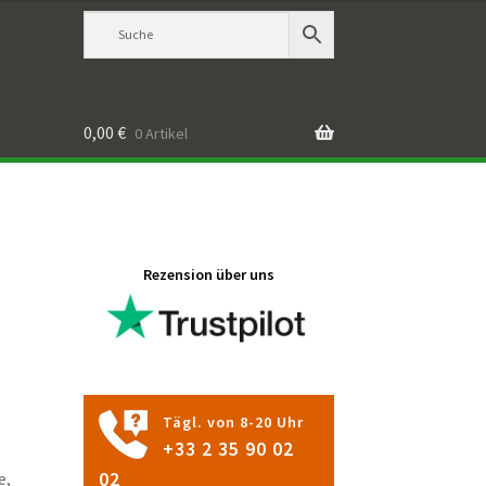
0,00
€
0 Artikel
Rezension über uns
Tägl. von 8-20 Uhr
+33 2 35 90 02
e,
02