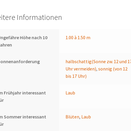
itere Informationen
ngefähre Höhe nach 10
1.00 à 1.50 m
Jahren
Sonnenanforderung
halbschattig(Sonne zw. 12 und 1
Uhr vermeiden)
,
sonnig (von 12
bis 17 Uhr)
m Frühjahr interessant
Laub
ür
Im Sommer interessant
Blüten
,
Laub
ür