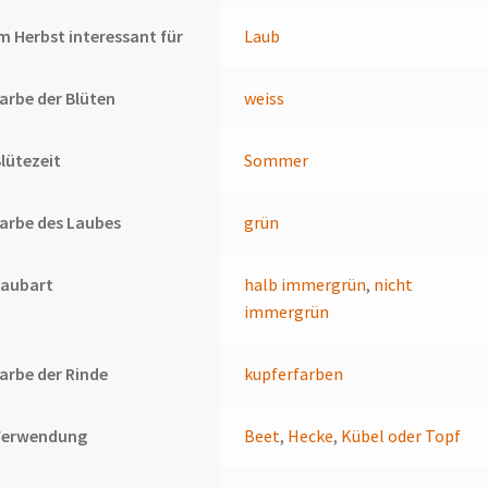
m Herbst interessant für
Laub
arbe der Blüten
weiss
lütezeit
Sommer
arbe des Laubes
grün
Laubart
halb immergrün
,
nicht
immergrün
arbe der Rinde
kupferfarben
Verwendung
Beet
,
Hecke
,
Kübel oder Topf