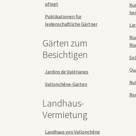
pflegt
Ku
her
Publikationen für
leidenschaftliche Gärtner
Lie
Rü
Gärten zum
Rü
Besichtigen
Sic
Qua
Jardins de Valérianes
Nu
Vallonchêne-Garten
Rec
Landhaus-
Vermietung
Landhaus von Vallonchêne