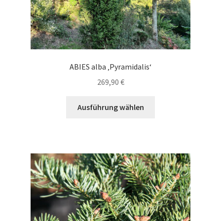
ABIES alba ‚Pyramidalis‘
269,90
€
Dieses
Ausführung wählen
Produkt
weist
mehrere
Varianten
auf.
Die
Optionen
können
auf