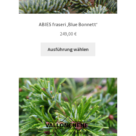
ABIES fraseri ‚Blue Bonnett‘
249,00
€
Dieses
Ausführung wählen
Produkt
weist
mehrere
Varianten
auf.
Die
Optionen
können
auf
der
Produktseite