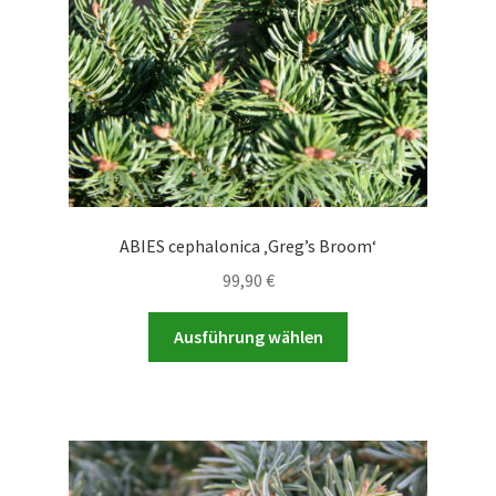
der
Produktseite
gewählt
werden
ABIES cephalonica ‚Greg’s Broom‘
99,90
€
Dieses
Ausführung wählen
Produkt
weist
mehrere
Varianten
auf.
Die