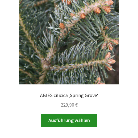
Optionen
können
auf
der
Produktseite
gewählt
werden
ABIES cilicica ‚Spring Grove‘
229,90
€
Dieses
Ausführung wählen
Produkt
weist