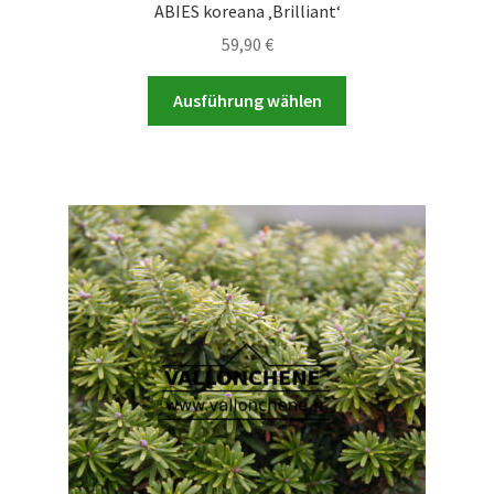
ABIES koreana ‚Brilliant‘
59,90
€
Dieses
Ausführung wählen
Produkt
weist
mehrere
Varianten
auf.
Die
Optionen
können
auf
der
Produktseite
gewählt
werden