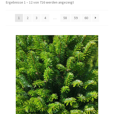
Ergebnisse 1 – 12 von 716 werden angezeigt
1
2
3
4
…
58
59
60