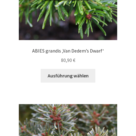
gewählt
werden
ABIES grandis ‚Van Dedem’s Dwarf‘
80,90
€
Dieses
Ausführung wählen
Produkt
weist
mehrere
Varianten
auf.
Die
Optionen
können