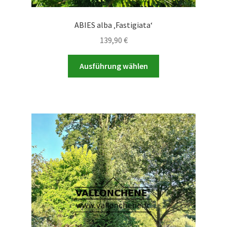
ABIES alba ‚Fastigiata‘
139,90
€
Dieses
Ausführung wählen
Produkt
weist
mehrere
Varianten
auf.
Die
Optionen
können
auf
der
Produktseite
gewählt
werden