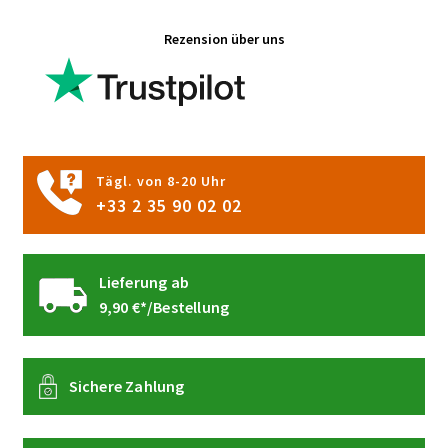
gewählt
Rezension über uns
werden
Tägl. von 8-20 Uhr
+33 2 35 90 02 02
Lieferung ab
9,90 €*/Bestellung
Sichere Zahlung