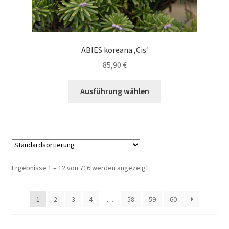
ABIES koreana ‚Cis‘
85,90
€
Dieses
Ausführung wählen
Produkt
weist
mehrere
Varianten
auf.
Die
Ergebnisse 1 – 12 von 716 werden angezeigt
Optionen
können
1
2
3
4
…
58
59
60
auf
der
Produktseite