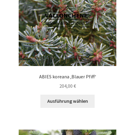
auf
der
Produktseite
gewählt
werden
ABIES koreana ‚Blauer Pfiff‘
204,00
€
Dieses
Ausführung wählen
Produkt
weist
mehrere
Varianten